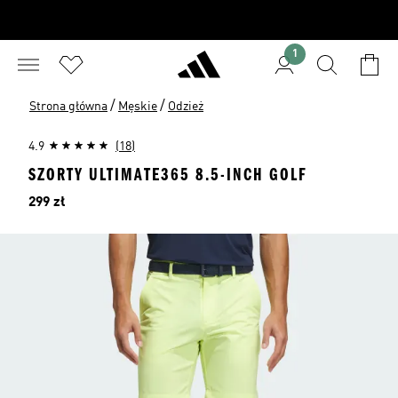
1
/
/
Strona główna
Męskie
Odzież
4.9
(18)
SZORTY ULTIMATE365 8.5-INCH GOLF
Cena
299 zł