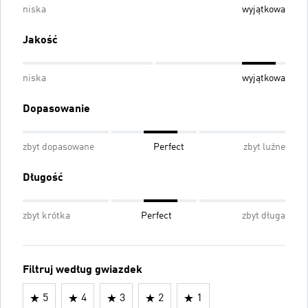
niska
wyjątkowa
Jakość
niska
wyjątkowa
Dopasowanie
zbyt dopasowane
Perfect
zbyt luźne
Długość
zbyt krótka
Perfect
zbyt długa
Filtruj według gwiazdek
5
4
3
2
1