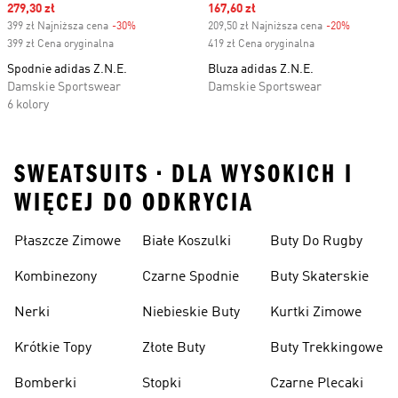
Sale price
279,30 zł
Sale price
167,60 zł
399 zł Najniższa cena
-30%
Discount
209,50 zł Najniższa cena
-20%
Discount
399 zł Cena oryginalna
419 zł Cena oryginalna
Spodnie adidas Z.N.E.
Bluza adidas Z.N.E.
Damskie Sportswear
Damskie Sportswear
6 kolory
SWEATSUITS • DLA WYSOKICH I
WIĘCEJ DO ODKRYCIA
Płaszcze Zimowe
Białe Koszulki
Buty Do Rugby
Kombinezony
Czarne Spodnie
Buty Skaterskie
Nerki
Niebieskie Buty
Kurtki Zimowe
Krótkie Topy
Złote Buty
Buty Trekkingowe
Bomberki
Stopki
Czarne Plecaki