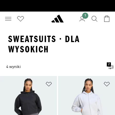
1
SWEATSUITS · DLA
WYSOKICH
2
4 wyniki
Dodaj do listy życzeń
Do