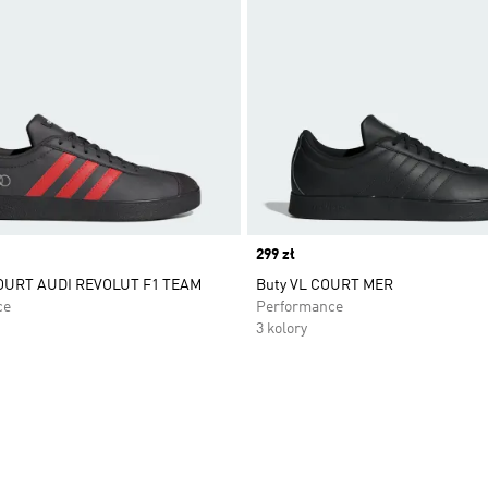
Price
299 zł
OURT AUDI REVOLUT F1 TEAM
Buty VL COURT MER
ce
Performance
3 kolory
 życzeń