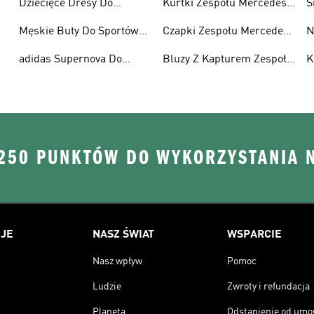
Dziecięce Dresy Do
Kurtki Zespołu Mercedes-
S
F
Sportów Motorowych
amg Petronas F1
M
Męskie Buty Do Sportów
Czapki Zespołu Mercedes-
N
F
Motorowych
amg Petronas F1
M
adidas Supernova Do
Bluzy Z Kapturem Zespołu
K
Sportów Motorowych
Mercedes-amg Petronas
T
 250 PUNKTÓW DO WYKORZYSTANIA 
JE
NASZ ŚWIAT
WSPARCIE
Nasz wpływ
Pomoc
Ludzie
Zwroty i refundacja
Planeta
Odstąpienie od um