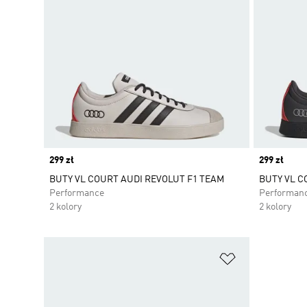
Price
299 zł
Price
299 zł
BUTY VL COURT AUDI REVOLUT F1 TEAM
BUTY VL C
Performance
Performan
2 kolory
2 kolory
Dodaj do listy