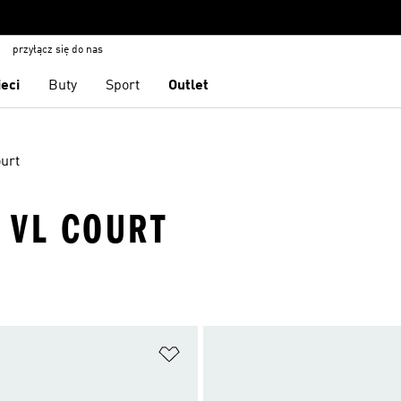
przyłącz się do nas
ieci
Buty
Sport
Outlet
urt
 VL COURT
 życzeń
Dodaj do listy życzeń