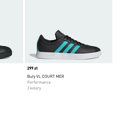
Price
299 zł
Buty VL COURT MER
Performance
3 kolory