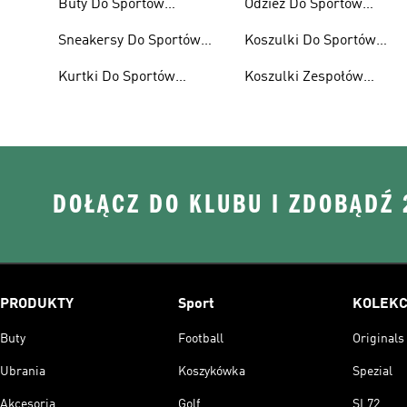
Buty Do Sportów
Odzież Do Sportów
Motorowych
Motorowych
Sneakersy Do Sportów
Koszulki Do Sportów
Motorowych
Motorowych
Kurtki Do Sportów
Koszulki Zespołów
Motorowych
Wyścigowych
DOŁĄCZ DO KLUBU I ZDOBĄDŹ
PRODUKTY
Sport
KOLEKC
Buty
Football
Originals
Ubrania
Koszykówka
Spezial
Akcesoria
Golf
SL72