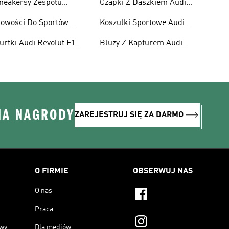
neakersy Zespołu
Czapki Z Daszkiem Audi
1
ercedes-amg Petronas
Revolut F1 Team
owości Do Sportów
Koszulki Sportowe Audi
1
otorowych
Revolut F1 Team
urtki Audi Revolut F1
Bluzy Z Kapturem Audi
eam
Revolut F1 Team
NA NAGRODY
ZAREJESTRUJ SIĘ ZA DARMO
O FIRMIE
OBSERWUJ NAS
O nas
Praca
owy
Dla mediów