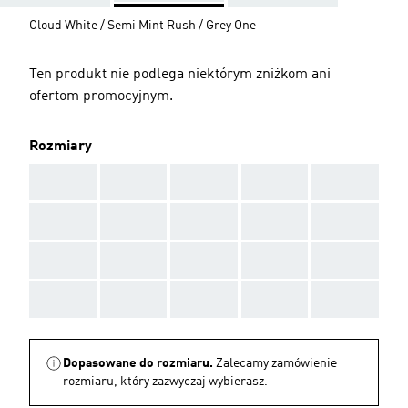
Cloud White / Semi Mint Rush / Grey One
Ten produkt nie podlega niektórym zniżkom ani
ofertom promocyjnym.
Rozmiary
AAA
AAA
AAA
AAA
AAA
AAA
AAA
AAA
AAA
AAA
AAA
AAA
AAA
AAA
AAA
AAA
AAA
AAA
AAA
AAA
Dopasowane do rozmiaru.
Zalecamy zamówienie
rozmiaru, który zazwyczaj wybierasz.