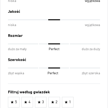
niska
wyjątkowa
Jakość
niska
wyjątkowa
Rozmiar
dużo za mały
Perfect
dużo za duży
Szerokość
zbyt wąska
Perfect
zbyt szeroka
Filtruj według gwiazdek
5
4
3
2
1