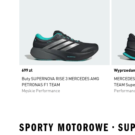
Price
699 zł
Wyprzeda
Buty SUPERNOVA RISE 3 MERCEDES AMG
MERCEDES
PETRONAS F1 TEAM
TEAM Super
Męskie Performance
Performan
SPORTY MOTOROWE • SUP