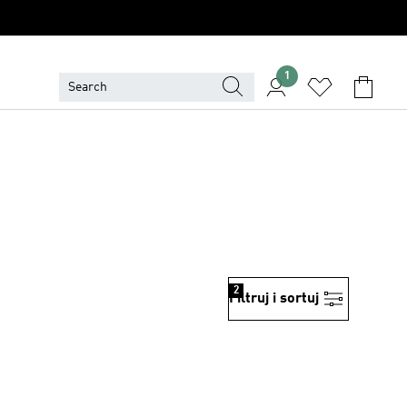
1
2
Filtruj i sortuj