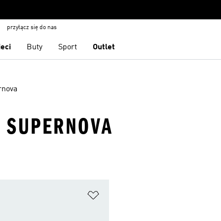
przyłącz się do nas
ieci
Buty
Sport
Outlet
rnova
· SUPERNOVA
 życzeń
Dodaj do listy życzeń