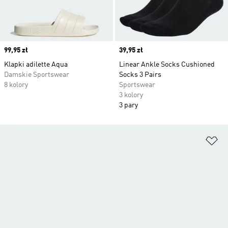
Price
99,95 zł
Price
39,95 zł
Klapki adilette Aqua
Linear Ankle Socks Cushioned
Damskie Sportswear
Socks 3 Pairs
8 kolory
Sportswear
3 kolory
3 pary
Do