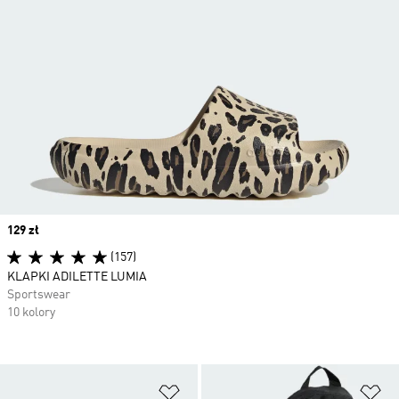
Price
129 zł
(157)
KLAPKI ADILETTE LUMIA
Sportswear
10 kolory
Dodaj do listy życzeń
Do