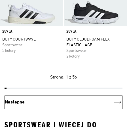
Price
259 zł
Price
259 zł
BUTY COURTWAVE
BUTY CLOUDFOAM FLEX
Sportswear
ELASTIC LACE
5 kolory
Sportswear
2 kolory
Strona: 1 z 56
Następne
SPORTSWEAR I WIĘCEJ DO