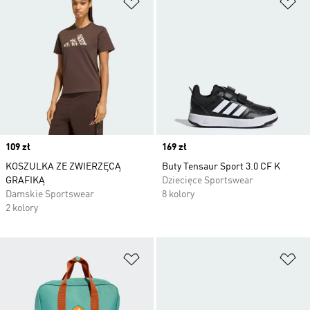
Price
109 zł
Price
169 zł
KOSZULKA ZE ZWIERZĘCĄ
Buty Tensaur Sport 3.0 CF K
GRAFIKĄ
Dziecięce Sportswear
Damskie Sportswear
8 kolory
2 kolory
Dodaj do listy życzeń
Do