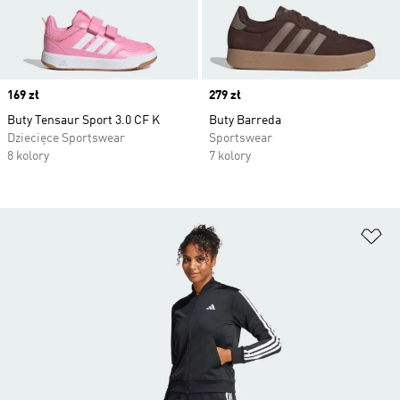
Price
169 zł
Price
279 zł
Buty Tensaur Sport 3.0 CF K
Buty Barreda
Dziecięce Sportswear
Sportswear
8 kolory
7 kolory
Do