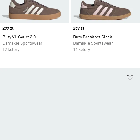
Price
299 zł
Price
259 zł
Buty VL Court 3.0
Buty Breaknet Sleek
Damskie Sportswear
Damskie Sportswear
12 kolory
16 kolory
Do