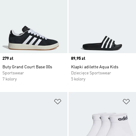
Price
279 zł
Price
89,95 zł
Buty Grand Court Base 00s
Klapki adilette Aqua Kids
Sportswear
Dziecięce Sportswear
7 kolory
5 kolory
Dodaj do listy życzeń
Do