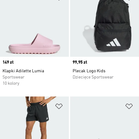
Price
149 zł
Price
99,95 zł
Klapki Adilette Lumia
Plecak Logo Kids
Sportswear
Dziecięce Sportswear
10 kolory
Dodaj do listy życzeń
Do