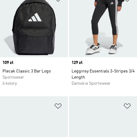
Price
109 zł
Price
129 zł
Plecak Classic 3 Bar Logo
Legginsy Essentials 3-Stripes 3/4
Sportswear
Length
6 kolory
Damskie Sportswear
Dodaj do listy życzeń
Do