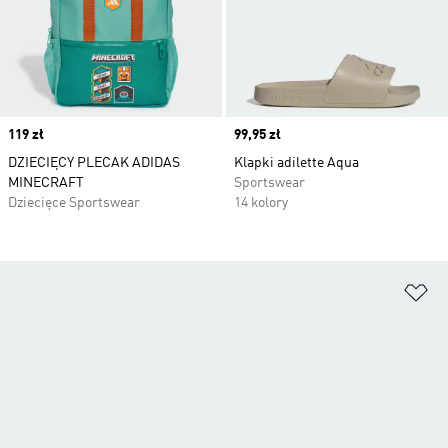
Price
119 zł
Price
99,95 zł
DZIECIĘCY PLECAK ADIDAS
Klapki adilette Aqua
MINECRAFT
Sportswear
Dziecięce Sportswear
14 kolory
Do