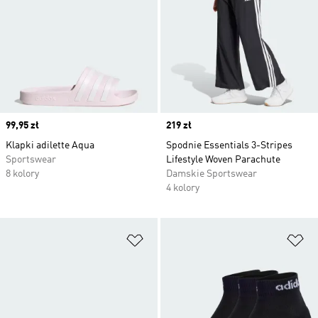
Price
99,95 zł
Price
219 zł
Klapki adilette Aqua
Spodnie Essentials 3-Stripes
Sportswear
Lifestyle Woven Parachute
8 kolory
Damskie Sportswear
4 kolory
Dodaj do listy życzeń
Do