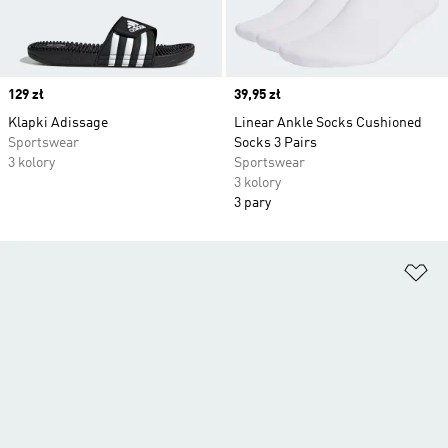
Price
129 zł
Price
39,95 zł
Klapki Adissage
Linear Ankle Socks Cushioned
Sportswear
Socks 3 Pairs
3 kolory
Sportswear
3 kolory
3 pary
Do