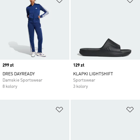
Price
299 zł
Price
129 zł
DRES DAYREADY
KLAPKI LIGHTSHIFT
Damskie Sportswear
Sportswear
8 kolory
3 kolory
Dodaj do listy życzeń
Do