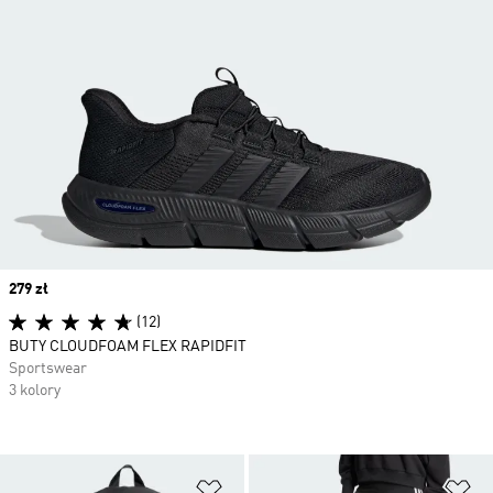
Price
279 zł
(12)
BUTY CLOUDFOAM FLEX RAPIDFIT
Sportswear
3 kolory
Dodaj do listy życzeń
Do