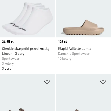
Price
34,95 zł
Price
129 zł
Cienkie skarpetki przed kostkę
Klapki Adilette Lumia
Linear – 3 pary
Damskie Sportswear
Sportswear
10 kolory
3 kolory
3 pary
Dodaj do listy życzeń
Do