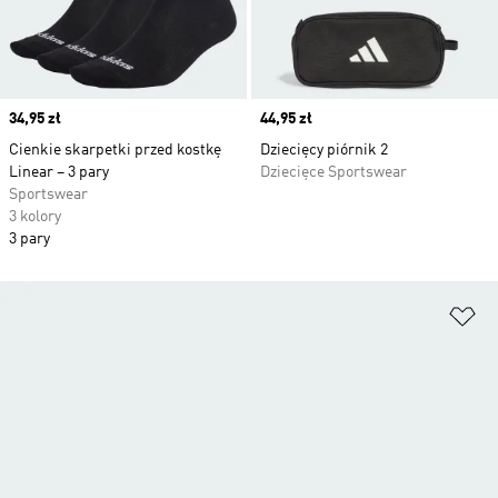
Price
34,95 zł
Price
44,95 zł
Cienkie skarpetki przed kostkę
Dziecięcy piórnik 2
Linear – 3 pary
Dziecięce Sportswear
Sportswear
3 kolory
3 pary
Do