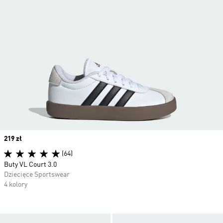
Price
219 zł
(64)
Buty VL Court 3.0
Dziecięce Sportswear
4 kolory