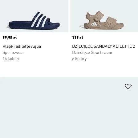
Price
99,95 zł
Price
119 zł
Klapki adilette Aqua
DZIECIĘCE SANDAŁY ADILETTE 2
Sportswear
Dziecięce Sportswear
14 kolory
6 kolory
Do