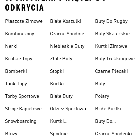
ODKRYCIA
Płaszcze Zimowe
Białe Koszulki
Buty Do Rugby
Kombinezony
Czarne Spodnie
Buty Skaterskie
Nerki
Niebieskie Buty
Kurtki Zimowe
Krótkie Topy
Złote Buty
Buty Trekkingowe
Bomberki
Stopki
Czarne Plecaki
Tank Topy
Kurtki
Buty
Przeciwdeszczowe
Wspinaczkowe
Torby Sportowe
Białe Buty
Polary
Stroje Kąpielowe
Odzież Sportowa
Białe Kurtki
Snowboarding
Kurtki
Buty Do
Narciarskie
Koszykówki
Bluzy
Spodnie
Czarne Spodenki