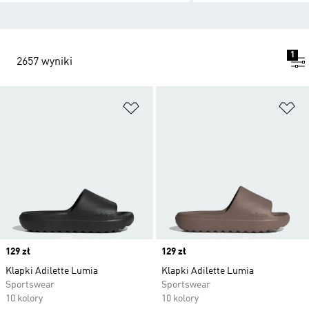
1
2657 wyniki
Dodaj do listy życzeń
Do
Price
129 zł
Price
129 zł
Klapki Adilette Lumia
Klapki Adilette Lumia
Sportswear
Sportswear
10 kolory
10 kolory