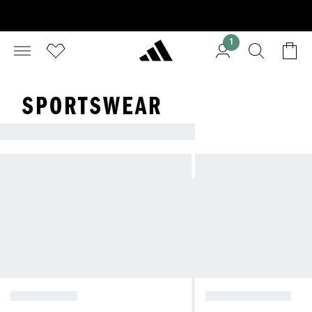
1
SPORTSWEAR
ADIDAS SPORTSWEAR
DLA KOBIET
DLA MĘŻCZYZN