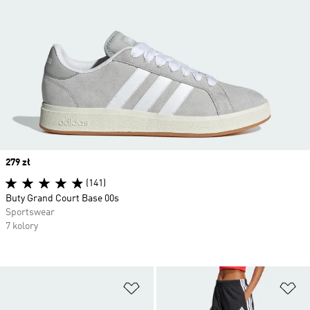
Price
279 zł
(141)
Buty Grand Court Base 00s
Sportswear
7 kolory
Dodaj do listy życzeń
Do