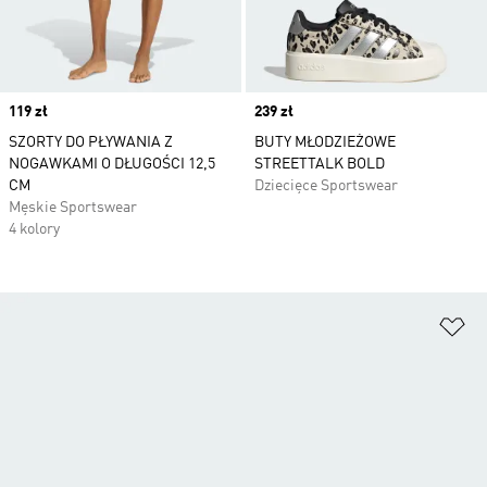
Price
119 zł
Price
239 zł
SZORTY DO PŁYWANIA Z
BUTY MŁODZIEŻOWE
NOGAWKAMI O DŁUGOŚCI 12,5
STREETTALK BOLD
CM
Dziecięce Sportswear
Męskie Sportswear
4 kolory
Do