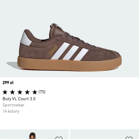
Price
299 zł
(75)
Buty VL Court 3.0
Sportswear
14 kolory
Dodaj do listy życzeń
Do