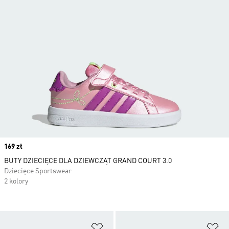
Price
169 zł
BUTY DZIECIĘCE DLA DZIEWCZĄT GRAND COURT 3.0
Dziecięce Sportswear
2 kolory
Dodaj do listy życzeń
Do