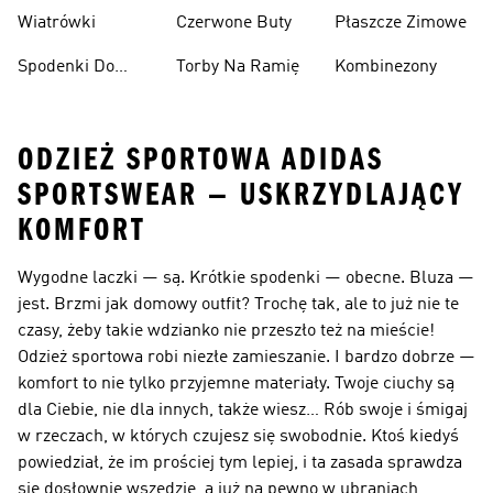
Narciarskie
Wiatrówki
Czerwone Buty
Płaszcze Zimowe
Spodenki Do
Torby Na Ramię
Kombinezony
Kolan
ODZIEŻ SPORTOWA ADIDAS
SPORTSWEAR — USKRZYDLAJĄCY
KOMFORT
Wygodne laczki — są. Krótkie spodenki — obecne. Bluza —
jest. Brzmi jak domowy outfit? Trochę tak, ale to już nie te
czasy, żeby takie wdzianko nie przeszło też na mieście!
Odzież sportowa robi niezłe zamieszanie. I bardzo dobrze —
komfort to nie tylko przyjemne materiały. Twoje ciuchy są
dla Ciebie, nie dla innych, także wiesz… Rób swoje i śmigaj
w rzeczach, w których czujesz się swobodnie. Ktoś kiedyś
powiedział, że im prościej tym lepiej, i ta zasada sprawdza
się dosłownie wszędzie, a już na pewno w ubraniach