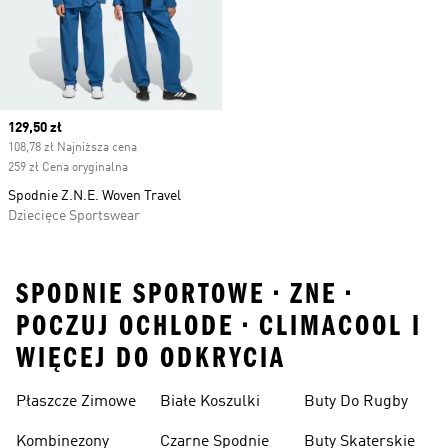
Current price
129,50 zł
108,78 zł Najniższa cena
259 zł Cena oryginalna
Spodnie Z.N.E. Woven Travel
Dziecięce Sportswear
SPODNIE SPORTOWE • ZNE •
POCZUJ OCHLODE • CLIMACOOL I
WIĘCEJ DO ODKRYCIA
Płaszcze Zimowe
Białe Koszulki
Buty Do Rugby
Kombinezony
Czarne Spodnie
Buty Skaterskie