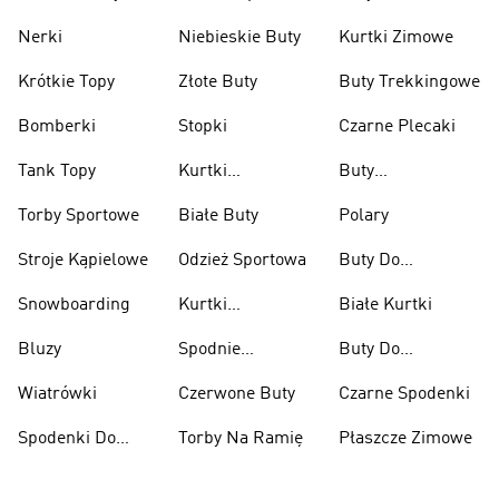
Nerki
Niebieskie Buty
Kurtki Zimowe
Krótkie Topy
Złote Buty
Buty Trekkingowe
Bomberki
Stopki
Czarne Plecaki
Tank Topy
Kurtki
Buty
Przeciwdeszczowe
Wspinaczkowe
Torby Sportowe
Białe Buty
Polary
Stroje Kąpielowe
Odzież Sportowa
Buty Do
Podnoszenia
Snowboarding
Kurtki
Białe Kurtki
Ciężarów
Narciarskie
Bluzy
Spodnie
Buty Do
Narciarskie
Koszykówki
Wiatrówki
Czerwone Buty
Czarne Spodenki
Spodenki Do
Torby Na Ramię
Płaszcze Zimowe
Kolan