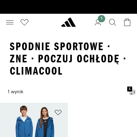
1
SPODNIE SPORTOWE ·
ZNE · POCZUJ OCHŁODĘ ·
CLIMACOOL
4
1 wynik
Dodaj do listy życzeń