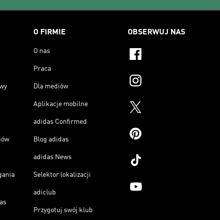
O FIRMIE
OBSERWUJ NAS
O nas
Praca
owy
Dla mediów
Aplikacje mobilne
adidas Confirmed
pów
Blog adidas
adidas News
gania
Selektor lokalizacji
adiclub
as
Przygotuj swój klub