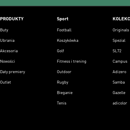
PRODUKTY
Sport
KOLEKC
Buty
Football
Originals
Ubrania
Koszykówka
Spezial
Akcesoria
Golf
SL72
Nowości
Fitness i trening
Campus
Daty premiery
Outdoor
Adizero
Outlet
Rugby
Samba
Bieganie
Gazelle
Tenis
adicolor