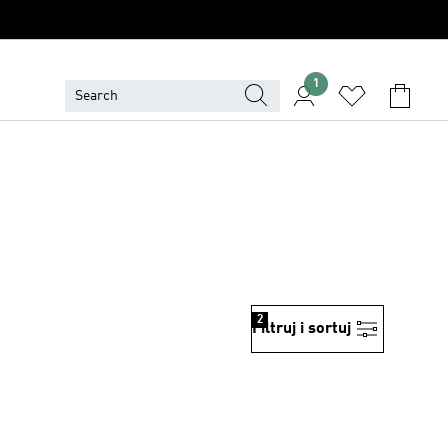
1
2
Filtruj i sortuj