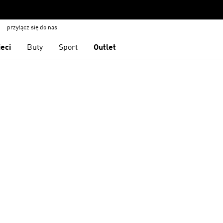
przyłącz się do nas
ieci
Buty
Sport
Outlet
S
 życzeń