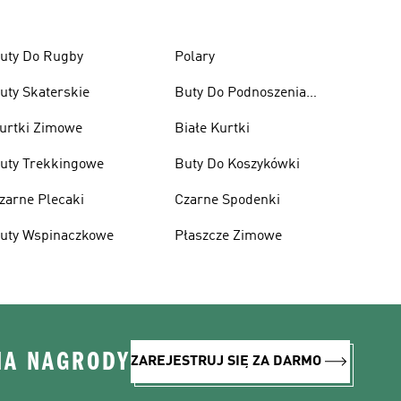
uty Do Rugby
Polary
uty Skaterskie
Buty Do Podnoszenia
Ciężarów
urtki Zimowe
Białe Kurtki
uty Trekkingowe
Buty Do Koszykówki
zarne Plecaki
Czarne Spodenki
uty Wspinaczkowe
Płaszcze Zimowe
NA NAGRODY
ZAREJESTRUJ SIĘ ZA DARMO