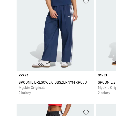
Dodaj do listy
Price
279 zł
Price
349 zł
SPODNIE DRESOWE O OBSZERNYM KROJU
SPODNIE Z 
Męskie Originals
Męskie Ori
2 kolory
2 kolory
Dodaj do listy