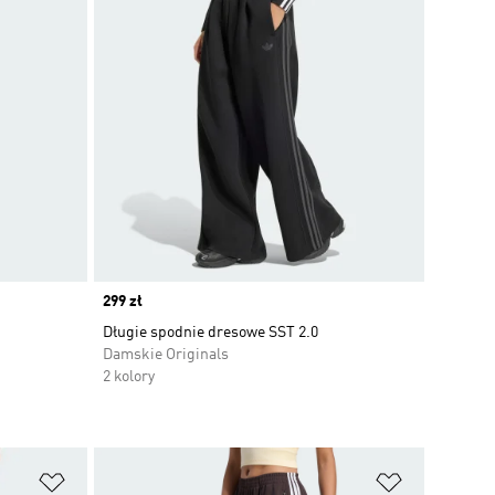
Price
299 zł
Długie spodnie dresowe SST 2.0
Damskie Originals
2 kolory
Dodaj do listy życzeń
Dodaj do li