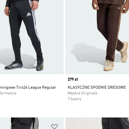
Price
279 zł
eningowe Tiro26 League Regular
KLASYCZNE SPODNIE DRESOWE
rformance
Męskie Originals
7 kolory
 życzeń
Dodaj do listy życzeń