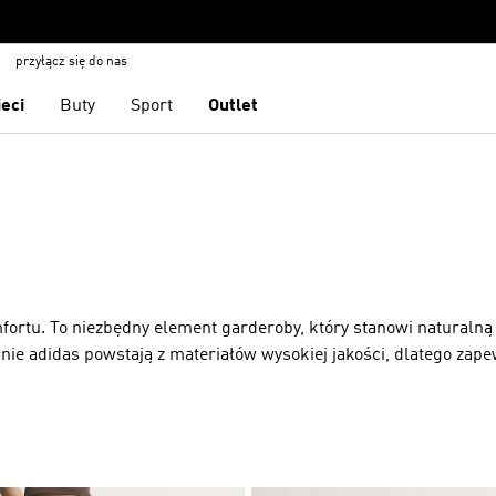
przyłącz się do nas
ieci
Buty
Sport
Outlet
fortu. To niezbędny element garderoby, który stanowi naturalną 
ie adidas powstają z materiałów wysokiej jakości, dlatego zape
ezależnie od tego, czy chodzisz w nich na siłownię, czy na miast
 eleganckim fasonem tworzą modne spodnie w stylu athleisure. Tu
edno, ale równie ważna jest różnorodność krojów. Nasza kolekcja
eż modeli z szerokimi nogawkami, a nawet sportowych dzwonów. 
wasz niezbędne drobiazgi, a regulacja w talii zapewni idealne