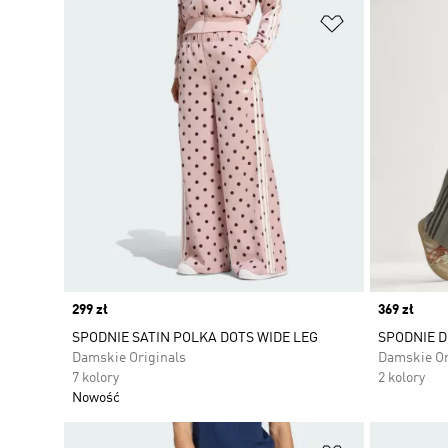
dopasowanie.
Dodaj do listy
Price
299 zł
Price
369 zł
SPODNIE SATIN POLKA DOTS WIDE LEG
SPODNIE 
Damskie Originals
Damskie Or
7 kolory
2 kolory
Nowość