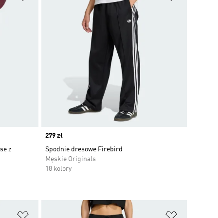
Price
279 zł
se z
Spodnie dresowe Firebird
Męskie Originals
18 kolory
Dodaj do listy życzeń
Dodaj do li