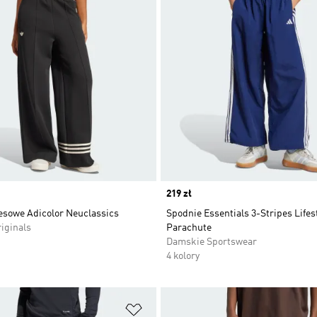
Price
219 zł
esowe Adicolor Neuclassics
Spodnie Essentials 3-Stripes Lifes
iginals
Parachute
Damskie Sportswear
4 kolory
 życzeń
Dodaj do listy życzeń