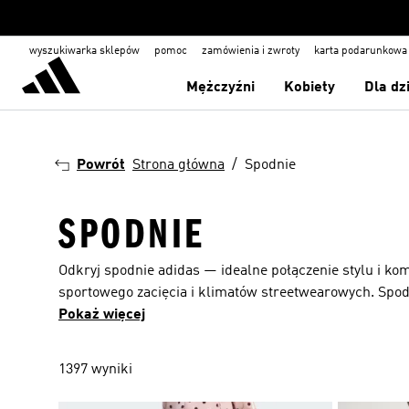
wyszukiwarka sklepów
pomoc
zamówienia i zwroty
karta podarunkowa
Mężczyźni
Kobiety
Dla dz
Powrót
Strona główna
Spodnie
SPODNIE
Odkryj spodnie adidas — idealne połączenie stylu i kom
sportowego zacięcia i klimatów streetwearowych. Spodn
niezrównany komfort i posłużą Ci przez długi czas — ni
Pokaż więcej
trzy paski i logo adidas w połączeniu z nieco bardziej
znajdzie coś w swoim stylu. Szeroki wybór kolorów to j
1397 wyniki
klasycznych spodni ze ściągaczami, ale nie brakuje t
praktycznych kieszeniach na suwak bezpiecznie przecho