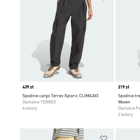
Price
439 zł
Price
219 zł
Spodnie cargo Terrex Xploric CLIMA365
Spodnie tr
Damskie TERREX
Woven
4 kolory
Damskie P
2 kolory
Dodaj do listy