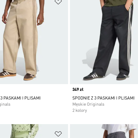
 życzeń
Dodaj do listy życzeń
Price
349 zł
3 PASKAMI I PLISAMI
SPODNIE Z 3 PASKAMI I PLISAMI
ginals
Męskie Originals
2 kolory
 życzeń
Dodaj do listy życzeń