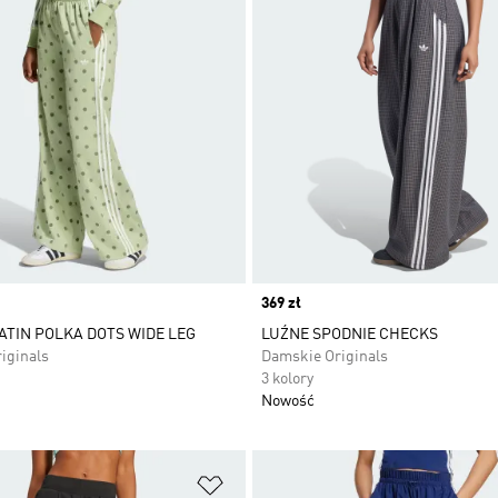
Price
369 zł
ATIN POLKA DOTS WIDE LEG
LUŹNE SPODNIE CHECKS
iginals
Damskie Originals
3 kolory
Nowość
 życzeń
Dodaj do listy życzeń