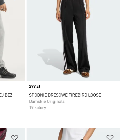
Price
299 zł
EJ BEZ
SPODNIE DRESOWE FIREBIRD LOOSE
Damskie Originals
19 kolory
Dodaj do listy życzeń
Dodaj do li