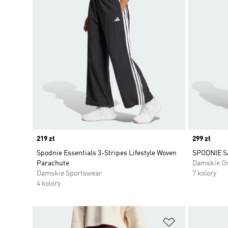
Price
219 zł
Price
299 zł
Spodnie Essentials 3-Stripes Lifestyle Woven
SPODNIE S
Parachute
Damskie Or
Damskie Sportswear
7 kolory
4 kolory
Dodaj do listy