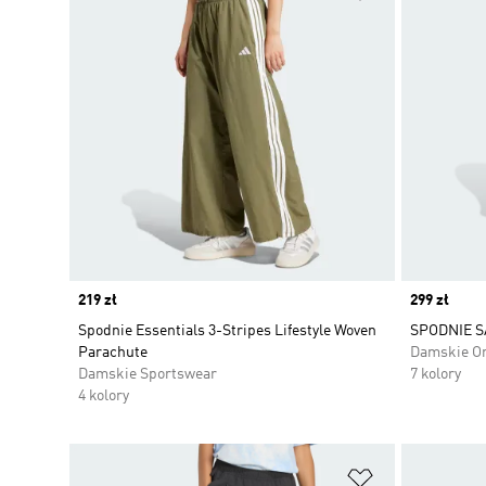
Price
219 zł
Price
299 zł
Spodnie Essentials 3-Stripes Lifestyle Woven
SPODNIE S
Parachute
Damskie Or
Damskie Sportswear
7 kolory
4 kolory
Dodaj do listy