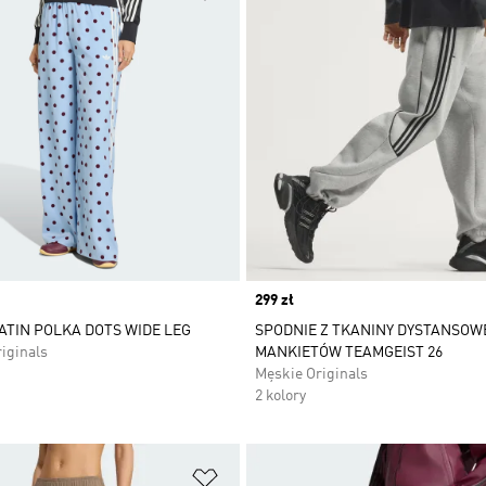
Price
299 zł
ATIN POLKA DOTS WIDE LEG
SPODNIE Z TKANINY DYSTANSOW
iginals
MANKIETÓW TEAMGEIST 26
Męskie Originals
2 kolory
 życzeń
Dodaj do listy życzeń