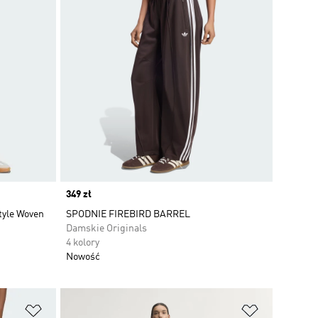
Price
349 zł
tyle Woven
SPODNIE FIREBIRD BARREL
Damskie Originals
4 kolory
Nowość
Dodaj do listy życzeń
Dodaj do li