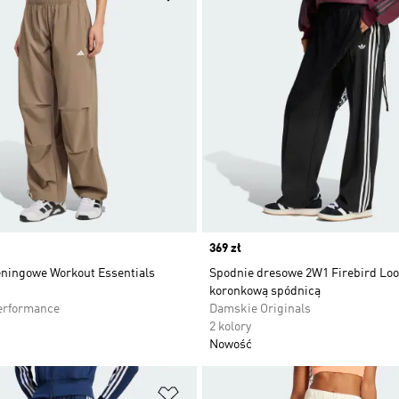
Price
369 zł
eningowe Workout Essentials
Spodnie dresowe 2W1 Firebird Loo
koronkową spódnicą
erformance
Damskie Originals
2 kolory
Nowość
 życzeń
Dodaj do listy życzeń