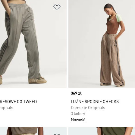
 życzeń
Dodaj do listy życzeń
Price
369 zł
DRESOWE OG TWEED
LUŹNE SPODNIE CHECKS
iginals
Damskie Originals
3 kolory
Nowość