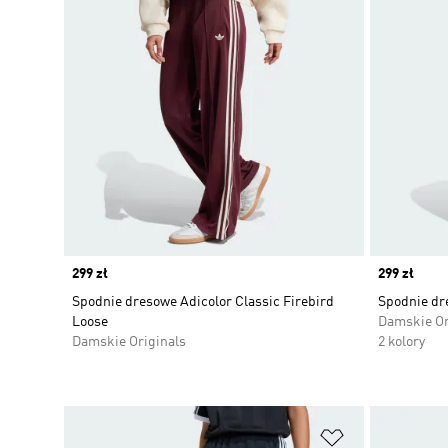
Price
299 zł
Price
299 zł
Spodnie dresowe Adicolor Classic Firebird
Spodnie dr
Loose
Damskie Or
Damskie Originals
2 kolory
Dodaj do listy