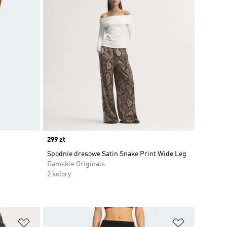
Price
299 zł
Spodnie dresowe Satin Snake Print Wide Leg
Damskie Originals
2 kolory
Dodaj do listy życzeń
Dodaj do li