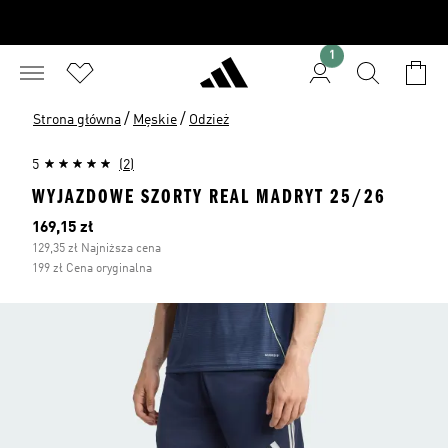
1
/
/
Strona główna
Męskie
Odzież
5
(2)
WYJAZDOWE SZORTY REAL MADRYT 25/26
Bieżąca cena
169,15 zł
129,35 zł Najniższa cena
199 zł Cena oryginalna