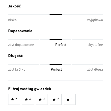
Jakość
niska
wyjątkowa
Dopasowanie
zbyt dopasowane
Perfect
zbyt luźne
Długość
zbyt krótka
Perfect
zbyt długa
Filtruj według gwiazdek
5
4
3
2
1