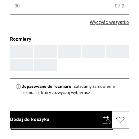
00
0 / 2
Wyczyść wszystko
Rozmiary
AAA
AAA
AAA
AAA
AAA
AAA
AAA
Dopasowane do rozmiaru.
Zalecamy zamówienie
rozmiaru, który zazwyczaj wybierasz.
Dodaj do koszyka