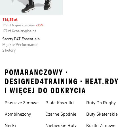
Sale price
116,35 zł
179 zł Najniższa cena
-35%
Discount
179 zł Cena oryginalna
Szorty D4T Essentials
Męskie Performance
2 kolory
POMARANCZOWY •
DESIGNED4TRAINING • HEAT.RDY
I WIĘCEJ DO ODKRYCIA
Płaszcze Zimowe
Białe Koszulki
Buty Do Rugby
Kombinezony
Czarne Spodnie
Buty Skaterskie
Nerki
Niebieskie Buty
Kurtki Zimowe