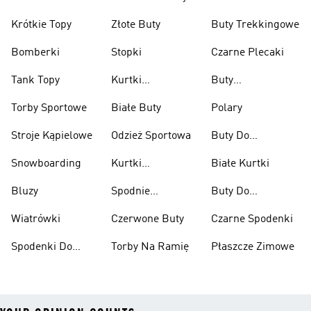
Krótkie Topy
Złote Buty
Buty Trekkingowe
Bomberki
Stopki
Czarne Plecaki
Tank Topy
Kurtki
Buty
Przeciwdeszczowe
Wspinaczkowe
Torby Sportowe
Białe Buty
Polary
Stroje Kąpielowe
Odzież Sportowa
Buty Do
Podnoszenia
Snowboarding
Kurtki
Białe Kurtki
Ciężarów
Narciarskie
Bluzy
Spodnie
Buty Do
Narciarskie
Koszykówki
Wiatrówki
Czerwone Buty
Czarne Spodenki
Spodenki Do
Torby Na Ramię
Płaszcze Zimowe
Kolan