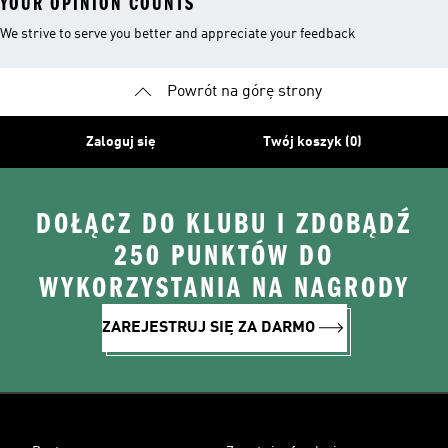
YOUR OPINION COUNTS
We strive to serve you better and appreciate your feedback
Powrót na górę strony
Zaloguj się
Twój koszyk (0)
DOŁĄCZ DO KLUBU I ZDOBĄDŹ
250 PUNKTÓW DO
WYKORZYSTANIA NA NAGRODY
ZAREJESTRUJ SIĘ ZA DARMO