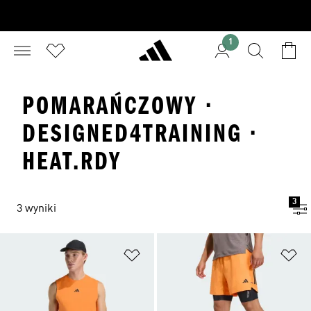
1
POMARAŃCZOWY ·
DESIGNED4TRAINING ·
HEAT.RDY
3
3 wyniki
Dodaj do listy życzeń
Do