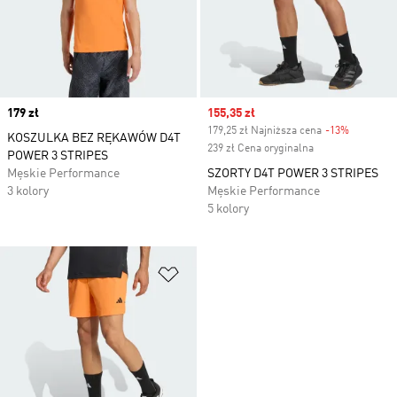
Price
179 zł
Sale price
155,35 zł
179,25 zł Najniższa cena
-13%
Discount
KOSZULKA BEZ RĘKAWÓW D4T
239 zł Cena oryginalna
POWER 3 STRIPES
Męskie Performance
SZORTY D4T POWER 3 STRIPES
3 kolory
Męskie Performance
5 kolory
Dodaj do listy życzeń