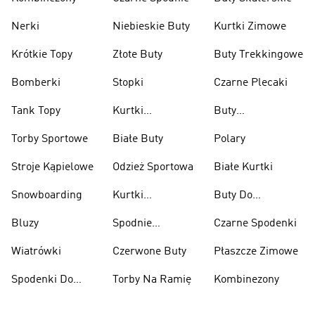
Nerki
Niebieskie Buty
Kurtki Zimowe
Krótkie Topy
Złote Buty
Buty Trekkingowe
Bomberki
Stopki
Czarne Plecaki
Tank Topy
Kurtki
Buty
Przeciwdeszczowe
Wspinaczkowe
Torby Sportowe
Białe Buty
Polary
Stroje Kąpielowe
Odzież Sportowa
Białe Kurtki
Snowboarding
Kurtki
Buty Do
Narciarskie
Koszykówki
Bluzy
Spodnie
Czarne Spodenki
Narciarskie
Wiatrówki
Czerwone Buty
Płaszcze Zimowe
Spodenki Do
Torby Na Ramię
Kombinezony
Kolan