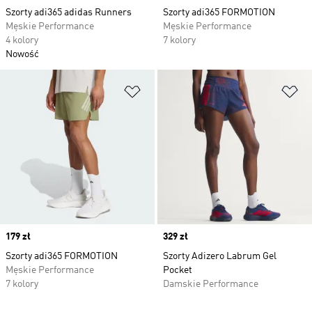
Szorty adi365 adidas Runners
Szorty adi365 FORMOTION
Męskie Performance
Męskie Performance
4 kolory
7 kolory
Nowość
Dodaj do listy życzeń
Do
Price
179 zł
Price
329 zł
Szorty adi365 FORMOTION
Szorty Adizero Labrum Gel
Męskie Performance
Pocket
7 kolory
Damskie Performance