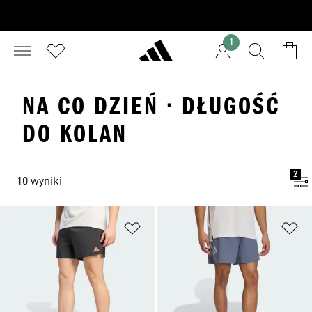
1
NA CO DZIEŃ · DŁUGOŚĆ
DO KOLAN
2
10 wyniki
Dodaj do listy życzeń
Do