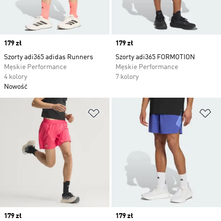
Price
179 zł
Price
179 zł
Szorty adi365 adidas Runners
Szorty adi365 FORMOTION
Męskie Performance
Męskie Performance
4 kolory
7 kolory
Nowość
Dodaj do listy życzeń
Do
Price
179 zł
Price
179 zł