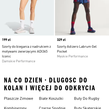
Price
199 zł
Price
329 zł
Szorty do biegania z nadrukiem z
Szorty Adizero Labrum Gel
motywami zwierzęcymi ADI365
Pocket
Iconic
Męskie Performance
Damskie Performance
NA CO DZIEN • DLUGOSC DO
KOLAN I WIĘCEJ DO ODKRYCIA
Płaszcze Zimowe
Białe Koszulki
Buty Do Rugby
Kombinezony
Czarne Spodnie
Buty Skaterskie