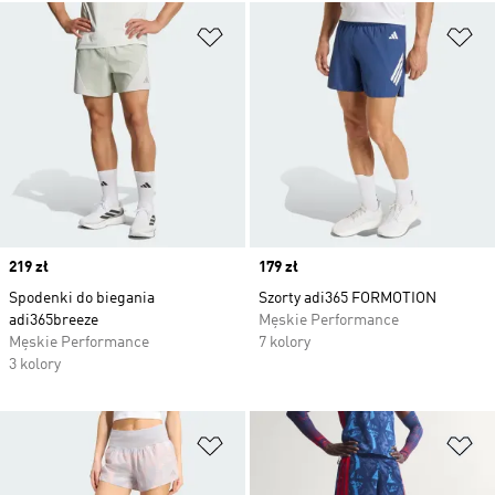
Dodaj do listy życzeń
Do
Price
219 zł
Price
179 zł
Spodenki do biegania
Szorty adi365 FORMOTION
adi365breeze
Męskie Performance
Męskie Performance
7 kolory
3 kolory
Dodaj do listy życzeń
Do