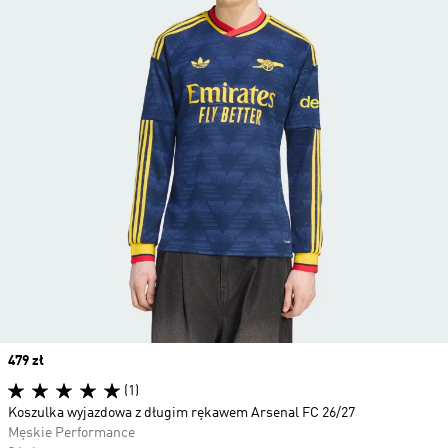
Price
479 zł
(1)
Koszulka wyjazdowa z długim rękawem Arsenal FC 26/27
Męskie Performance