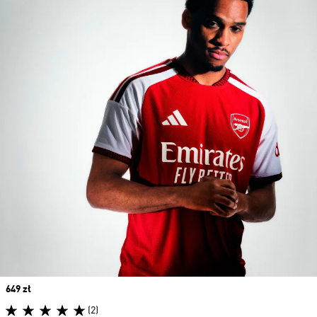
Price
649 zł
(2)