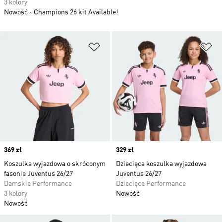
3 kolory
Nowość
Champions 26 kit Available!
Dodaj do listy życzeń
Do
Price
369 zł
Price
329 zł
Koszulka wyjazdowa o skróconym
Dziecięca koszulka wyjazdowa
fasonie Juventus 26/27
Juventus 26/27
Damskie Performance
Dziecięce Performance
3 kolory
Nowość
Nowość