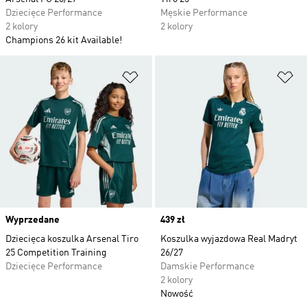
Dziecięce Performance
Męskie Performance
2 kolory
2 kolory
Champions 26 kit Available!
Dodaj do listy życzeń
Do
Wyprzedane
Price
439 zł
Dziecięca koszulka Arsenal Tiro
Koszulka wyjazdowa Real Madryt
25 Competition Training
26/27
Dziecięce Performance
Damskie Performance
2 kolory
Nowość