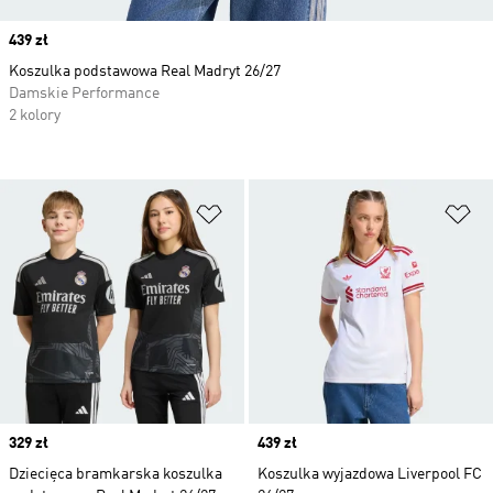
Price
439 zł
Koszulka podstawowa Real Madryt 26/27
Damskie Performance
2 kolory
Dodaj do listy życzeń
Do
Price
329 zł
Price
439 zł
Dziecięca bramkarska koszulka
Koszulka wyjazdowa Liverpool FC