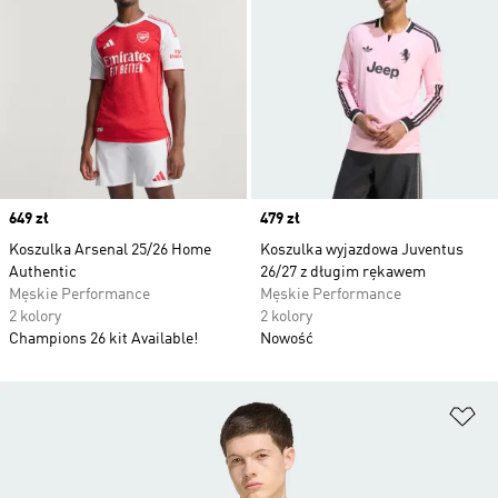
Price
649 zł
Price
479 zł
Koszulka Arsenal 25/26 Home
Koszulka wyjazdowa Juventus
Authentic
26/27 z długim rękawem
Męskie Performance
Męskie Performance
2 kolory
2 kolory
Champions 26 kit Available!
Nowość
Do