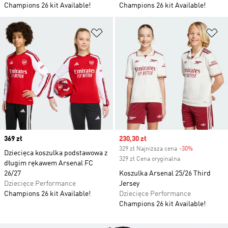
Champions 26 kit Available!
Champions 26 kit Available!
Dodaj do listy życzeń
Do
Price
369 zł
Sale price
230,30 zł
329 zł Najniższa cena
-30%
Discount
Dziecięca koszulka podstawowa z
329 zł Cena oryginalna
długim rękawem Arsenal FC
26/27
Koszulka Arsenal 25/26 Third
Dziecięce Performance
Jersey
Champions 26 kit Available!
Dziecięce Performance
Champions 26 kit Available!