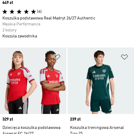
Price
649 zł
(4)
Koszulka podstawowa Real Madryt 26/27 Authentic
Męskie Performance
2 kolory
Koszula zawodnika
Dodaj do listy życzeń
Do
Price
329 zł
Price
239 zł
Dziecięca koszulka podstawowa
Koszulka treningowa Arsenal
Arsenal FC 26/27
Tiro 25