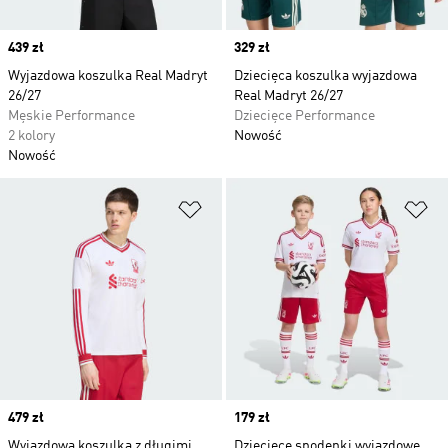
Price
439 zł
Price
329 zł
Wyjazdowa koszulka Real Madryt
Dziecięca koszulka wyjazdowa
26/27
Real Madryt 26/27
Męskie Performance
Dziecięce Performance
2 kolory
Nowość
Nowość
Dodaj do listy życzeń
Do
Price
479 zł
Price
179 zł
Wyjazdowa koszulka z długimi
Dziecięce spodenki wyjazdowe