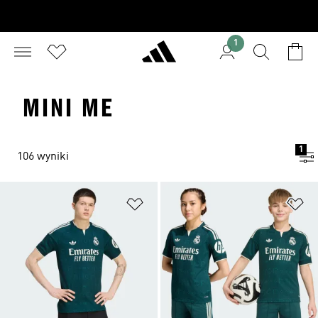
1
MINI ME
1
106 wyniki
Dodaj do listy życzeń
Do