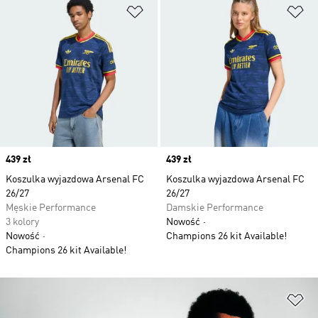
Dodaj do listy życzeń
Do
Price
439 zł
Price
439 zł
Koszulka wyjazdowa Arsenal FC
Koszulka wyjazdowa Arsenal FC
26/27
26/27
Męskie Performance
Damskie Performance
3 kolory
Nowość
Nowość
Champions 26 kit Available!
Champions 26 kit Available!
Do