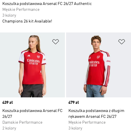
Koszulka podstawowa Arsenal FC 26/27 Authentic
Męskie Performance
3 kolory
Champions 26 kit Available!
Dodaj do listy życzeń
Do
Price
439 zł
Price
479 zł
Koszulka podstawowa Arsenal FC
Koszulka podstawowa z długim
26/27
rękawem Arsenal FC 26/27
Damskie Performance
Męskie Performance
2 kolory
3 kolory