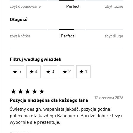
zbyt dopasowane
Perfect
zbyt luźne
Długość
zbyt krótka
Perfect
zbyt długa
Filtruj według gwiazdek
5
4
3
2
1
15 czerwca 2026
Pozycja niezbędna dla każdego fana
Świetny design, wspaniała jakość, pozycja godna
polecenia dla każdego Kanoniera. Bardzo dobrze leży i
wybornie sie prezentuje.