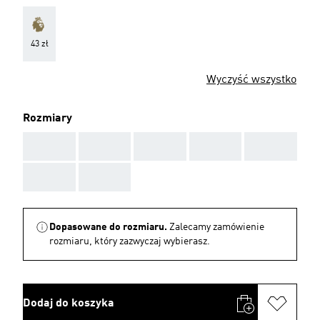
43 zł
Wyczyść wszystko
Rozmiary
AAA
AAA
AAA
AAA
AAA
AAA
AAA
Dopasowane do rozmiaru.
Zalecamy zamówienie
rozmiaru, który zazwyczaj wybierasz.
Dodaj do koszyka