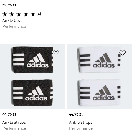
Price
59,95 zł
(4)
Ankle Cover
Performance
Dodaj do listy życzeń
Do
Price
44,95 zł
Price
44,95 zł
Ankle Straps
Ankle Straps
Performance
Performance