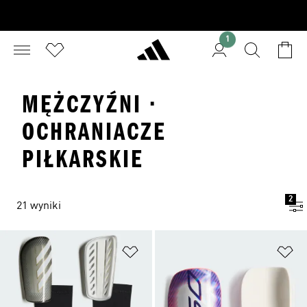
1
MĘŻCZYŹNI ·
OCHRANIACZE
PIŁKARSKIE
2
21 wyniki
Dodaj do listy życzeń
Do