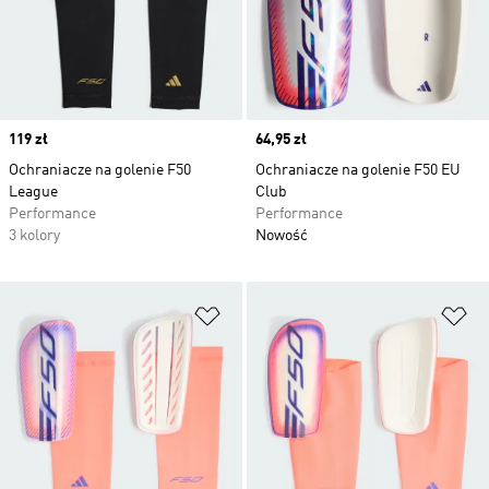
Price
119 zł
Price
64,95 zł
Ochraniacze na golenie F50
Ochraniacze na golenie F50 EU
League
Club
Performance
Performance
3 kolory
Nowość
Dodaj do listy życzeń
Do