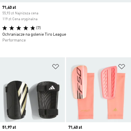
Current price
71,40 zł
55,93 zł Najniższa cena
119 zł Cena oryginalna
(7)
Ochraniacze na golenie Tiro League
Performance
Dodaj do listy życzeń
Do
Current price
51,97 zł
Current price
71,40 zł