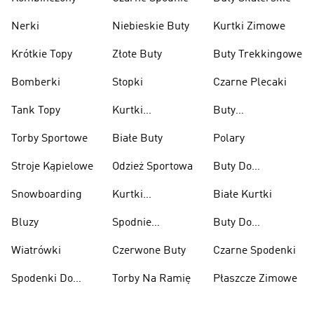
Nerki
Niebieskie Buty
Kurtki Zimowe
Krótkie Topy
Złote Buty
Buty Trekkingowe
Bomberki
Stopki
Czarne Plecaki
Tank Topy
Kurtki
Buty
Przeciwdeszczowe
Wspinaczkowe
Torby Sportowe
Białe Buty
Polary
Stroje Kąpielowe
Odzież Sportowa
Buty Do
Podnoszenia
Snowboarding
Kurtki
Białe Kurtki
Ciężarów
Narciarskie
Bluzy
Spodnie
Buty Do
Narciarskie
Koszykówki
Wiatrówki
Czerwone Buty
Czarne Spodenki
Spodenki Do
Torby Na Ramię
Płaszcze Zimowe
Kolan