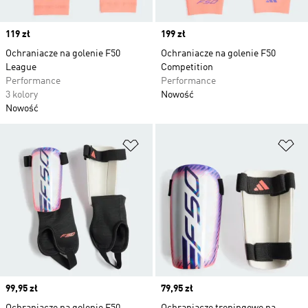
Price
119 zł
Price
199 zł
Ochraniacze na golenie F50
Ochraniacze na golenie F50
League
Competition
Performance
Performance
3 kolory
Nowość
Nowość
Dodaj do listy życzeń
Do
Price
99,95 zł
Price
79,95 zł