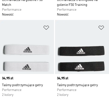
Ochraniacze na golenie F50
Ochraniacze treningowe na
Match
golenie F50 Training
Performance
Performance
Nowość
Nowość
Dodaj do listy życzeń
Do
Price
34,95 zł
Price
34,95 zł
Taśmy podtrzymujące getry
Taśmy podtrzymujące getry
Performance
Performance
2 kolory
2 kolory