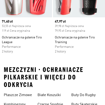
Current price
71,40 zł
Current price
47,97 zł
53,55 zł Najniższa cena
39,98 zł Najniższa cena
119 zł Cena oryginalna
79,95 zł Cena oryginalna
Ochraniacze na golenie Tiro
Ochraniacze na golenie Tiro
League
Training
Performance
Performance
2 kolory
2 kolory
MEZCZYZNI • OCHRANIACZE
PILKARSKIE I WIĘCEJ DO
ODKRYCIA
Płaszcze Zimowe
Białe Koszulki
Buty Do Rugby
Kombinezony
Czarne Spodnie
Buty Skaterskie