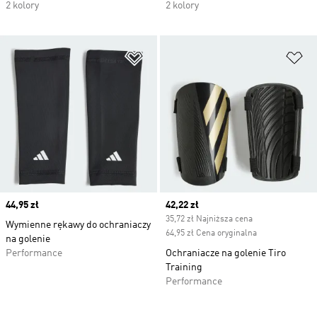
2 kolory
2 kolory
Dodaj do listy życzeń
Do
Price
44,95 zł
Current price
42,22 zł
35,72 zł Najniższa cena
Wymienne rękawy do ochraniaczy
64,95 zł Cena oryginalna
na golenie
Performance
Ochraniacze na golenie Tiro
Training
Performance