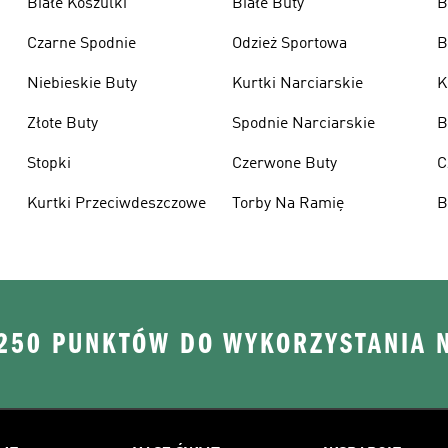
Białe Koszulki
Białe Buty
B
Czarne Spodnie
Odzież Sportowa
B
Niebieskie Buty
Kurtki Narciarskie
K
Złote Buty
Spodnie Narciarskie
B
Stopki
Czerwone Buty
C
Kurtki Przeciwdeszczowe
Torby Na Ramię
B
 250 PUNKTÓW DO WYKORZYSTANIA 