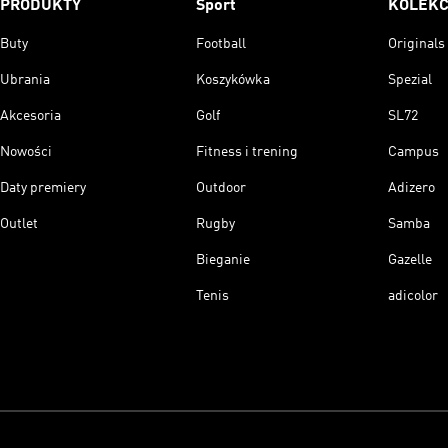
PRODUKTY
Sport
KOLEKC
Buty
Football
Originals
Ubrania
Koszykówka
Spezial
Akcesoria
Golf
SL72
Nowości
Fitness i trening
Campus
Daty premiery
Outdoor
Adizero
Outlet
Rugby
Samba
Bieganie
Gazelle
Tenis
adicolor