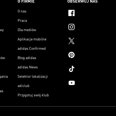
O FIRMIE
OBSERWUJ NAS
O nas
Praca
owy
Dla mediów
Aplikacje mobilne
adidas Confirmed
pów
Blog adidas
adidas News
gania
Selektor lokalizacji
adiclub
as
Przygotuj swój klub