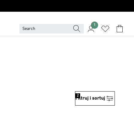
1
2
Filtruj i sortuj