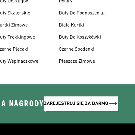
uty Do Rugby
Polary
uty Skaterskie
Buty Do Podnoszenia
Ciężarów
urtki Zimowe
Białe Kurtki
uty Trekkingowe
Buty Do Koszykówki
zarne Plecaki
Czarne Spodenki
uty Wspinaczkowe
Płaszcze Zimowe
NA NAGRODY
ZAREJESTRUJ SIĘ ZA DARMO