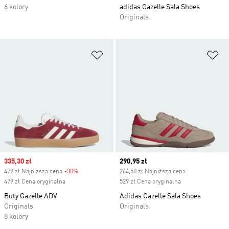
6 kolory
adidas Gazelle Sala Shoes
Originals
Dodaj do listy życzeń
Do
Sale price
335,30 zł
Current price
290,95 zł
479 zł Najniższa cena
-30%
Discount
264,50 zł Najniższa cena
479 zł Cena oryginalna
529 zł Cena oryginalna
Buty Gazelle ADV
Adidas Gazelle Sala Shoes
Originals
Originals
8 kolory