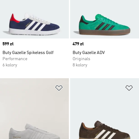
Price
599 zł
Price
479 zł
Buty Gazelle Spikeless Golf
Buty Gazelle ADV
Performance
Originals
6 kolory
8 kolory
Dodaj do listy życzeń
Do