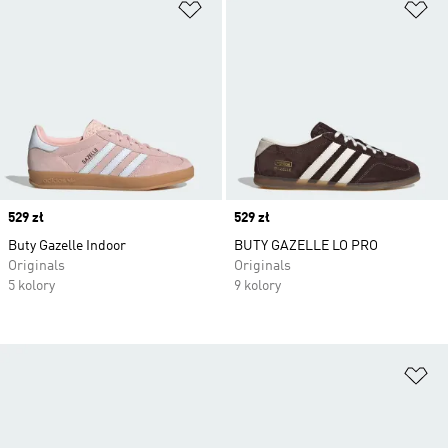
Dodaj do listy życzeń
Do
Price
529 zł
Price
529 zł
Buty Gazelle Indoor
BUTY GAZELLE LO PRO
Originals
Originals
5 kolory
9 kolory
Do