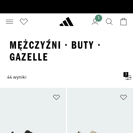
1
MĘŻCZYŹNI · BUTY ·
GAZELLE
3
44 wyniki
Dodaj do listy życzeń
Do