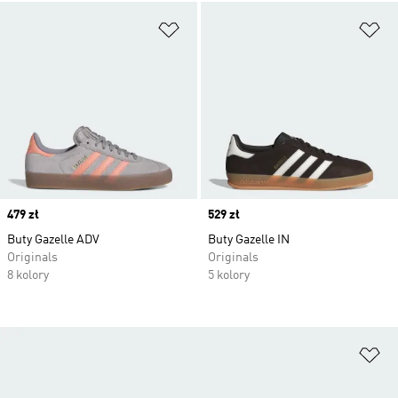
Dodaj do listy życzeń
Do
Price
479 zł
Price
529 zł
Buty Gazelle ADV
Buty Gazelle IN
Originals
Originals
8 kolory
5 kolory
Do