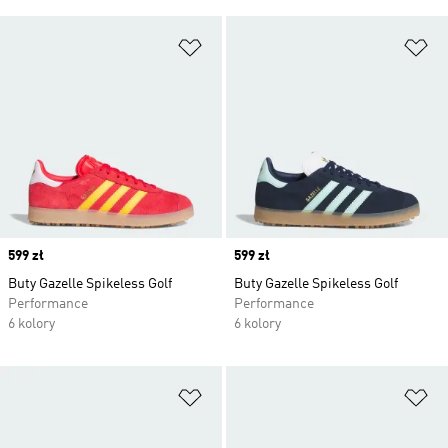
Dodaj do listy życzeń
Do
Price
599 zł
Price
599 zł
Buty Gazelle Spikeless Golf
Buty Gazelle Spikeless Golf
Performance
Performance
6 kolory
6 kolory
Dodaj do listy życzeń
Do