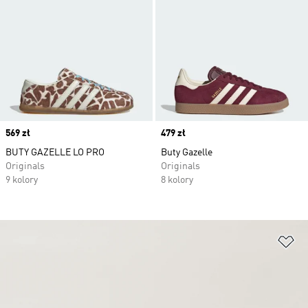
Price
569 zł
Price
479 zł
BUTY GAZELLE LO PRO
Buty Gazelle
Originals
Originals
9 kolory
8 kolory
Do