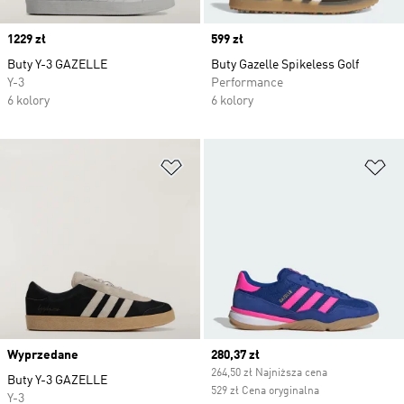
Price
1229 zł
Price
599 zł
Buty Y-3 GAZELLE
Buty Gazelle Spikeless Golf
Y-3
Performance
6 kolory
6 kolory
Dodaj do listy życzeń
Do
Wyprzedane
Current price
280,37 zł
264,50 zł Najniższa cena
Buty Y-3 GAZELLE
529 zł Cena oryginalna
Y-3