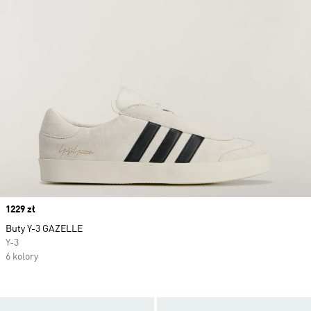
Price
1229 zł
Buty Y-3 GAZELLE
Y-3
6 kolory