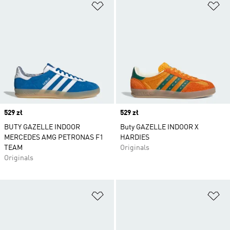
Dodaj do listy życzeń
Do
Price
529 zł
Price
529 zł
BUTY GAZELLE INDOOR
Buty GAZELLE INDOOR X
MERCEDES AMG PETRONAS F1
HARDIES
TEAM
Originals
Originals
Dodaj do listy życzeń
Do