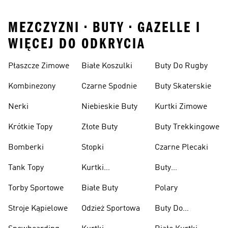
MEZCZYZNI • BUTY • GAZELLE I
WIĘCEJ DO ODKRYCIA
Płaszcze Zimowe
Białe Koszulki
Buty Do Rugby
Kombinezony
Czarne Spodnie
Buty Skaterskie
Nerki
Niebieskie Buty
Kurtki Zimowe
Krótkie Topy
Złote Buty
Buty Trekkingowe
Bomberki
Stopki
Czarne Plecaki
Tank Topy
Kurtki
Buty
Przeciwdeszczowe
Wspinaczkowe
Torby Sportowe
Białe Buty
Polary
Stroje Kąpielowe
Odzież Sportowa
Buty Do
Podnoszenia