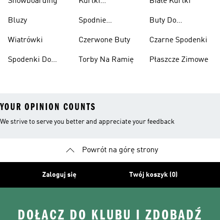
Snowboarding
Kurtki
Białe Kurtki
Ciężarów
Narciarskie
Bluzy
Spodnie
Buty Do
Narciarskie
Koszykówki
Wiatrówki
Czerwone Buty
Czarne Spodenki
Spodenki Do
Torby Na Ramię
Płaszcze Zimowe
Kolan
YOUR OPINION COUNTS
We strive to serve you better and appreciate your feedback
Powrót na górę strony
Zaloguj się
Twój koszyk (0)
DOŁĄCZ DO KLUBU I ZDOBĄDŹ