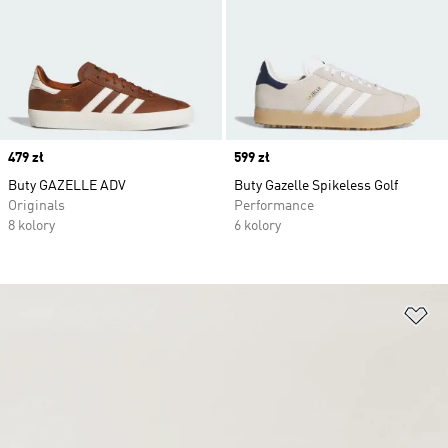
Price
479 zł
Price
599 zł
Buty GAZELLE ADV
Buty Gazelle Spikeless Golf
Originals
Performance
8 kolory
6 kolory
Do