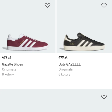
Dodaj do listy życzeń
Do
Price
479 zł
Price
479 zł
Gazelle Shoes
Buty GAZELLE
Originals
Originals
8 kolory
8 kolory
Do