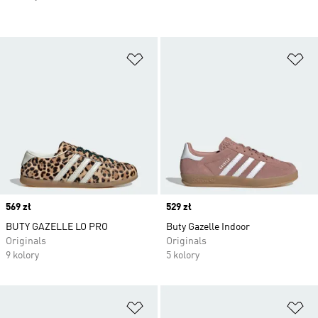
Dodaj do listy życzeń
Do
Price
569 zł
Price
529 zł
BUTY GAZELLE LO PRO
Buty Gazelle Indoor
Originals
Originals
9 kolory
5 kolory
Dodaj do listy życzeń
Do