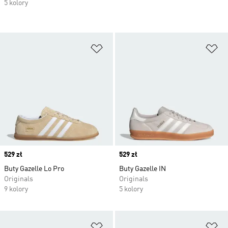
5 kolory
Dodaj do listy życzeń
Do
Price
529 zł
Price
529 zł
Buty Gazelle Lo Pro
Buty Gazelle IN
Originals
Originals
9 kolory
5 kolory
Dodaj do listy życzeń
Do