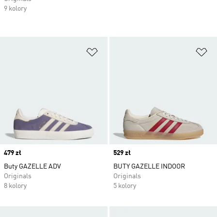
9 kolory
Dodaj do listy życzeń
Do
Price
479 zł
Price
529 zł
Buty GAZELLE ADV
BUTY GAZELLE INDOOR
Originals
Originals
8 kolory
5 kolory