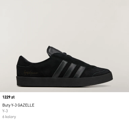
Price
1229 zł
Buty Y-3 GAZELLE
Y-3
6 kolory