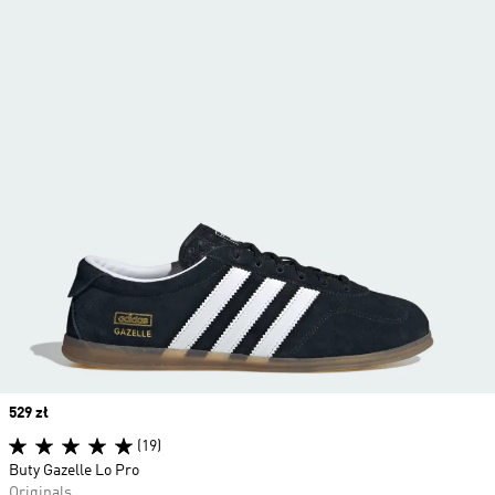
Price
529 zł
(19)
Buty Gazelle Lo Pro
Originals