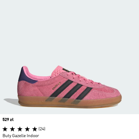
Price
529 zł
(24)
Buty Gazelle Indoor