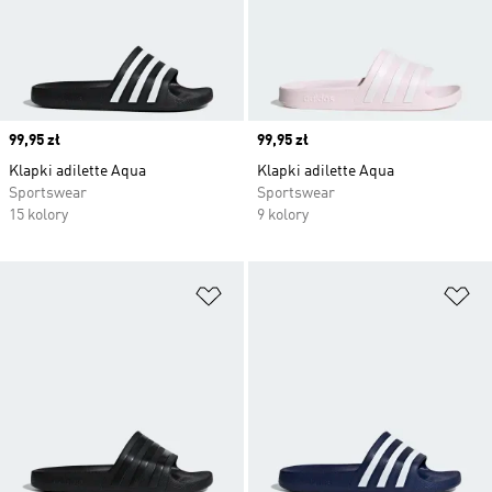
Price
99,95 zł
Price
99,95 zł
Klapki adilette Aqua
Klapki adilette Aqua
Sportswear
Sportswear
15 kolory
9 kolory
Dodaj do listy życzeń
Do