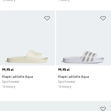
15 kolory
9 kolory
Dodaj do listy życzeń
Do
Price
99,95 zł
Price
99,95 zł
Klapki adilette Aqua
Klapki adilette Aqua
Sportswear
Sportswear
14 kolory
14 kolory
Do