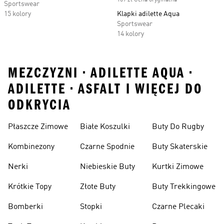
109 zł Cena oryginalna
Sportswear
15 kolory
Klapki adilette Aqua
Sportswear
14 kolory
MEZCZYZNI • ADILETTE AQUA •
ADILETTE • ASFALT I WIĘCEJ DO
ODKRYCIA
Płaszcze Zimowe
Białe Koszulki
Buty Do Rugby
Kombinezony
Czarne Spodnie
Buty Skaterskie
Nerki
Niebieskie Buty
Kurtki Zimowe
Krótkie Topy
Złote Buty
Buty Trekkingowe
Bomberki
Stopki
Czarne Plecaki