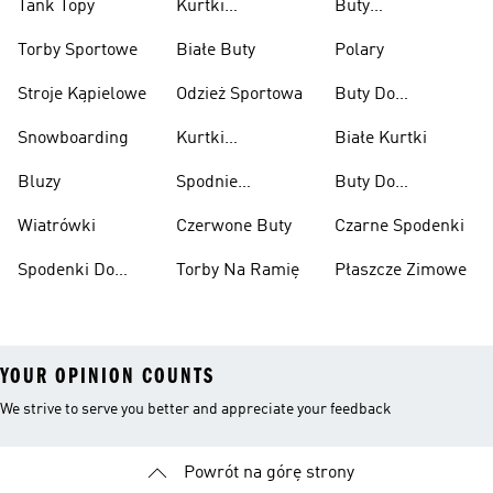
Tank Topy
Kurtki
Buty
Przeciwdeszczowe
Wspinaczkowe
Torby Sportowe
Białe Buty
Polary
Stroje Kąpielowe
Odzież Sportowa
Buty Do
Podnoszenia
Snowboarding
Kurtki
Białe Kurtki
Ciężarów
Narciarskie
Bluzy
Spodnie
Buty Do
Narciarskie
Koszykówki
Wiatrówki
Czerwone Buty
Czarne Spodenki
Spodenki Do
Torby Na Ramię
Płaszcze Zimowe
Kolan
YOUR OPINION COUNTS
We strive to serve you better and appreciate your feedback
Powrót na górę strony