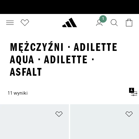
1
MĘŻCZYŹNI · ADILETTE
AQUA · ADILETTE ·
ASFALT
4
11 wyniki
Dodaj do listy życzeń
Do