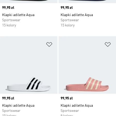
Price
99,95 zł
Price
99,95 zł
Klapki adilette Aqua
Klapki adilette Aqua
Sportswear
Sportswear
15 kolory
15 kolory
Dodaj do listy życzeń
Do
Price
99,95 zł
Price
99,95 zł
Klapki adilette Aqua
Klapki adilette Aqua
Sportswear
Sportswear