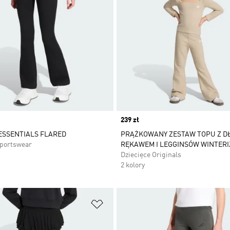
Price
239 zł
ESSENTIALS FLARED
PRĄŻKOWANY ZESTAW TOPU Z D
Sportswear
RĘKAWEM I LEGGINSÓW WINTERI
Dziecięce Originals
2 kolory
 życzeń
Dodaj do listy życzeń