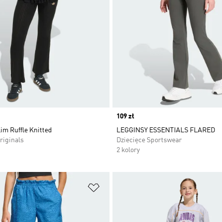
Price
109 zł
im Ruffle Knitted
LEGGINSY ESSENTIALS FLARED
riginals
Dziecięce Sportswear
2 kolory
 życzeń
Dodaj do listy życzeń