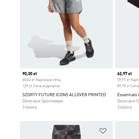
Current price
90,30 zł
Current pr
62,97 zł
60,63 zł Najniższa cena
59,97 zł Najn
129 zł Cena oryginalna
89,95 zł Cena
SZORTY FUTURE ICONS ALLOVER PRINTED
Essentials 
Dziecięce Sportswear
Dziecięce 
3 kolory
3 kolory
Dodaj do listy