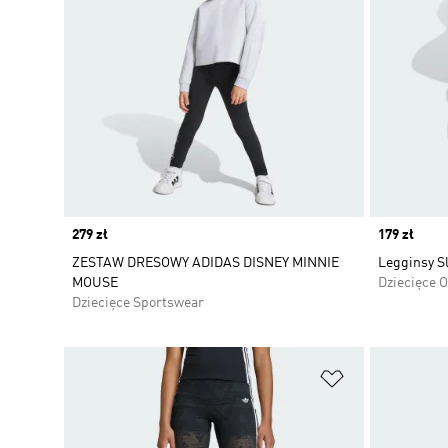
Price
279 zł
Price
179 zł
ZESTAW DRESOWY ADIDAS DISNEY MINNIE
Legginsy Sl
MOUSE
Dziecięce O
Dziecięce Sportswear
Dodaj do listy