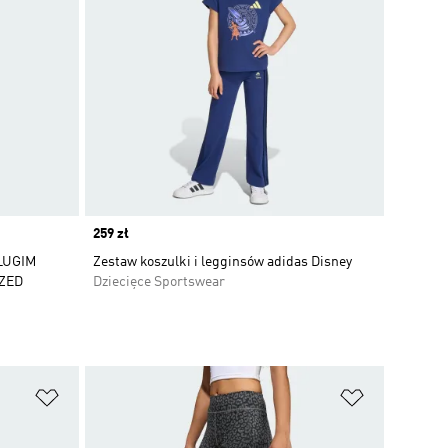
Price
259 zł
ŁUGIM
Zestaw koszulki i legginsów adidas Disney
ZED
Dziecięce Sportswear
Dodaj do listy życzeń
Dodaj do li