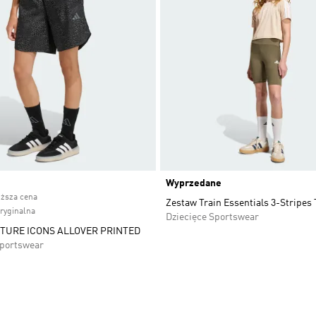
ice
Wyprzedane
iższa cena
Zestaw Train Essentials 3-Stripes 
oryginalna
Dziecięce Sportswear
TURE ICONS ALLOVER PRINTED
Sportswear
 życzeń