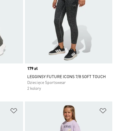
Price
179 zł
LEGGINSY FUTURE ICONS 7/8 SOFT TOUCH
Dziecięce Sportswear
2 kolory
Dodaj do listy życzeń
Dodaj do li