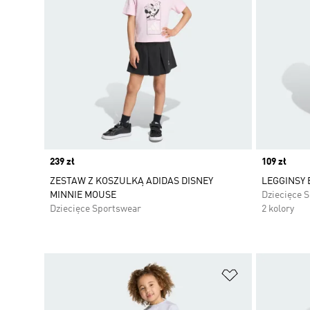
Price
239 zł
Price
109 zł
ZESTAW Z KOSZULKĄ ADIDAS DISNEY
LEGGINSY 
MINNIE MOUSE
Dziecięce 
Dziecięce Sportswear
2 kolory
Dodaj do listy