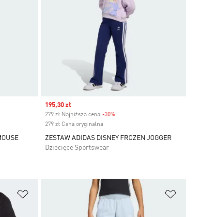
Sale price
195,30 zł
279 zł Najniższa cena
-30%
Discount
279 zł Cena oryginalna
MOUSE
ZESTAW ADIDAS DISNEY FROZEN JOGGER
Dziecięce Sportswear
Dodaj do listy życzeń
Dodaj do li