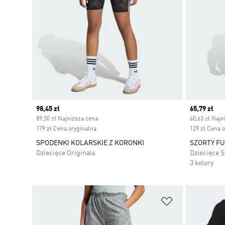
Current price
98,45 zł
Current pr
65,79 zł
89,50 zł Najniższa cena
60,63 zł Najn
179 zł Cena oryginalna
129 zł Cena 
SPODENKI KOLARSKIE Z KORONKI
SZORTY FU
Dziecięce Originals
Dziecięce 
3 kolory
Dodaj do listy