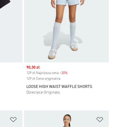
Sale price
90,30 zł
129 zł Najniższa cena
-30%
Discount
129 zł Cena oryginalna
LOOSE HIGH WAIST WAFFLE SHORTS
Dziecięce Originals
Dodaj do listy życzeń
Dodaj do li