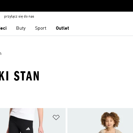
przyłącz się do nas
ieci
Buty
Sport
Outlet
n
KI STAN
 życzeń
Dodaj do listy życzeń