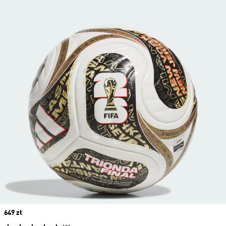
Price
649 zł