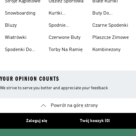
Stroje Kąpielowe
Odzież Sportowa
Białe Kurtki
Snowboarding
Kurtki
Buty Do
Narciarskie
Koszykówki
Bluzy
Spodnie
Czarne Spodenki
Narciarskie
Wiatrówki
Czerwone Buty
Płaszcze Zimowe
Spodenki Do
Torby Na Ramię
Kombinezony
Kolan
YOUR OPINION COUNTS
We strive to serve you better and appreciate your feedback
Powrót na górę strony
Zaloguj się
Twój koszyk (0)