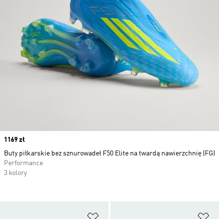
Price
1169 zł
Buty piłkarskie bez sznurowadeł F50 Elite na twardą nawierzchnię (FG)
Performance
3 kolory
Dodaj do listy życzeń
Do