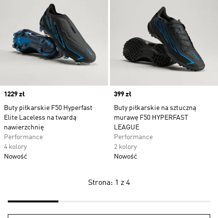
Price
1229 zł
Price
399 zł
Buty piłkarskie F50 Hyperfast
Buty piłkarskie na sztuczną
Elite Laceless na twardą
murawę F50 HYPERFAST
nawierzchnię
LEAGUE
Performance
Performance
4 kolory
2 kolory
Nowość
Nowość
Strona: 1 z 4