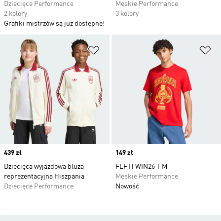
Dziecięce Performance
Męskie Performance
2 kolory
3 kolory
Grafiki mistrzów są już dostępne!
Dodaj do listy życzeń
Do
Price
439 zł
Price
149 zł
Dziecięca wyjazdowa bluza
FEF H WIN26 T M
reprezentacyjna Hiszpania
Męskie Performance
Dziecięce Performance
Nowość