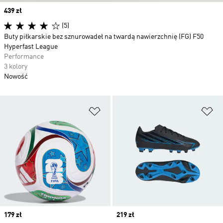
Price
439 zł
(5)
Buty piłkarskie bez sznurowadeł na twardą nawierzchnię (FG) F50
Hyperfast League
Performance
3 kolory
Nowość
Dodaj do listy życzeń
Do
Price
179 zł
Price
219 zł