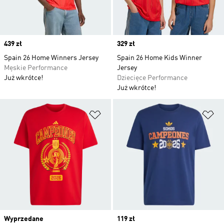
Price
439 zł
Price
329 zł
Spain 26 Home Winners Jersey
Spain 26 Home Kids Winner
Męskie Performance
Jersey
Już wkrótce!
Dziecięce Performance
Już wkrótce!
Dodaj do listy życzeń
Do
Wyprzedane
Price
119 zł