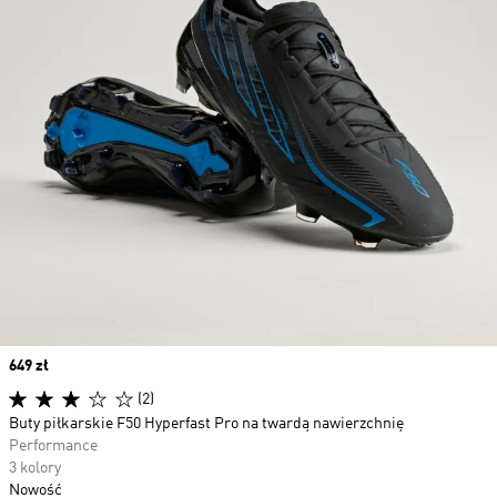
Price
649 zł
(2)
Buty piłkarskie F50 Hyperfast Pro na twardą nawierzchnię
Performance
3 kolory
Nowość