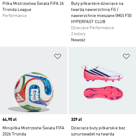
Piłka Mistrzostwa Świata FIFA 26
Buty piłkarskie dziecięce na
Trionda League
twardą nawierzchnię FG /
Performance
nawierzchnie mieszane (MG) F50
HYPERFAST CLUB
Dziecięce Performance
2 kolory
Nowość
Dodaj do listy życzeń
Do
Price
64,95 zł
Price
329 zł
Minipiłka Mistrzostw Świata FIFA
Dziecięce buty piłkarskie bez
2026 Trionda
sznurowadeł na twardą