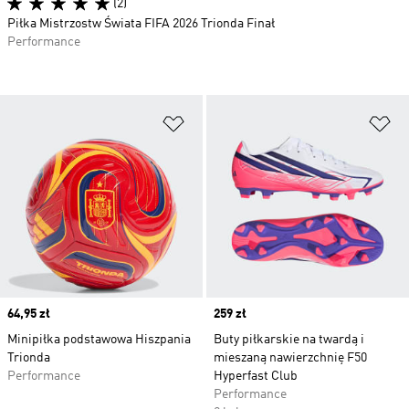
(2)
Piłka Mistrzostw Świata FIFA 2026 Trionda Finał
Performance
Dodaj do listy życzeń
Do
Price
64,95 zł
Price
259 zł
Minipiłka podstawowa Hiszpania
Buty piłkarskie na twardą i
Trionda
mieszaną nawierzchnię F50
Performance
Hyperfast Club
Performance