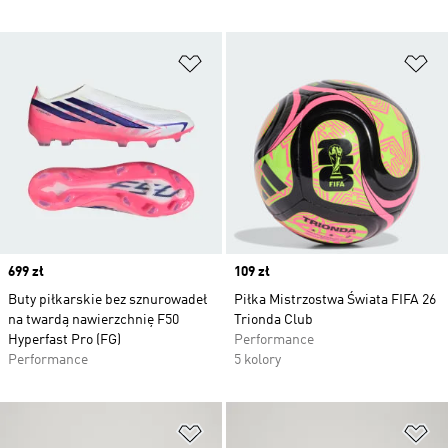
Dodaj do listy życzeń
Do
Price
699 zł
Price
109 zł
Buty piłkarskie bez sznurowadeł
Piłka Mistrzostwa Świata FIFA 26
na twardą nawierzchnię F50
Trionda Club
Hyperfast Pro (FG)
Performance
Performance
5 kolory
Dodaj do listy życzeń
Do