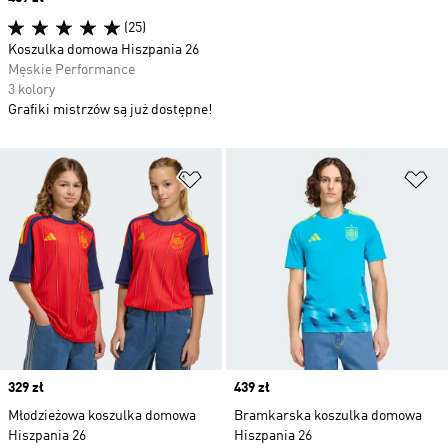
(25)
Koszulka domowa Hiszpania 26
Męskie Performance
3 kolory
Grafiki mistrzów są już dostępne!
Dodaj do listy życzeń
Do
Price
329 zł
Price
439 zł
Młodzieżowa koszulka domowa
Bramkarska koszulka domowa
Hiszpania 26
Hiszpania 26