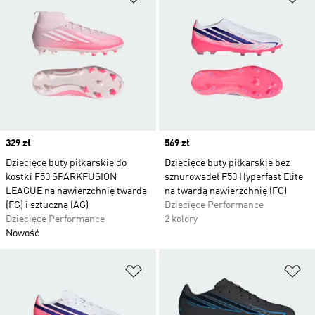
Price
329 zł
Price
569 zł
Dziecięce buty piłkarskie do
Dziecięce buty piłkarskie bez
kostki F50 SPARKFUSION
sznurowadeł F50 Hyperfast Elite
LEAGUE na nawierzchnię twardą
na twardą nawierzchnię (FG)
(FG) i sztuczną (AG)
Dziecięce Performance
Dziecięce Performance
2 kolory
Nowość
Dodaj do listy życzeń
Do