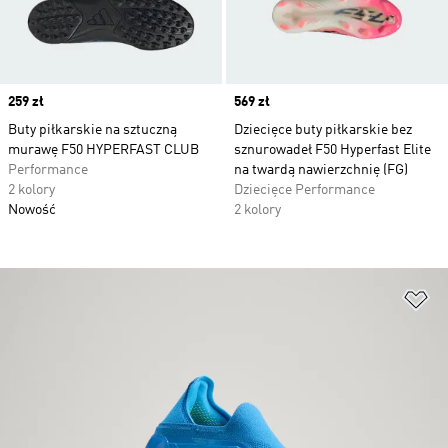
Price
259 zł
Price
569 zł
Buty piłkarskie na sztuczną
Dziecięce buty piłkarskie bez
murawę F50 HYPERFAST CLUB
sznurowadeł F50 Hyperfast Elite
Performance
na twardą nawierzchnię (FG)
2 kolory
Dziecięce Performance
Nowość
2 kolory
Do