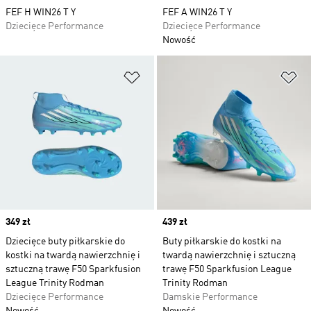
FEF H WIN26 T Y
FEF A WIN26 T Y
Dziecięce Performance
Dziecięce Performance
Nowość
Dodaj do listy życzeń
Do
Price
349 zł
Price
439 zł
Dziecięce buty piłkarskie do
Buty piłkarskie do kostki na
kostki na twardą nawierzchnię i
twardą nawierzchnię i sztuczną
sztuczną trawę F50 Sparkfusion
trawę F50 Sparkfusion League
League Trinity Rodman
Trinity Rodman
Dziecięce Performance
Damskie Performance