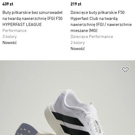
Price
439 zł
Price
219 zł
Buty piłkarskie bez sznurowadeł
Dziecięce buty piłkarskie F50
na twardą nawierzchnię (FG) F50
Hyperfast Club na twardą
HYPERFAST LEAGUE
nawierzchnię (FG) / nawierzchnie
Performance
mieszane (MG)
3 kolory
Dziecięce Performance
Nowość
2 kolory
Nowość
Do