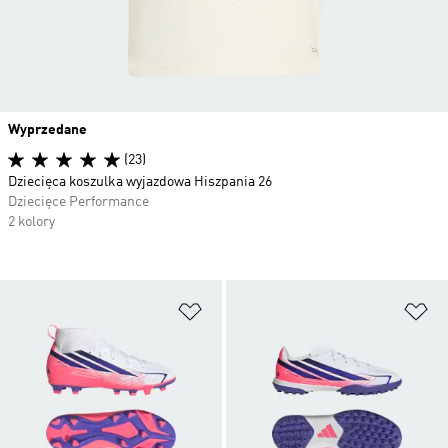
Wyprzedane
(23)
Dziecięca koszulka wyjazdowa Hiszpania 26
Dziecięce Performance
2 kolory
Dodaj do listy życzeń
Do