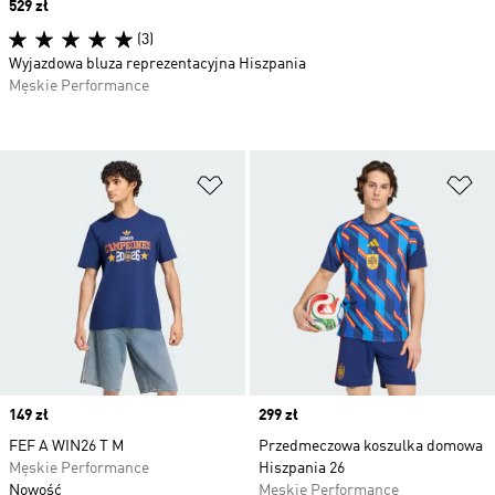
Price
529 zł
(3)
Wyjazdowa bluza reprezentacyjna Hiszpania
Męskie Performance
Dodaj do listy życzeń
Do
Price
149 zł
Price
299 zł
FEF A WIN26 T M
Przedmeczowa koszulka domowa
Męskie Performance
Hiszpania 26
Nowość
Męskie Performance