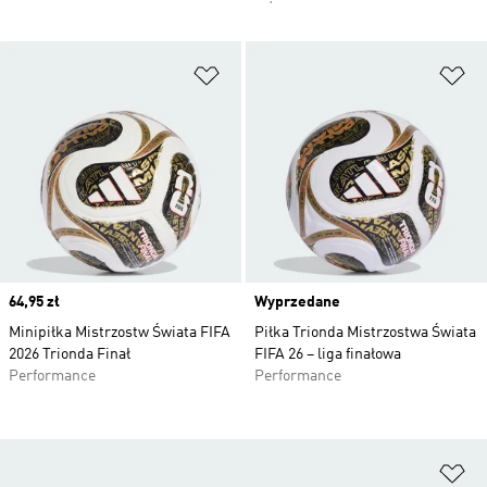
Dodaj do listy życzeń
Do
Price
64,95 zł
Wyprzedane
Minipiłka Mistrzostw Świata FIFA
Piłka Trionda Mistrzostwa Świata
2026 Trionda Finał
FIFA 26 – liga finałowa
Performance
Performance
Do