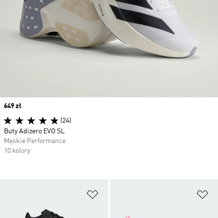
Price
649 zł
(24)
Buty Adizero EVO SL
Męskie Performance
10 kolory
Dodaj do listy życzeń
Do