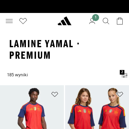
1
LAMINE YAMAL ·
PREMIUM
2
185 wyniki
Dodaj do listy życzeń
Do