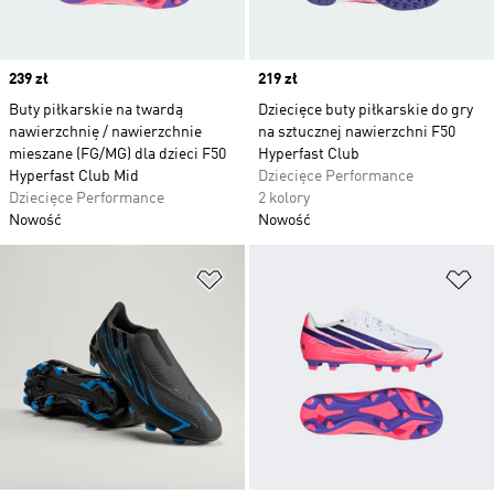
Price
239 zł
Price
219 zł
Buty piłkarskie na twardą
Dziecięce buty piłkarskie do gry
nawierzchnię / nawierzchnie
na sztucznej nawierzchni F50
mieszane (FG/MG) dla dzieci F50
Hyperfast Club
Hyperfast Club Mid
Dziecięce Performance
Dziecięce Performance
2 kolory
Nowość
Nowość
Dodaj do listy życzeń
Do