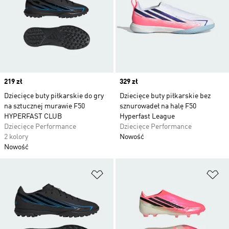
Price
219 zł
Price
329 zł
Dziecięce buty piłkarskie do gry
Dziecięce buty piłkarskie bez
na sztucznej murawie F50
sznurowadeł na halę F50
HYPERFAST CLUB
Hyperfast League
Dziecięce Performance
Dziecięce Performance
2 kolory
Nowość
Nowość
Dodaj do listy życzeń
Do