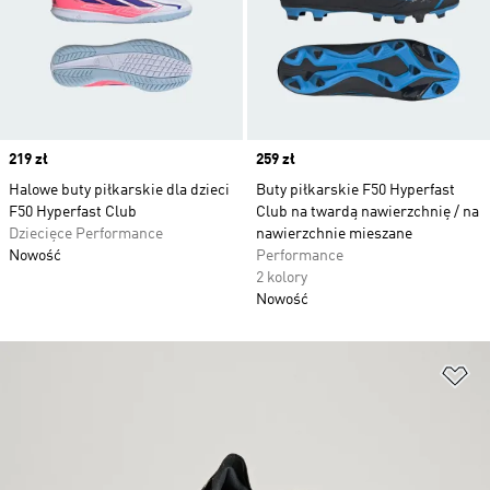
Price
219 zł
Price
259 zł
Halowe buty piłkarskie dla dzieci
Buty piłkarskie F50 Hyperfast
F50 Hyperfast Club
Club na twardą nawierzchnię / na
Dziecięce Performance
nawierzchnie mieszane
Nowość
Performance
2 kolory
Nowość
Do