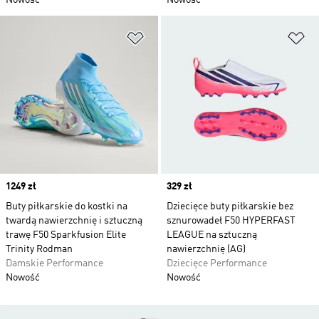
Nowość
Nowość
Dodaj do listy życzeń
Do
Price
1249 zł
Price
329 zł
Buty piłkarskie do kostki na
Dziecięce buty piłkarskie bez
twardą nawierzchnię i sztuczną
sznurowadeł F50 HYPERFAST
trawę F50 Sparkfusion Elite
LEAGUE na sztuczną
Trinity Rodman
nawierzchnię (AG)
Damskie Performance
Dziecięce Performance
Nowość
Nowość