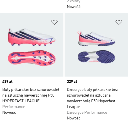
2 kolory
Nowość
Dodaj do listy życzeń
Do
Price
439 zł
Price
329 zł
Buty piłkarskie bez sznurowadeł
Dziecięce buty piłkarskie bez
na sztuczną nawierzchnię F50
sznurowadeł na sztuczną
HYPERFAST LEAGUE
nawierzchnię F50 Hyperfast
Performance
League
Nowość
Dziecięce Performance
Nowość