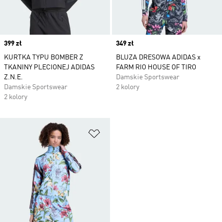
Price
399 zł
Price
349 zł
KURTKA TYPU BOMBER Z
BLUZA DRESOWA ADIDAS x
TKANINY PLECIONEJ ADIDAS
FARM RIO HOUSE OF TIRO
Z.N.E.
Damskie Sportswear
Damskie Sportswear
2 kolory
2 kolory
Dodaj do listy życzeń