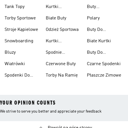
Tank Topy
Kurtki
Buty
Przeciwdeszczowe
Wspinaczkowe
Torby Sportowe
Białe Buty
Polary
Stroje Kąpielowe
Odzież Sportowa
Buty Do
Podnoszenia
Snowboarding
Kurtki
Białe Kurtki
Ciężarów
Narciarskie
Bluzy
Spodnie
Buty Do
Narciarskie
Koszykówki
Wiatrówki
Czerwone Buty
Czarne Spodenki
Spodenki Do
Torby Na Ramię
Płaszcze Zimowe
Kolan
YOUR OPINION COUNTS
We strive to serve you better and appreciate your feedback