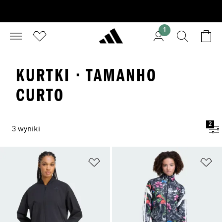
1
KURTKI · TAMANHO
CURTO
2
3 wyniki
Dodaj do listy życzeń
Do