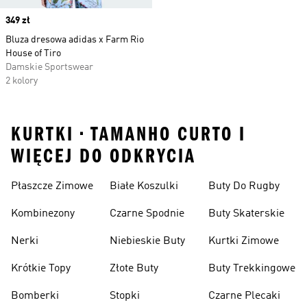
Price
349 zł
Bluza dresowa adidas x Farm Rio
House of Tiro
Damskie Sportswear
2 kolory
KURTKI • TAMANHO CURTO I
WIĘCEJ DO ODKRYCIA
Płaszcze Zimowe
Białe Koszulki
Buty Do Rugby
Kombinezony
Czarne Spodnie
Buty Skaterskie
Nerki
Niebieskie Buty
Kurtki Zimowe
Krótkie Topy
Złote Buty
Buty Trekkingowe
Bomberki
Stopki
Czarne Plecaki