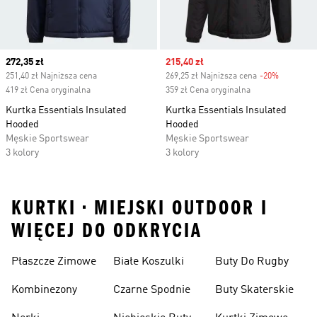
Current price
272,35 zł
Sale price
215,40 zł
251,40 zł Najniższa cena
269,25 zł Najniższa cena
-20%
Discount
419 zł Cena oryginalna
359 zł Cena oryginalna
Kurtka Essentials Insulated
Kurtka Essentials Insulated
Hooded
Hooded
Męskie Sportswear
Męskie Sportswear
3 kolory
3 kolory
KURTKI • MIEJSKI OUTDOOR I
WIĘCEJ DO ODKRYCIA
Płaszcze Zimowe
Białe Koszulki
Buty Do Rugby
Kombinezony
Czarne Spodnie
Buty Skaterskie