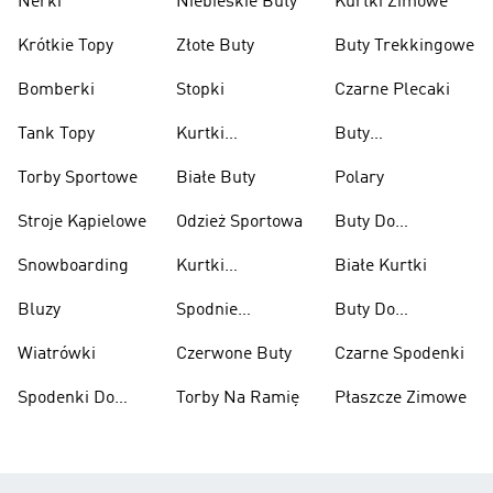
Nerki
Niebieskie Buty
Kurtki Zimowe
Krótkie Topy
Złote Buty
Buty Trekkingowe
Bomberki
Stopki
Czarne Plecaki
Tank Topy
Kurtki
Buty
Przeciwdeszczowe
Wspinaczkowe
Torby Sportowe
Białe Buty
Polary
Stroje Kąpielowe
Odzież Sportowa
Buty Do
Podnoszenia
Snowboarding
Kurtki
Białe Kurtki
Ciężarów
Narciarskie
Bluzy
Spodnie
Buty Do
Narciarskie
Koszykówki
Wiatrówki
Czerwone Buty
Czarne Spodenki
Spodenki Do
Torby Na Ramię
Płaszcze Zimowe
Kolan