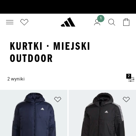
1
KURTKI · MIEJSKI
OUTDOOR
2
2 wyniki
Dodaj do listy życzeń
Do