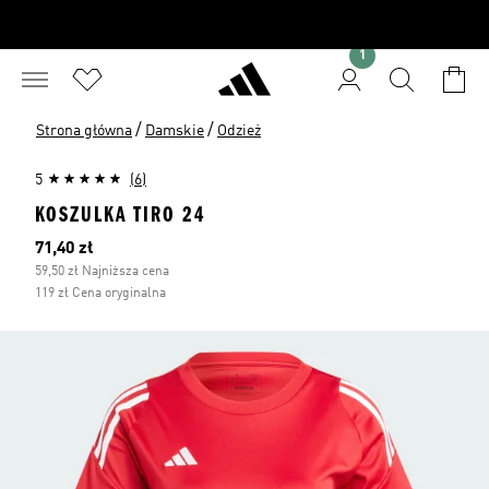
1
/
/
Strona główna
Damskie
Odzież
5
(6)
KOSZULKA TIRO 24
Bieżąca cena
71,40 zł
59,50 zł Najniższa cena
119 zł Cena oryginalna