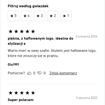
Filtruj według gwiazdek
5
4
3
2
1
3 sierpnia 2026
piękna, z haftowanym logo. idealna do
stylizacji s
Warto mieć w swej szafie. Atutem jest haftowane logo,
które nie zniszczy się w praniu.
Ola1991
Pomocne?
0
0
Zgłoś komentarz
3 stycznia 2025
Super polecam