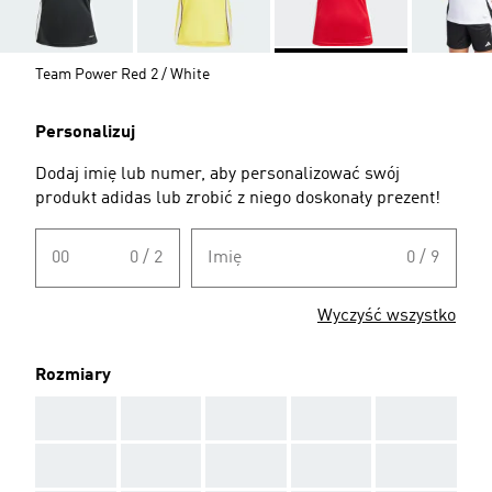
Team Power Red 2 / White
Personalizuj
Dodaj imię lub numer, aby personalizować swój
produkt adidas lub zrobić z niego doskonały prezent!
00
0 / 2
Imię
0 / 9
Wyczyść wszystko
Rozmiary
AAA
AAA
AAA
AAA
AAA
AAA
AAA
AAA
AAA
AAA