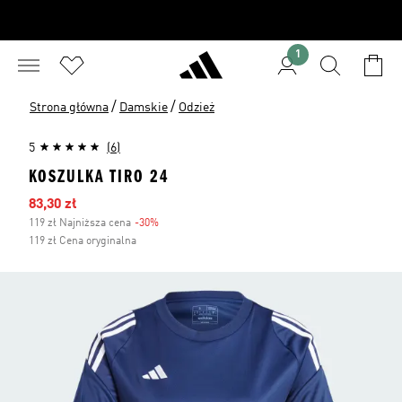
1
/
/
Strona główna
Damskie
Odzież
5
(6)
KOSZULKA TIRO 24
Ceny na wyprzedaży
83,30 zł
119 zł Najniższa cena
-30%
Zniżka
119 zł Cena oryginalna