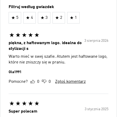
Filtruj według gwiazdek
5
4
3
2
1
3 sierpnia 2026
piękna, z haftowanym logo. idealna do
stylizacji s
Warto mieć w swej szafie. Atutem jest haftowane logo,
które nie zniszczy się w praniu.
Ola1991
Pomocne?
0
0
Zgłoś komentarz
3 stycznia 2025
Super polecam