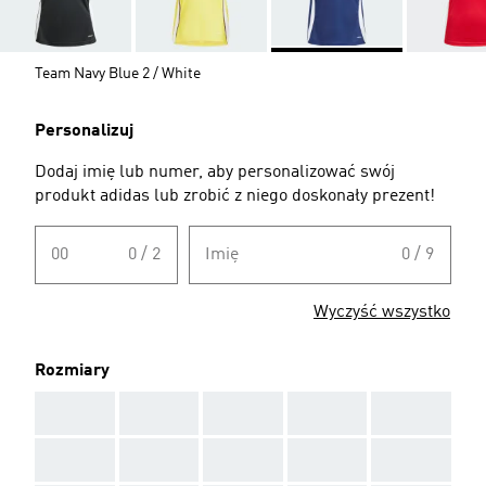
Team Navy Blue 2 / White
Personalizuj
Dodaj imię lub numer, aby personalizować swój
produkt adidas lub zrobić z niego doskonały prezent!
00
0 / 2
Imię
0 / 9
Wyczyść wszystko
Rozmiary
AAA
AAA
AAA
AAA
AAA
AAA
AAA
AAA
AAA
AAA