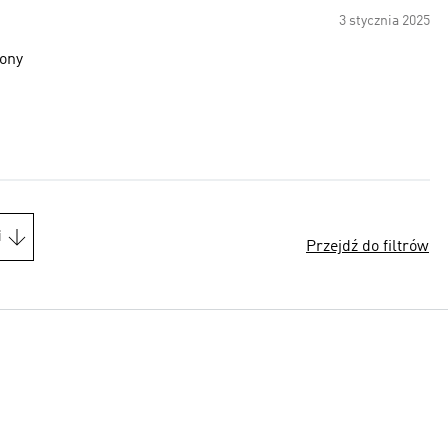
3 stycznia 2025
iony
i
Przejdź do filtrów