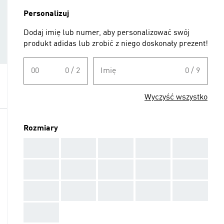
Personalizuj
Dodaj imię lub numer, aby personalizować swój
produkt adidas lub zrobić z niego doskonały prezent!
00
0 / 2
Imię
0 / 9
Wyczyść wszystko
Rozmiary
AAA
AAA
AAA
AAA
AAA
AAA
AAA
AAA
AAA
AAA
AAA
AAA
AAA
AAA
AAA
AAA