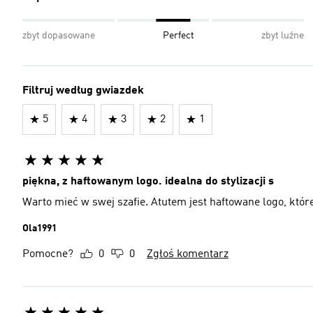
zbyt dopasowane
Perfect
zbyt luźne
Filtruj według gwiazdek
5
4
3
2
1
piękna, z haftowanym logo. idealna do stylizacji s
Warto mieć w swej szafie. Atutem jest haftowane logo, które
Ola1991
Pomocne?
0
0
Zgłoś komentarz