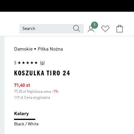
1
Damskie • Piłka Nożna
5
(6)
KOSZULKA TIRO 24
Ceny na wyprzedaży
71,40 zł
77,35 zł Najniższa cena
-7%
Zniżka
119 zł Cena oryginalna
Kolory
Black / White