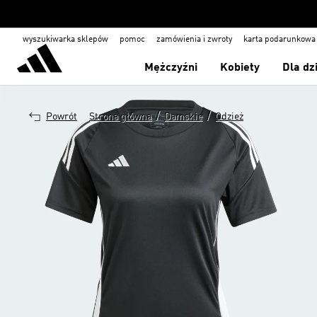
wyszukiwarka sklepów
pomoc
zamówienia i zwroty
karta podarunkowa
Mężczyźni
Kobiety
Dla dz
/
/
Powrót
Strona główna
Damskie
Odzież