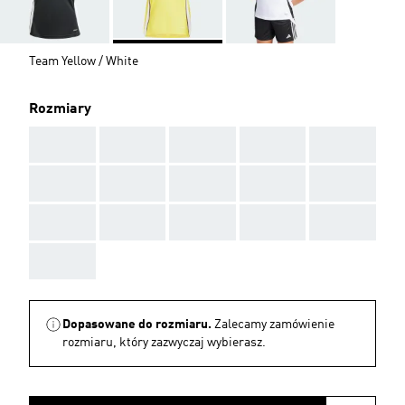
Team Yellow / White
Rozmiary
AAA
AAA
AAA
AAA
AAA
AAA
AAA
AAA
AAA
AAA
AAA
AAA
AAA
AAA
AAA
AAA
Dopasowane do rozmiaru.
Zalecamy zamówienie
rozmiaru, który zazwyczaj wybierasz.