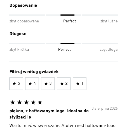
Dopasowanie
zbyt dopasowane
Perfect
zbyt luźne
Długość
zbyt krótka
Perfect
zbyt długa
Filtruj według gwiazdek
5
4
3
2
1
3 sierpnia 2026
piękna, z haftowanym logo. idealna do
stylizacji s
Warto mieć w swej szafie. Atutem jest haftowane logo,