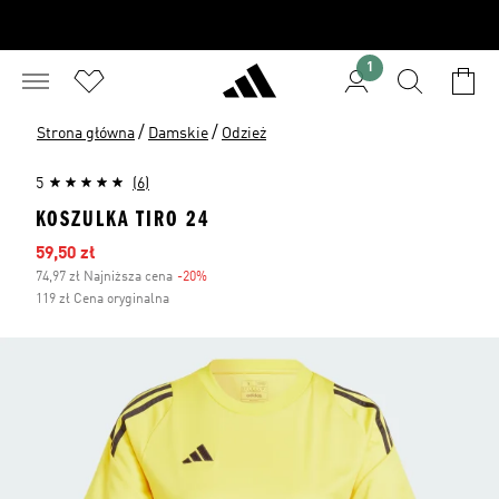
1
/
/
Strona główna
Damskie
Odzież
5
(6)
KOSZULKA TIRO 24
Ceny na wyprzedaży
59,50 zł
74,97 zł Najniższa cena
-20%
Zniżka
119 zł Cena oryginalna