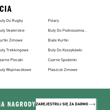
CIA
uty Do Rugby
Polary
uty Skaterskie
Buty Do Podnoszenia
Ciężarów
urtki Zimowe
Białe Kurtki
uty Trekkingowe
Buty Do Koszykówki
zarne Plecaki
Czarne Spodenki
uty Wspinaczkowe
Płaszcze Zimowe
NA NAGRODY
ZAREJESTRUJ SIĘ ZA DARMO