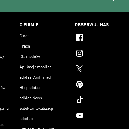
O FIRMIE
OBSERWUJ NAS
O nas
Praca
owy
Dla mediów
Aplikacje mobilne
adidas Confirmed
pów
Blog adidas
adidas News
gania
Selektor lokalizacji
adiclub
as