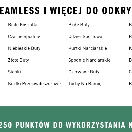
SEAMLESS I WIĘCEJ DO ODKRY
Białe Koszulki
Białe Buty
B
Czarne Spodnie
Odzież Sportowa
B
Niebieskie Buty
Kurtki Narciarskie
K
Złote Buty
Spodnie Narciarskie
B
Stopki
Czerwone Buty
C
Kurtki Przeciwdeszczowe
Torby Na Ramię
B
 250 PUNKTÓW DO WYKORZYSTANIA 