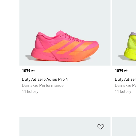
Price
1079 zł
Price
1079 zł
Buty Adizero Adios Pro 4
Buty Adizer
Damskie Performance
Damskie P
11 kolory
11 kolory
Dodaj do listy