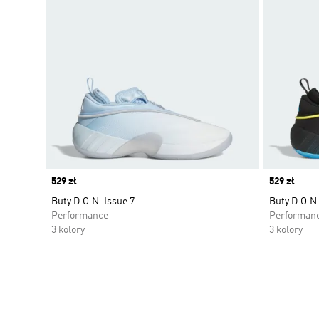
Price
529 zł
Price
529 zł
Buty D.O.N. Issue 7
Buty D.O.N.
Performance
Performan
3 kolory
3 kolory