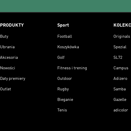
PRODUKTY
Sport
KOLEKC
Buty
Football
Originals
Ubrania
Koszykówka
Spezial
Akcesoria
Golf
SL72
Nowości
Fitness i trening
Campus
Daty premiery
Outdoor
Adizero
Outlet
Rugby
Samba
Bieganie
Gazelle
Tenis
adicolor