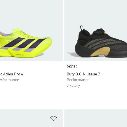
Price
529 zł
o Adios Pro 4
Buty D.O.N. Issue 7
erformance
Performance
3 kolory
 życzeń
Dodaj do listy życzeń