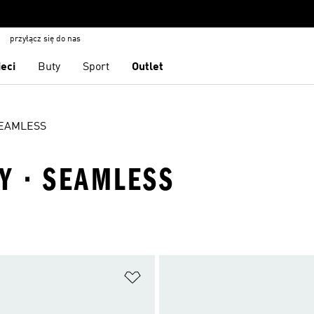
przyłącz się do nas
ieci
Buty
Sport
Outlet
EAMLESS
Y · SEAMLESS
 życzeń
Dodaj do listy życzeń