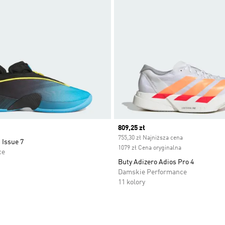
Current price
809,25 zł
755,30 zł Najniższa cena
 Issue 7
1079 zł Cena oryginalna
ce
Buty Adizero Adios Pro 4
Damskie Performance
11 kolory