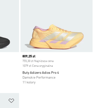
Current price
809,25 zł
755,30 zł Najniższa cena
1079 zł Cena oryginalna
Buty Adizero Adios Pro 4
Damskie Performance
11 kolory
Dodaj do listy życzeń