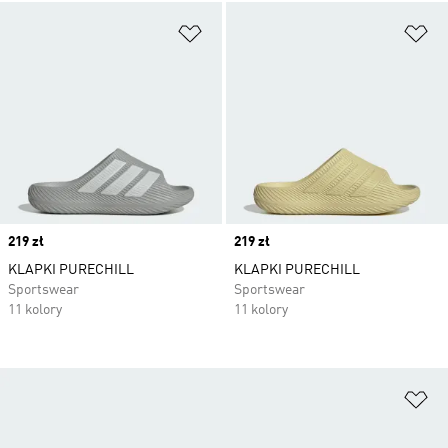
Dodaj do listy życzeń
Do
Price
219 zł
Price
219 zł
KLAPKI PURECHILL
KLAPKI PURECHILL
Sportswear
Sportswear
11 kolory
11 kolory
Do