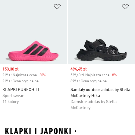
Dodaj do listy życzeń
Do
Sale price
153,30 zł
Sale price
494,45 zł
219 zł Najniższa cena
-30%
Discount
539,40 zł Najniższa cena
-8%
Discount
219 zł Cena oryginalna
899 zł Cena oryginalna
KLAPKI PURECHILL
Sandały outdoor adidas by Stella
Sportswear
McCartney Hika
11 kolory
Damskie adidas by Stella
McCartney
KLAPKI I JAPONKI •