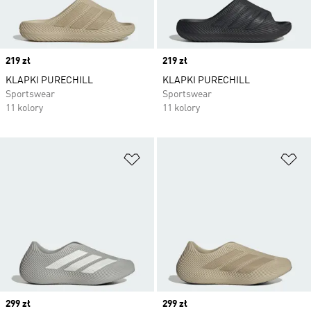
Price
219 zł
Price
219 zł
KLAPKI PURECHILL
KLAPKI PURECHILL
Sportswear
Sportswear
11 kolory
11 kolory
Dodaj do listy życzeń
Do
Price
299 zł
Price
299 zł