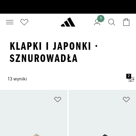
1
KLAPKI I JAPONKI ·
SZNUROWADŁA
2
13 wyniki
Dodaj do listy życzeń
Do