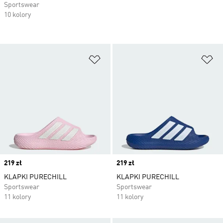
Sportswear
10 kolory
Dodaj do listy życzeń
Do
Price
219 zł
Price
219 zł
KLAPKI PURECHILL
KLAPKI PURECHILL
Sportswear
Sportswear
11 kolory
11 kolory