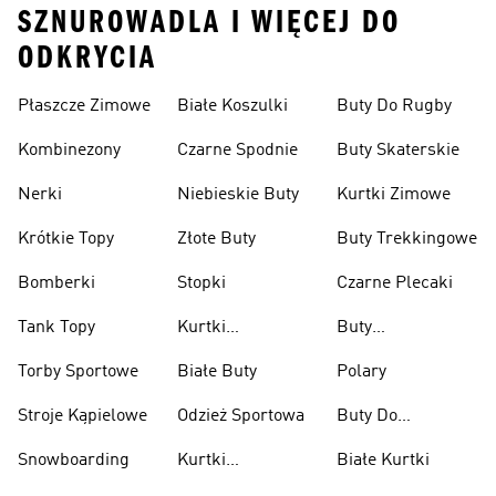
SZNUROWADLA I WIĘCEJ DO
ODKRYCIA
Płaszcze Zimowe
Białe Koszulki
Buty Do Rugby
Kombinezony
Czarne Spodnie
Buty Skaterskie
Nerki
Niebieskie Buty
Kurtki Zimowe
Krótkie Topy
Złote Buty
Buty Trekkingowe
Bomberki
Stopki
Czarne Plecaki
Tank Topy
Kurtki
Buty
Przeciwdeszczowe
Wspinaczkowe
Torby Sportowe
Białe Buty
Polary
Stroje Kąpielowe
Odzież Sportowa
Buty Do
Podnoszenia
Snowboarding
Kurtki
Białe Kurtki
Ciężarów
Narciarskie