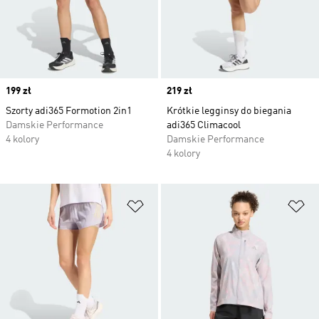
Price
199 zł
Price
219 zł
Szorty adi365 Formotion 2in1
Krótkie legginsy do biegania
Damskie Performance
adi365 Climacool
4 kolory
Damskie Performance
4 kolory
Dodaj do listy życzeń
Do