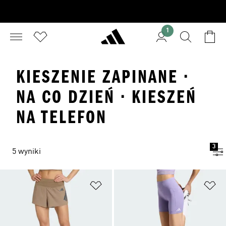
1
KIESZENIE ZAPINANE ·
NA CO DZIEŃ · KIESZEŃ
NA TELEFON
3
5 wyniki
Dodaj do listy życzeń
Do