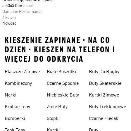
Krótkie legginsy do biegania
adi365 Climacool
Damskie Performance
4 kolory
Nowość
KIESZENIE ZAPINANE • NA CO
DZIEN • KIESZEN NA TELEFON I
WIĘCEJ DO ODKRYCIA
Płaszcze Zimowe
Białe Koszulki
Buty Do Rugby
Kombinezony
Czarne Spodnie
Buty Skaterskie
Nerki
Niebieskie Buty
Kurtki Zimowe
Krótkie Topy
Złote Buty
Buty Trekkingowe
Bomberki
Stopki
Czarne Plecaki
Tank Topy
Kurtki
Buty