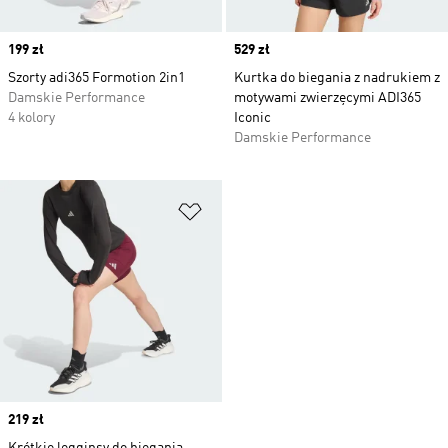
Price
199 zł
Price
529 zł
Szorty adi365 Formotion 2in1
Kurtka do biegania z nadrukiem z
Damskie Performance
motywami zwierzęcymi ADI365
4 kolory
Iconic
Damskie Performance
Dodaj do listy życzeń
Price
219 zł