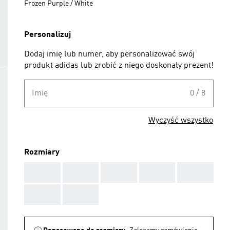
Frozen Purple / White
Personalizuj
Dodaj imię lub numer, aby personalizować swój
produkt adidas lub zrobić z niego doskonały prezent!
Imię
0 / 8
Wyczyść wszystko
Rozmiary
AAA
AAA
AAA
AAA
AAA
AAA
AAA