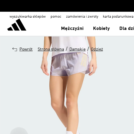
wyszukiwarka sklepów
pomoc
zamówienia i zwroty
karta podarunkowa
Mężczyźni
Kobiety
Dla dz
/
/
Powrót
Strona główna
Damskie
Odzież