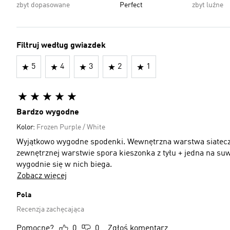
zbyt dopasowane
Perfect
zbyt luźne
Filtruj według gwiazdek
5
4
3
2
1
Bardzo wygodne
Kolor:
Frozen Purple / White
Wyjątkowo wygodne spodenki. Wewnętrzna warstwa siatecz
zewnętrznej warstwie spora kieszonka z tyłu + jedna na suw
wygodnie się w nich biega.
Zobacz więcej
Pola
Recenzja zachęcająca
Pomocne?
0
0
Zgłoś komentarz