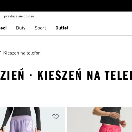
przyłącz się do nas
ieci
Buty
Sport
Outlet
Kieszeń na telefon
DZIEŃ · KIESZEŃ NA TEL
 życzeń
Dodaj do listy życzeń