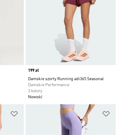
Price
199 zł
Damskie szorty Running adi365 Seasonal
Damskie Performance
3 kolory
Nowość
Dodaj do listy życzeń
Dodaj do li