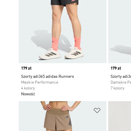
Price
179 zł
Price
179 zł
Szorty adi365 adidas Runners
Szorty adi
Męskie Performance
Damskie P
4 kolory
7 kolory
Nowość
Dodaj do listy