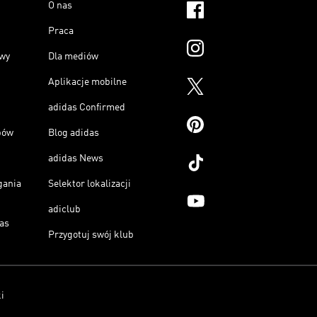
O nas
Praca
owy
Dla mediów
Aplikacje mobilne
adidas Confirmed
pów
Blog adidas
adidas News
gania
Selektor lokalizacji
adiclub
as
Przygotuj swój klub
i