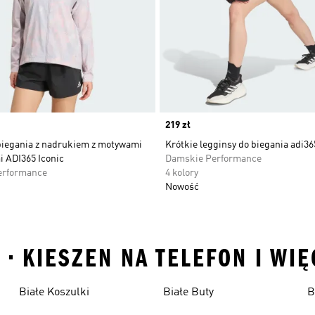
Price
219 zł
biegania z nadrukiem z motywami
Krótkie legginsy do biegania adi3
i ADI365 Iconic
Damskie Performance
erformance
4 kolory
Nowość
N • KIESZEN NA TELEFON I WI
Białe Koszulki
Białe Buty
B