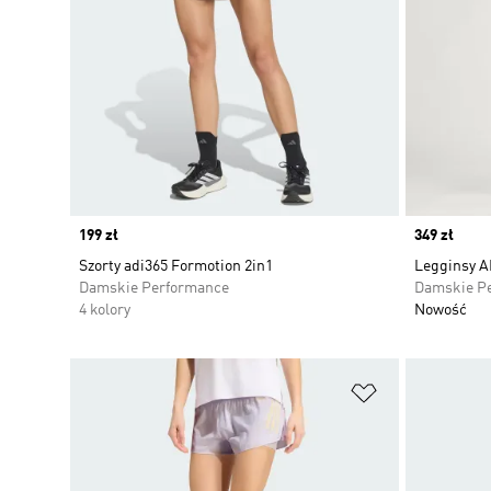
Price
199 zł
Price
349 zł
Szorty adi365 Formotion 2in1
Legginsy A
Damskie Performance
Damskie P
4 kolory
Nowość
Dodaj do listy