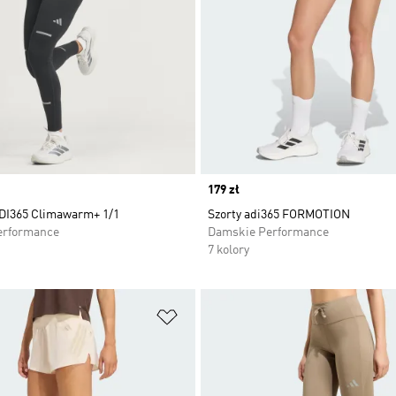
Price
179 zł
DI365 Climawarm+ 1/1
Szorty adi365 FORMOTION
erformance
Damskie Performance
7 kolory
 życzeń
Dodaj do listy życzeń