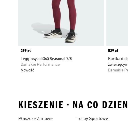
Price
299 zł
Price
529 zł
Legginsy adi365 Seasonal 7/8
Kurtka do 
Damskie Performance
zwierzęcym
Nowość
Damskie P
KIESZENIE • NA CO DZIE
Płaszcze Zimowe
Torby Sportowe