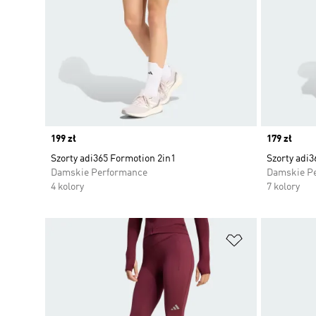
Price
199 zł
Price
179 zł
Szorty adi365 Formotion 2in1
Szorty adi
Damskie Performance
Damskie P
4 kolory
7 kolory
Dodaj do listy