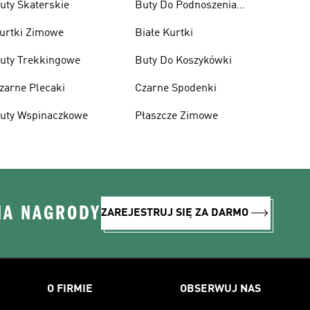
uty Skaterskie
Buty Do Podnoszenia
Ciężarów
urtki Zimowe
Białe Kurtki
uty Trekkingowe
Buty Do Koszykówki
zarne Plecaki
Czarne Spodenki
uty Wspinaczkowe
Płaszcze Zimowe
NA NAGRODY
ZAREJESTRUJ SIĘ ZA DARMO
O FIRMIE
OBSERWUJ NAS