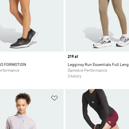
Price
219 zł
365 FORMOTION
Legginsy Run Essentials Full Leng
erformance
Damskie Performance
3 kolory
 życzeń
Dodaj do listy życzeń