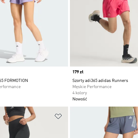
Price
179 zł
365 FORMOTION
Szorty adi365 adidas Runners
erformance
Męskie Performance
4 kolory
Nowość
 życzeń
Dodaj do listy życzeń