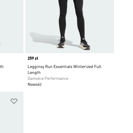
Price
259 zł
th
Legginsy Run Essentials Winterized Full
Length
Damskie Performance
Nowość
Dodaj do listy życzeń