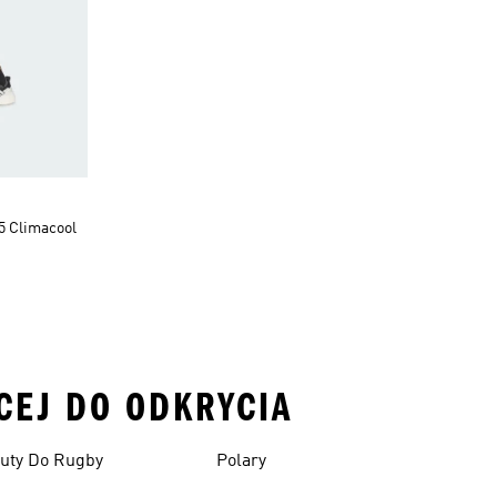
65 Climacool
ĘCEJ DO ODKRYCIA
uty Do Rugby
Polary