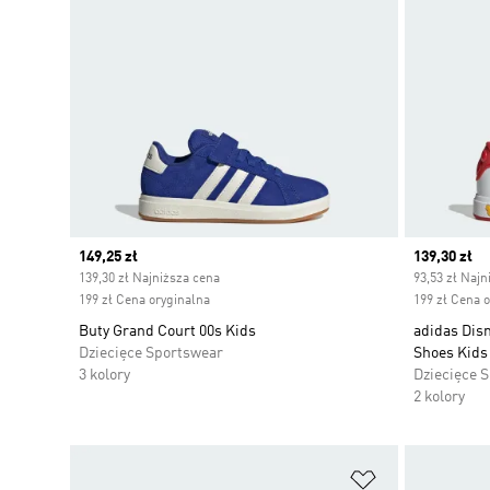
Current price
149,25 zł
Current pr
139,30 zł
139,30 zł Najniższa cena
93,53 zł Najn
199 zł Cena oryginalna
199 zł Cena 
Buty Grand Court 00s Kids
adidas Dis
Dziecięce Sportswear
Shoes Kids
3 kolory
Dziecięce 
2 kolory
Dodaj do listy