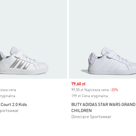
ice
Sale price
79,60 zł
iższa cena
99,50 zł Najniższa cena
-20%
Discount
oryginalna
199 zł Cena oryginalna
Court 2.0 Kids
BUTY ADIDAS STAR WARS GRAND 
Sportswear
CHILDREN
Dziecięce Sportswear