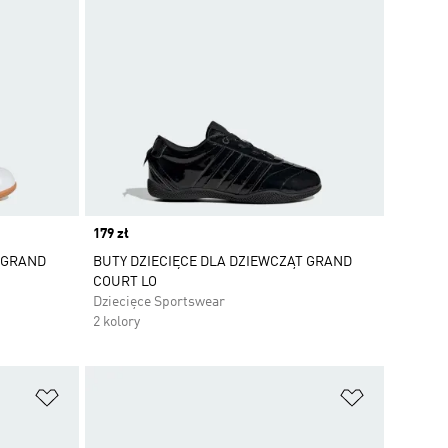
Price
179 zł
T GRAND
BUTY DZIECIĘCE DLA DZIEWCZĄT GRAND
COURT LO
Dziecięce Sportswear
2 kolory
Dodaj do listy życzeń
Dodaj do li