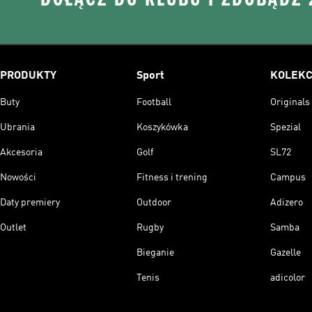
PRODUKTY
Sport
KOLEKC
Buty
Football
Originals
Ubrania
Koszykówka
Spezial
Akcesoria
Golf
SL72
Nowości
Fitness i trening
Campus
Daty premiery
Outdoor
Adizero
Outlet
Rugby
Samba
Bieganie
Gazelle
Tenis
adicolor