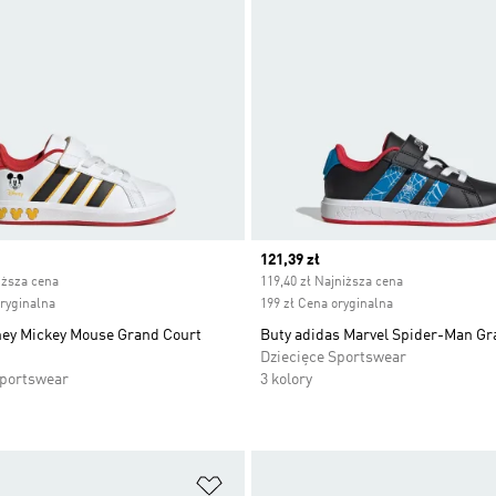
ice
Current price
121,39 zł
iższa cena
119,40 zł Najniższa cena
oryginalna
199 zł Cena oryginalna
ney Mickey Mouse Grand Court
Buty adidas Marvel Spider-Man Gr
Dziecięce Sportswear
Sportswear
3 kolory
 życzeń
Dodaj do listy życzeń