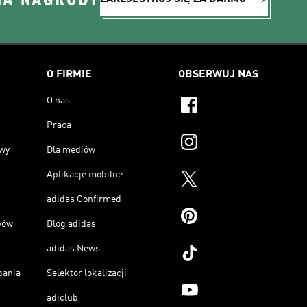
O FIRMIE
OBSERWUJ NAS
O nas
Praca
owy
Dla mediów
Aplikacje mobilne
adidas Confirmed
pów
Blog adidas
adidas News
gania
Selektor lokalizacji
adiclub