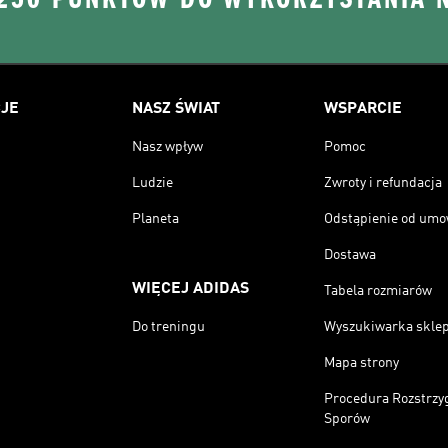
JE
NASZ ŚWIAT
WSPARCIE
Nasz wpływ
Pomoc
Ludzie
Zwroty i refundacja
Planeta
Odstąpienie od um
Dostawa
WIĘCEJ ADIDAS
Tabela rozmiarów
Do treningu
Wyszukiwarka skle
Mapa strony
Procedura Rozstrzy
Sporów