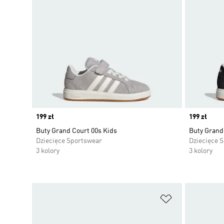
Price
199 zł
Price
199 zł
Buty Grand Court 00s Kids
Buty Grand
Dziecięce Sportswear
Dziecięce 
3 kolory
3 kolory
Dodaj do listy