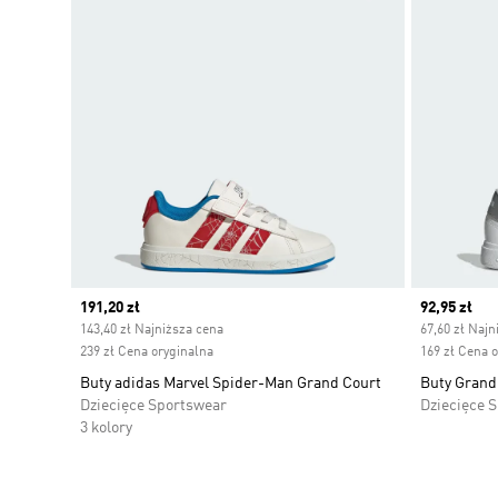
Current price
191,20 zł
Current pr
92,95 zł
143,40 zł Najniższa cena
67,60 zł Najn
239 zł Cena oryginalna
169 zł Cena 
Buty adidas Marvel Spider-Man Grand Court
Buty Grand 
Dziecięce Sportswear
Dziecięce 
3 kolory