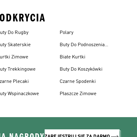
 ODKRYCIA
uty Do Rugby
Polary
uty Skaterskie
Buty Do Podnoszenia
Ciężarów
urtki Zimowe
Białe Kurtki
uty Trekkingowe
Buty Do Koszykówki
zarne Plecaki
Czarne Spodenki
uty Wspinaczkowe
Płaszcze Zimowe
NA NAGRODY
ZAREJESTRUJ SIĘ ZA DARMO