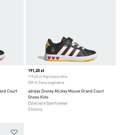
Current price
191,20 zł
119,40 zł Najniższa cena
239 zł Cena oryginalna
and Court
adidas Disney Mickey Mouse Grand Court
Shoes Kids
Dziecięce Sportswear
2 kolory
Dodaj do listy życzeń