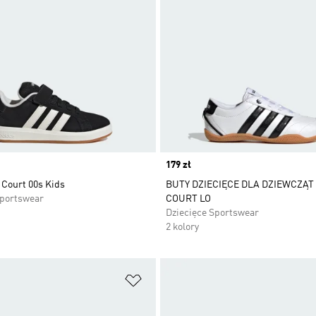
Price
179 zł
 Court 00s Kids
BUTY DZIECIĘCE DLA DZIEWCZĄ
Sportswear
COURT LO
Dziecięce Sportswear
2 kolory
 życzeń
Dodaj do listy życzeń