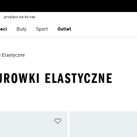
przyłącz się do nas
ieci
Buty
Sport
Outlet
 Elastyczne
UROWKI ELASTYCZNE
 życzeń
Dodaj do listy życzeń