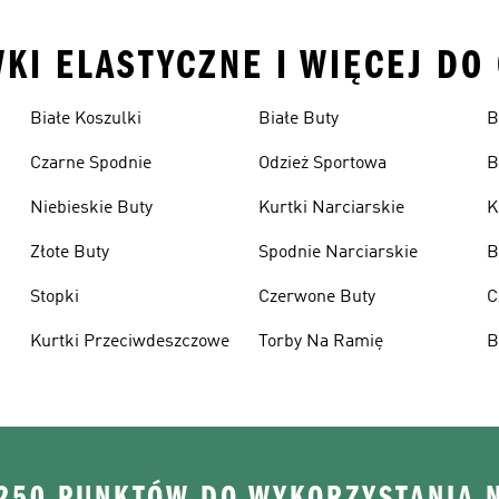
KI ELASTYCZNE I WIĘCEJ DO
Białe Koszulki
Białe Buty
B
Czarne Spodnie
Odzież Sportowa
B
Niebieskie Buty
Kurtki Narciarskie
K
Złote Buty
Spodnie Narciarskie
B
Stopki
Czerwone Buty
C
Kurtki Przeciwdeszczowe
Torby Na Ramię
B
 250 PUNKTÓW DO WYKORZYSTANIA 