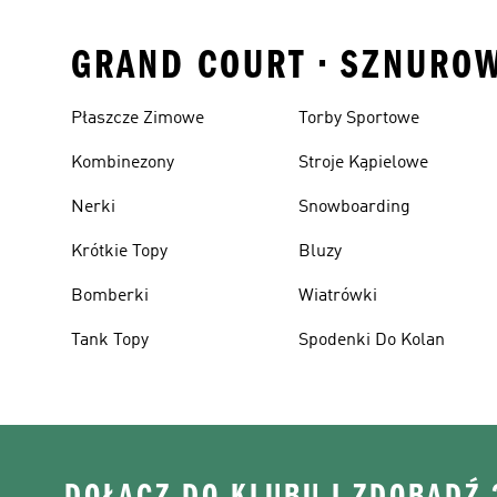
GRAND COURT • SZNUROW
Płaszcze Zimowe
Torby Sportowe
Kombinezony
Stroje Kąpielowe
Nerki
Snowboarding
Krótkie Topy
Bluzy
Bomberki
Wiatrówki
Tank Topy
Spodenki Do Kolan
DOŁĄCZ DO KLUBU I ZDOBĄDŹ