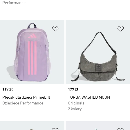
Performance
Dodaj do listy życzeń
Do
Price
119 zł
Price
179 zł
Plecak dla dzieci PrimeLift
TORBA WASHED MOON
Dziecięce Performance
Originals
2 kolory
Dodaj do listy życzeń
Do