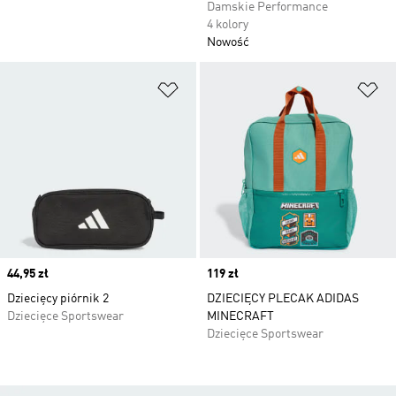
Damskie Performance
4 kolory
Nowość
Dodaj do listy życzeń
Do
Price
44,95 zł
Price
119 zł
Dziecięcy piórnik 2
DZIECIĘCY PLECAK ADIDAS
Dziecięce Sportswear
MINECRAFT
Dziecięce Sportswear