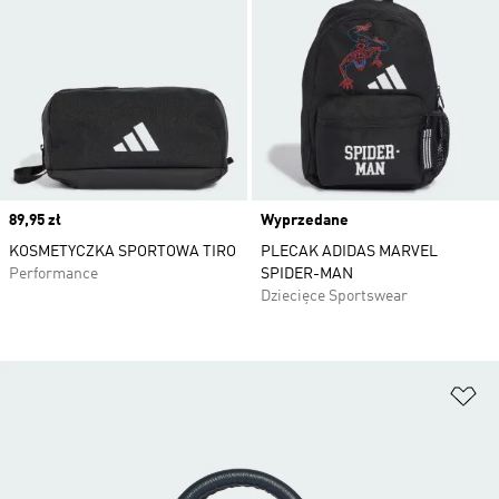
Price
89,95 zł
Wyprzedane
KOSMETYCZKA SPORTOWA TIRO
PLECAK ADIDAS MARVEL
Performance
SPIDER-MAN
Dziecięce Sportswear
Do