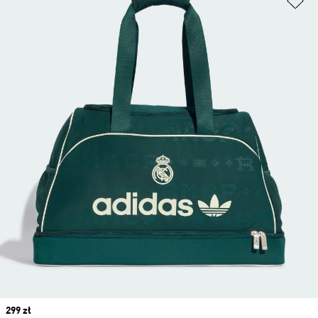
Price
299 zł