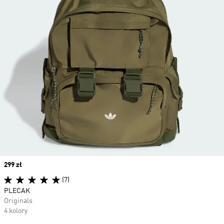
Price
299 zł
(7)
PLECAK
Originals
4 kolory