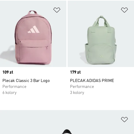
Dodaj do listy życzeń
Do
Price
109 zł
Price
179 zł
Plecak Classic 3 Bar Logo
PLECAK ADIDAS PRIME
Performance
Performance
6 kolory
3 kolory
Do