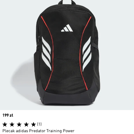
Price
199 zł
(1)
Plecak adidas Predator Training Power