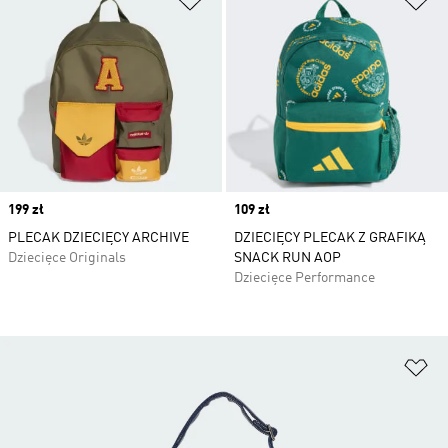
Price
199 zł
Price
109 zł
PLECAK DZIECIĘCY ARCHIVE
DZIECIĘCY PLECAK Z GRAFIKĄ
Dziecięce Originals
SNACK RUN AOP
Dziecięce Performance
Do