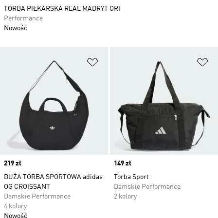
TORBA PIŁKARSKA REAL MADRYT ORI
Performance
Nowość
Dodaj do listy życzeń
Do
Price
219 zł
Price
149 zł
DUŻA TORBA SPORTOWA adidas
Torba Sport
OG CROISSANT
Damskie Performance
Damskie Performance
2 kolory
4 kolory
Nowość