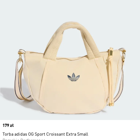
Price
179 zł
Torba adidas OG Sport Croissant Extra Small