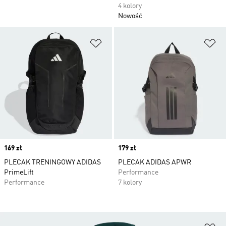
4 kolory
Nowość
Dodaj do listy życzeń
Do
Price
169 zł
Price
179 zł
PLECAK TRENINGOWY ADIDAS
PLECAK ADIDAS APWR
PrimeLift
Performance
Performance
7 kolory
Do