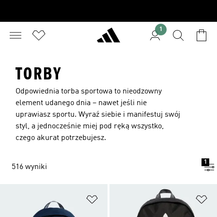
1
TORBY
Odpowiednia torba sportowa to nieodzowny
element udanego dnia – nawet jeśli nie
uprawiasz sportu. Wyraź siebie i manifestuj swój
styl, a jednocześnie miej pod ręką wszystko,
czego akurat potrzebujesz.
1
516 wyniki
Dodaj do listy życzeń
Do