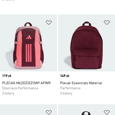
Dodaj do listy życzeń
Do
Price
119 zł
Price
149 zł
PLECAK MŁODZIEŻOWY APWR
Plecak Essentials Material
Dziecięce Performance
Performance
3 kolory
3 kolory
Dodaj do listy życzeń
Do