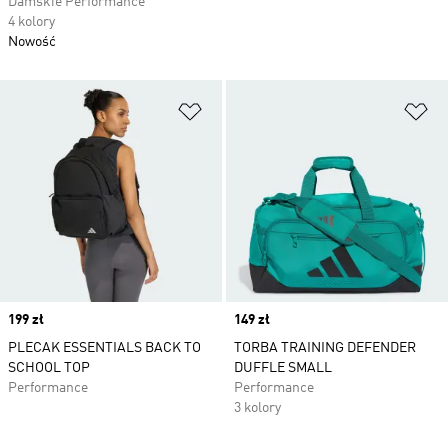
Damskie Performance
4 kolory
Nowość
Dodaj do listy życzeń
Do
Price
199 zł
Price
149 zł
PLECAK ESSENTIALS BACK TO
TORBA TRAINING DEFENDER
SCHOOL TOP
DUFFLE SMALL
Performance
Performance
3 kolory