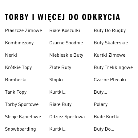
TORBY I WIĘCEJ DO ODKRYCIA
Płaszcze Zimowe
Białe Koszulki
Buty Do Rugby
Kombinezony
Czarne Spodnie
Buty Skaterskie
Nerki
Niebieskie Buty
Kurtki Zimowe
Krótkie Topy
Złote Buty
Buty Trekkingowe
Bomberki
Stopki
Czarne Plecaki
Tank Topy
Kurtki
Buty
Przeciwdeszczowe
Wspinaczkowe
Torby Sportowe
Białe Buty
Polary
Stroje Kąpielowe
Odzież Sportowa
Białe Kurtki
Snowboarding
Kurtki
Buty Do
Narciarskie
Koszykówki