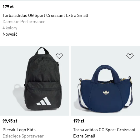
Price
179 zł
Torba adidas OG Sport Croissant Extra Small
Damskie Performance
4 kolory
Nowość
Dodaj do listy życzeń
Do
Price
99,95 zł
Price
179 zł
Plecak Logo Kids
Torba adidas OG Sport Croissant
Dziecięce Sportswear
Extra Small