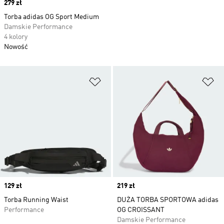
Price
279 zł
Torba adidas OG Sport Medium
Damskie Performance
4 kolory
Nowość
Dodaj do listy życzeń
Do
Price
129 zł
Price
219 zł
Torba Running Waist
DUŻA TORBA SPORTOWA adidas
Performance
OG CROISSANT
Damskie Performance