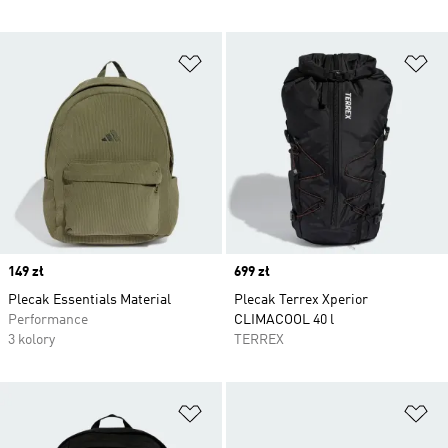
Dodaj do listy życzeń
Do
Price
149 zł
Price
699 zł
Plecak Essentials Material
Plecak Terrex Xperior
Performance
CLIMACOOL 40 l
3 kolory
TERREX
Dodaj do listy życzeń
Do