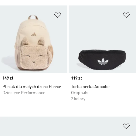
Dodaj do listy życzeń
Do
Price
149 zł
Price
119 zł
Plecak dla małych dzieci Fleece
Torba nerka Adicolor
Dziecięce Performance
Originals
2 kolory
Do