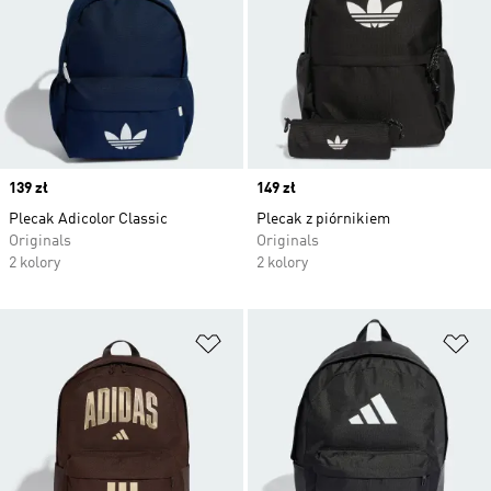
Price
139 zł
Price
149 zł
Plecak Adicolor Classic
Plecak z piórnikiem
Originals
Originals
2 kolory
2 kolory
Dodaj do listy życzeń
Do