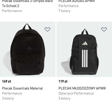
Plecak Essentials 3-Stripes Back
PLECAK ADIDAS APWR
To School 2
Performance
Performance
7 kolory
Dodaj do listy życzeń
Do
Price
149 zł
Price
119 zł
Plecak Essentials Material
PLECAK MŁODZIEŻOWY APWR
Performance
Dziecięce Performance
3 kolory
3 kolory