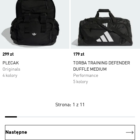
Price
299 zł
Price
179 zł
PLECAK
TORBA TRAINING DEFENDER
Originals
DUFFLE MEDIUM
4 kolory
Performance
5 kolory
Strona: 1 z 11
Następne