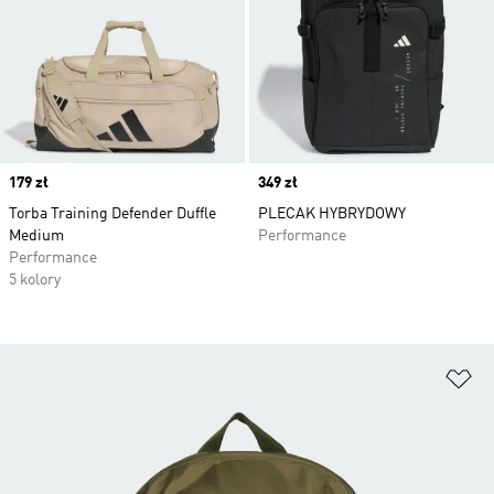
Price
179 zł
Price
349 zł
Torba Training Defender Duffle
PLECAK HYBRYDOWY
Medium
Performance
Performance
5 kolory
Do