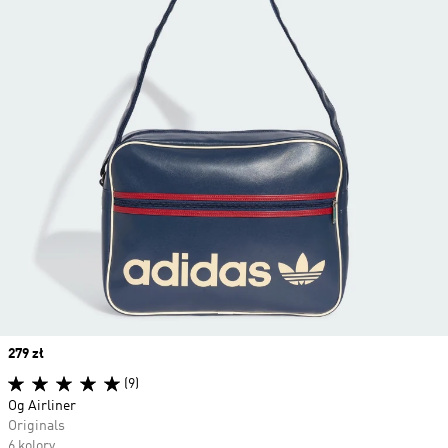
Price
279 zł
(9)
Og Airliner
Originals
6 kolory