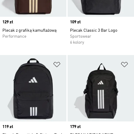
Price
129 zł
Price
109 zł
Plecak z grafiką kamuflażową
Plecak Classic 3 Bar Logo
Performance
Sportswear
6 kolory
Dodaj do listy życzeń
Do
Price
119 zł
Price
179 zł