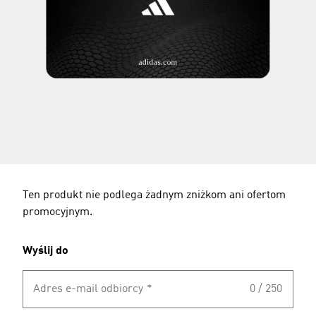
Ten produkt nie podlega żadnym zniżkom ani ofertom
promocyjnym.
Wyślij do
Adres e-mail odbiorcy
*
0 / 250