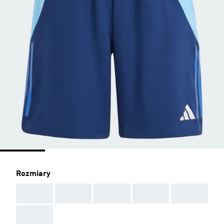
Rozmiary
AAA
AAA
AAA
AAA
AAA
AAA