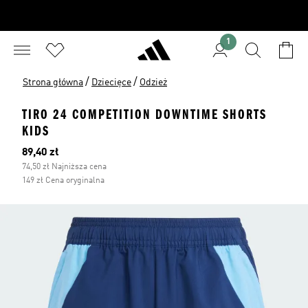
1
/
/
Strona główna
Dziecięce
Odzież
TIRO 24 COMPETITION DOWNTIME SHORTS
KIDS
Bieżąca cena
89,40 zł
74,50 zł Najniższa cena
149 zł Cena oryginalna