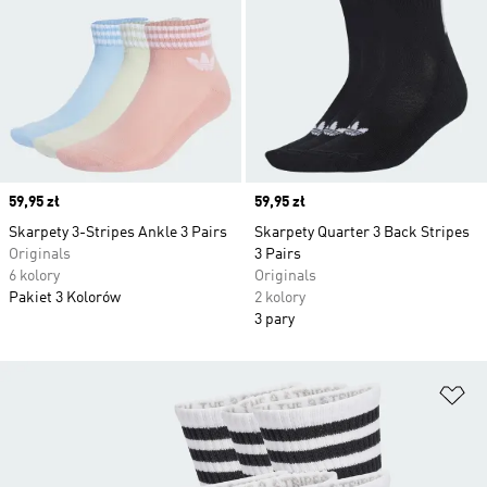
Price
59,95 zł
Price
59,95 zł
Skarpety 3-Stripes Ankle 3 Pairs
Skarpety Quarter 3 Back Stripes
Originals
3 Pairs
6 kolory
Originals
Pakiet 3 Kolorów
2 kolory
3 pary
Do