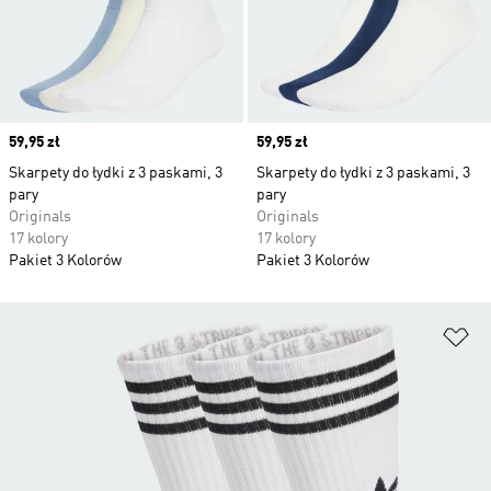
Price
59,95 zł
Price
59,95 zł
Skarpety do łydki z 3 paskami, 3
Skarpety do łydki z 3 paskami, 3
pary
pary
Originals
Originals
17 kolory
17 kolory
Pakiet 3 Kolorów
Pakiet 3 Kolorów
Do