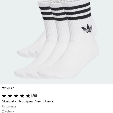
Price
99,95 zł
(20)
Skarpetki 3-Stripes Crew 6 Pairs
Originals
2 kolory