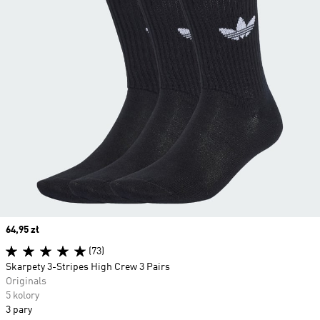
Price
64,95 zł
(73)
Skarpety 3-Stripes High Crew 3 Pairs
Originals
5 kolory
3 pary