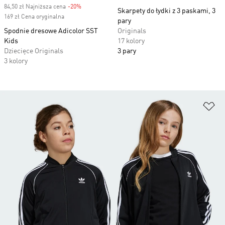
84,50 zł Najniższa cena
-20%
Discount
Skarpety do łydki z 3 paskami, 3
169 zł Cena oryginalna
pary
Spodnie dresowe Adicolor SST
Originals
Kids
17 kolory
Dziecięce Originals
3 pary
3 kolory
Do