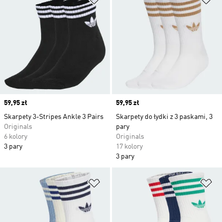
Price
59,95 zł
Price
59,95 zł
Skarpety 3-Stripes Ankle 3 Pairs
Skarpety do łydki z 3 paskami, 3
Originals
pary
6 kolory
Originals
3 pary
17 kolory
3 pary
Dodaj do listy życzeń
Do