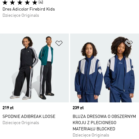
(4)
Dres Adicolor Firebird Kids
Dziecięce Originals
Dodaj do listy życzeń
Do
Price
219 zł
Price
239 zł
SPODNIE ADIBREAK LOOSE
BLUZA DRESOWA O OBSZERNYM
Dziecięce Originals
KROJU Z PLECIONEGO
MATERIAŁU BLOCKED
Dziecięce Originals