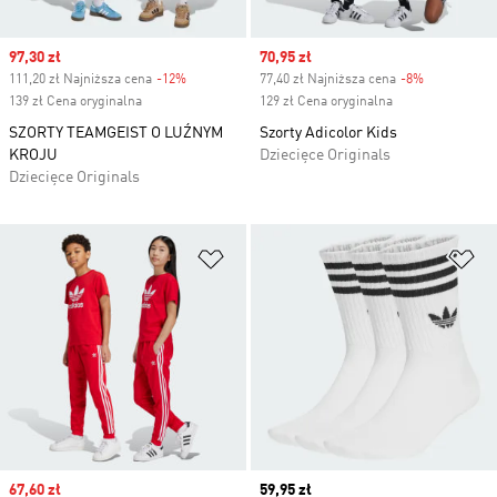
Sale price
97,30 zł
Sale price
70,95 zł
111,20 zł Najniższa cena
-12%
Discount
77,40 zł Najniższa cena
-8%
Discount
139 zł Cena oryginalna
129 zł Cena oryginalna
SZORTY TEAMGEIST O LUŹNYM
Szorty Adicolor Kids
KROJU
Dziecięce Originals
Dziecięce Originals
Dodaj do listy życzeń
Do
Sale price
67,60 zł
Price
59,95 zł