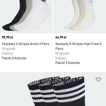
Price
59,95 zł
Price
64,95 zł
Skarpety 3-Stripes Ankle 3 Pairs
Skarpety 3-Stripes High Crew 3
Originals
Pairs
6 kolory
Originals
Pakiet 3 Kolorów
5 kolory
Pakiet 3 Kolorów
Do