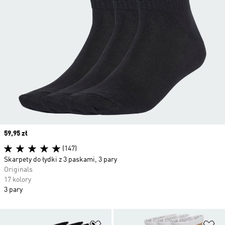
Price
59,95 zł
(147)
Skarpety do łydki z 3 paskami, 3 pary
Originals
17 kolory
3 pary
Dodaj do listy życzeń
Do