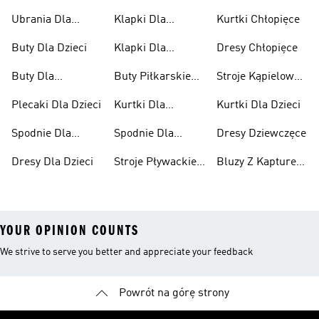
Ubrania Dla
Klapki Dla
Kurtki Chłopięce
Niemowląt
Dziewcząt
Buty Dla Dzieci
Klapki Dla
Dresy Chłopięce
Chłopców
Buty Dla
Buty Piłkarskie
Stroje Kąpielowe
Niemowląt
Dla Dzieci
Dla Dziewcząt
Plecaki Dla Dzieci
Kurtki Dla
Kurtki Dla Dzieci
Dziewcząt
Spodnie Dla
Spodnie Dla
Dresy Dziewczęce
Chłopców
Dziewcząt
Dresy Dla Dzieci
Stroje Pływackie
Bluzy Z Kapturem
Dla Dzieci
Dla Dziewcząt
YOUR OPINION COUNTS
We strive to serve you better and appreciate your feedback
Powrót na górę strony