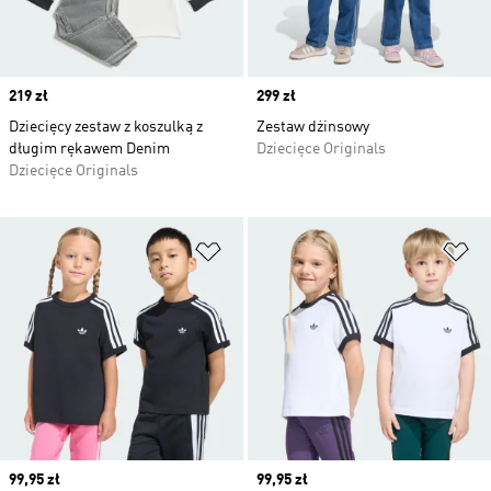
Price
219 zł
Price
299 zł
Dziecięcy zestaw z koszulką z
Zestaw dżinsowy
długim rękawem Denim
Dziecięce Originals
Dziecięce Originals
Dodaj do listy życzeń
Do
Price
99,95 zł
Price
99,95 zł