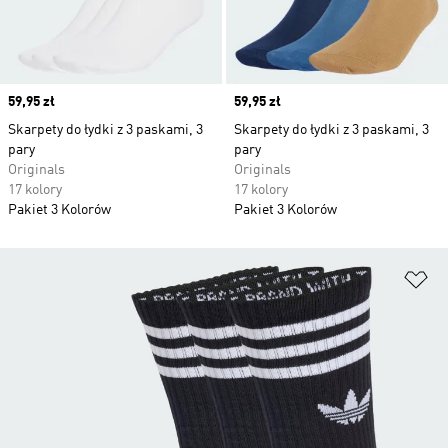
Price
59,95 zł
Price
59,95 zł
Skarpety do łydki z 3 paskami, 3
Skarpety do łydki z 3 paskami, 3
pary
pary
Originals
Originals
17 kolory
17 kolory
Pakiet 3 Kolorów
Pakiet 3 Kolorów
Do