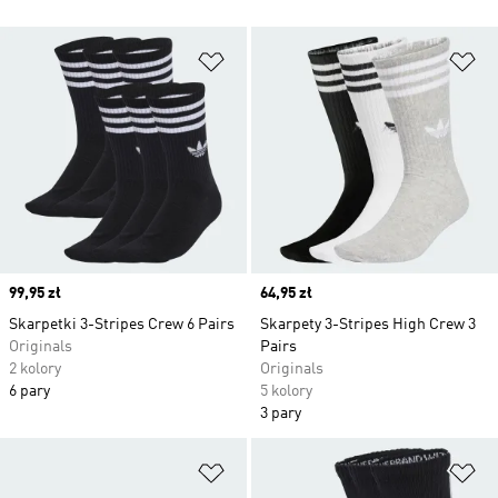
Dodaj do listy życzeń
Do
Price
99,95 zł
Price
64,95 zł
Skarpetki 3-Stripes Crew 6 Pairs
Skarpety 3-Stripes High Crew 3
Originals
Pairs
2 kolory
Originals
6 pary
5 kolory
3 pary
Dodaj do listy życzeń
Do