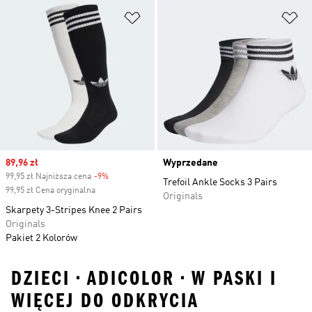
Dodaj do listy życzeń
Do
Sale price
89,96 zł
Wyprzedane
99,95 zł Najniższa cena
-9%
Discount
Trefoil Ankle Socks 3 Pairs
99,95 zł Cena oryginalna
Originals
Skarpety 3-Stripes Knee 2 Pairs
Originals
Pakiet 2 Kolorów
DZIECI • ADICOLOR • W PASKI I
WIĘCEJ DO ODKRYCIA