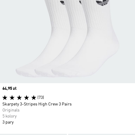
Price
64,95 zł
(73)
Skarpety 3-Stripes High Crew 3 Pairs
Originals
5 kolory
3 pary