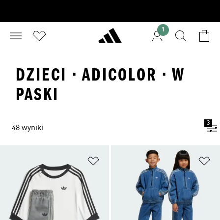
1
DZIECI · ADICOLOR · W
PASKI
3
48 wyniki
Dodaj do listy życzeń
Do