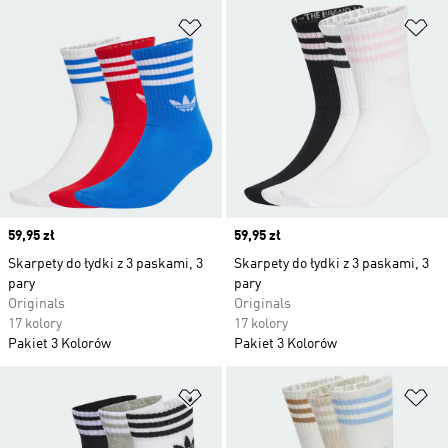
Dodaj do listy życzeń
Do
Price
59,95 zł
Price
59,95 zł
Skarpety do łydki z 3 paskami, 3
Skarpety do łydki z 3 paskami, 3
pary
pary
Originals
Originals
17 kolory
17 kolory
Pakiet 3 Kolorów
Pakiet 3 Kolorów
Dodaj do listy życzeń
Do