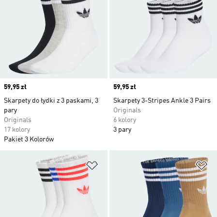
Price
59,95 zł
Price
59,95 zł
Skarpety do łydki z 3 paskami, 3
Skarpety 3-Stripes Ankle 3 Pairs
pary
Originals
Originals
6 kolory
17 kolory
3 pary
Pakiet 3 Kolorów
Dodaj do listy życzeń
Do