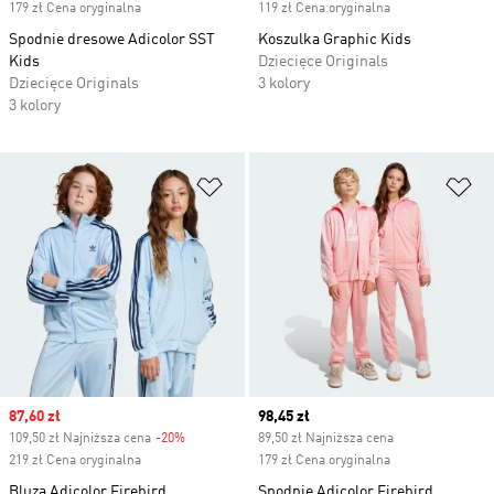
179 zł Cena oryginalna
119 zł Cena oryginalna
Spodnie dresowe Adicolor SST
Koszulka Graphic Kids
Kids
Dziecięce Originals
Dziecięce Originals
3 kolory
3 kolory
Dodaj do listy życzeń
Do
Sale price
87,60 zł
Current price
98,45 zł
109,50 zł Najniższa cena
-20%
Discount
89,50 zł Najniższa cena
219 zł Cena oryginalna
179 zł Cena oryginalna
Bluza Adicolor Firebird
Spodnie Adicolor Firebird