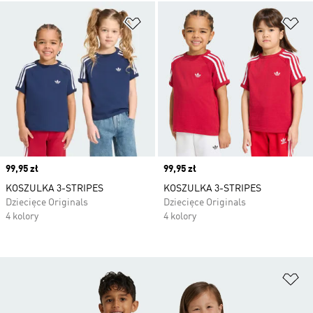
Dodaj do listy życzeń
Do
Price
99,95 zł
Price
99,95 zł
KOSZULKA 3-STRIPES
KOSZULKA 3-STRIPES
Dziecięce Originals
Dziecięce Originals
4 kolory
4 kolory
Do