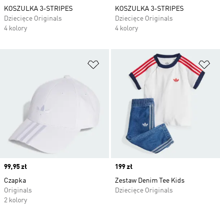
KOSZULKA 3-STRIPES
KOSZULKA 3-STRIPES
Dziecięce Originals
Dziecięce Originals
4 kolory
4 kolory
Dodaj do listy życzeń
Do
Price
99,95 zł
Price
199 zł
Czapka
Zestaw Denim Tee Kids
Originals
Dziecięce Originals
2 kolory