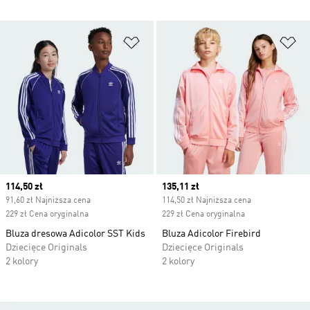
Dodaj do listy życzeń
Do
Current price
114,50 zł
Current price
135,11 zł
91,60 zł Najniższa cena
114,50 zł Najniższa cena
229 zł Cena oryginalna
229 zł Cena oryginalna
Bluza dresowa Adicolor SST Kids
Bluza Adicolor Firebird
Dziecięce Originals
Dziecięce Originals
2 kolory
2 kolory