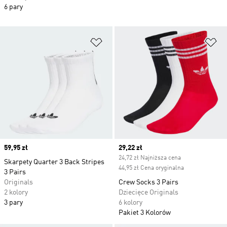
6 pary
Dodaj do listy życzeń
Do
Price
59,95 zł
Current price
29,22 zł
24,72 zł Najniższa cena
Skarpety Quarter 3 Back Stripes
44,95 zł Cena oryginalna
3 Pairs
Originals
Crew Socks 3 Pairs
2 kolory
Dziecięce Originals
3 pary
6 kolory
Pakiet 3 Kolorów