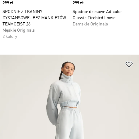
Price
299 zł
Price
299 zł
SPODNIE Z TKANINY
Spodnie dresowe Adicolor
DYSTANSOWEJ BEZ MANKIETÓW
Classic Firebird Loose
TEAMGEIST 26
Damskie Originals
Męskie Originals
2 kolory
Do