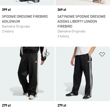
Price
399 zł
Price
369 zł
SPODNIE DRESOWE FIREBIRD
SATYNOWE SPODNIE DRESOWE
ADILENIUM
ADIDAS LIBERTY LONDON
Damskie Originals
FIREBIRD
2 kolory
Damskie Originals
2 kolory
Dodaj do listy życzeń
Do
Price
279 zł
Price
279 zł