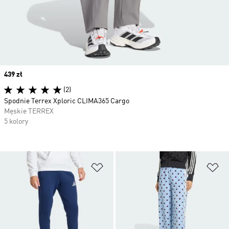
Price
439 zł
(2)
Spodnie Terrex Xploric CLIMA365 Cargo
Męskie TERREX
5 kolory
Dodaj do listy życzeń
Do