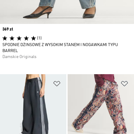
Price
369 zł
(1)
SPODNIE DŻINSOWE Z WYSOKIM STANEM I NOGAWKAMI TYPU
BARREL
Damskie Originals
Dodaj do listy życzeń
Do