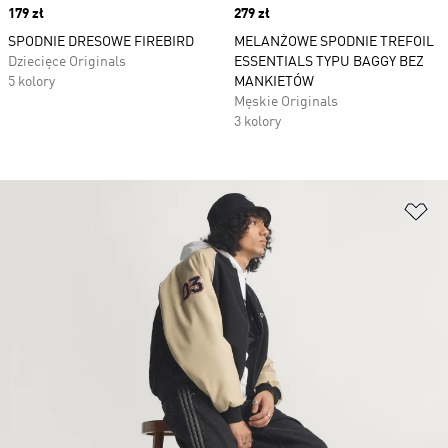
Price
179 zł
Price
279 zł
SPODNIE DRESOWE FIREBIRD
MELANŻOWE SPODNIE TREFOIL
Dziecięce Originals
ESSENTIALS TYPU BAGGY BEZ
5 kolory
MANKIETÓW
Męskie Originals
3 kolory
Do