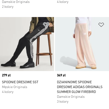
Damskie Originals
4 kolory
2 kolory
Dodaj do listy życzeń
Do
Price
279 zł
Price
349 zł
SPODNIE DRESOWE SST
DZIANINOWE SPODNIE
Męskie Originals
DRESOWE ADIDAS ORIGINALS
4 kolory
SUMMER GLOW FIREBIRD
Damskie Originals
3 kolory