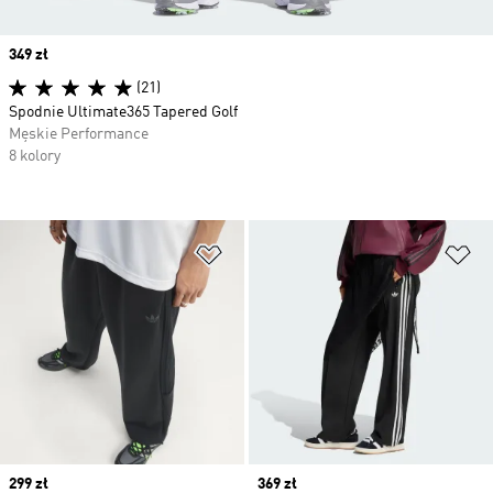
Price
349 zł
(21)
Spodnie Ultimate365 Tapered Golf
Męskie Performance
8 kolory
Dodaj do listy życzeń
Do
Price
299 zł
Price
369 zł