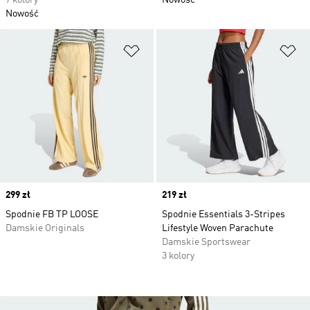
7 kolory
Nowość
Nowość
Dodaj do listy życzeń
Do
Price
299 zł
Price
219 zł
Spodnie FB TP LOOSE
Spodnie Essentials 3-Stripes
Damskie Originals
Lifestyle Woven Parachute
Damskie Sportswear
3 kolory