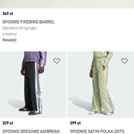
Price
349 zł
SPODNIE FIREBIRD BARREL
Damskie Originals
4 kolory
Nowość
Dodaj do listy życzeń
Do
Price
329 zł
Price
299 zł
SPODNIE DRESOWE ADIBREAK
SPODNIE SATIN POLKA DOTS