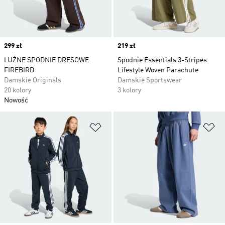
Price
299 zł
Price
219 zł
LUŹNE SPODNIE DRESOWE
Spodnie Essentials 3-Stripes
FIREBIRD
Lifestyle Woven Parachute
Damskie Originals
Damskie Sportswear
20 kolory
3 kolory
Nowość
Dodaj do listy życzeń
Do