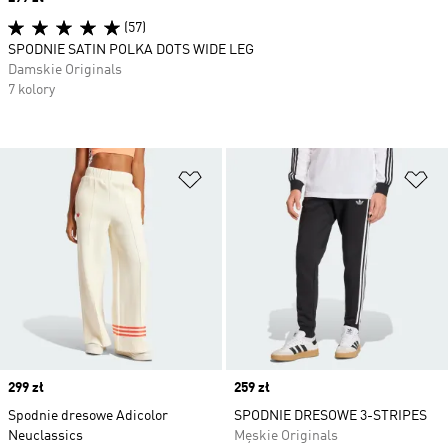
(57)
SPODNIE SATIN POLKA DOTS WIDE LEG
Damskie Originals
7 kolory
Dodaj do listy życzeń
Do
Price
299 zł
Price
259 zł
Spodnie dresowe Adicolor
SPODNIE DRESOWE 3-STRIPES
Neuclassics
Męskie Originals