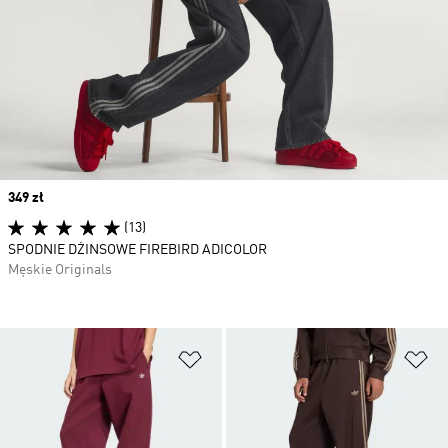
Price
349 zł
(13)
SPODNIE DŻINSOWE FIREBIRD ADICOLOR
Męskie Originals
Dodaj do listy życzeń
Do