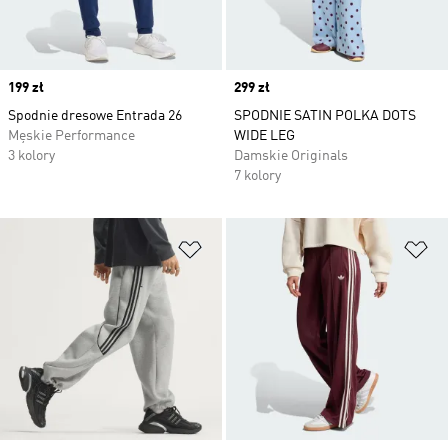
Price
199 zł
Price
299 zł
Spodnie dresowe Entrada 26
SPODNIE SATIN POLKA DOTS
Męskie Performance
WIDE LEG
3 kolory
Damskie Originals
7 kolory
Dodaj do listy życzeń
Do