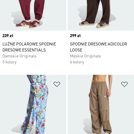
Price
239 zł
Price
299 zł
LUŹNE POLAROWE SPODNIE
SPODNIE DRESOWE ADICOLOR
DRESOWE ESSENTIALS
LOOSE
Damskie Originals
Męskie Originals
5 kolory
6 kolory
Dodaj do listy życzeń
Do