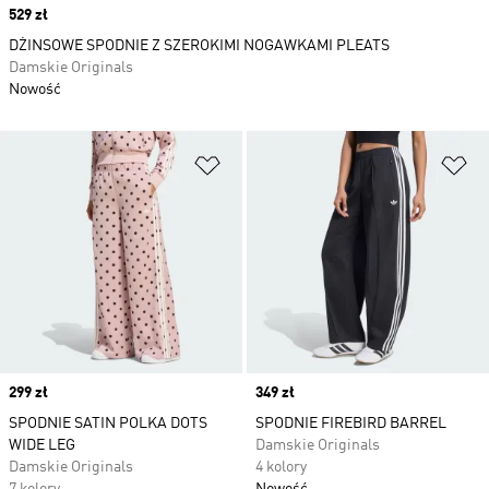
Price
529 zł
DŻINSOWE SPODNIE Z SZEROKIMI NOGAWKAMI PLEATS
Damskie Originals
Nowość
Dodaj do listy życzeń
Do
Price
299 zł
Price
349 zł
SPODNIE SATIN POLKA DOTS
SPODNIE FIREBIRD BARREL
WIDE LEG
Damskie Originals
Damskie Originals
4 kolory