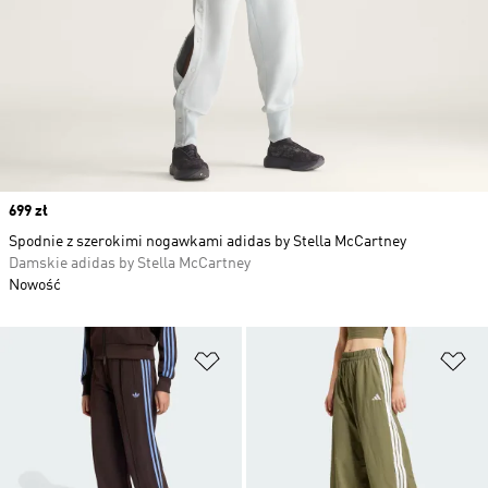
Price
699 zł
Spodnie z szerokimi nogawkami adidas by Stella McCartney
Damskie adidas by Stella McCartney
Nowość
Dodaj do listy życzeń
Do