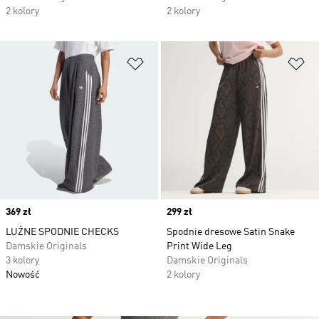
2 kolory
2 kolory
Dodaj do listy życzeń
Do
Price
369 zł
Price
299 zł
LUŹNE SPODNIE CHECKS
Spodnie dresowe Satin Snake
Damskie Originals
Print Wide Leg
3 kolory
Damskie Originals
Nowość
2 kolory