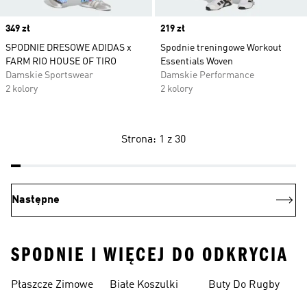
Price
349 zł
Price
219 zł
SPODNIE DRESOWE ADIDAS x
Spodnie treningowe Workout
FARM RIO HOUSE OF TIRO
Essentials Woven
Damskie Sportswear
Damskie Performance
2 kolory
2 kolory
Strona: 1 z 30
Następne
SPODNIE I WIĘCEJ DO ODKRYCIA
Płaszcze Zimowe
Białe Koszulki
Buty Do Rugby