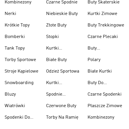
Kombinezony
Czarne Spodnie
Buty Skaterskie
Nerki
Niebieskie Buty
Kurtki Zimowe
Krótkie Topy
Złote Buty
Buty Trekkingowe
Bomberki
Stopki
Czarne Plecaki
Tank Topy
Kurtki
Buty
Przeciwdeszczowe
Wspinaczkowe
Torby Sportowe
Białe Buty
Polary
Stroje Kąpielowe
Odzież Sportowa
Białe Kurtki
Snowboarding
Kurtki
Buty Do
Narciarskie
Koszykówki
Bluzy
Spodnie
Czarne Spodenki
Narciarskie
Wiatrówki
Czerwone Buty
Płaszcze Zimowe
Spodenki Do
Torby Na Ramię
Kombinezony
Kolan