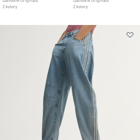
Damskie Originals
Damskie Originals
2 kolory
2 kolory
Do