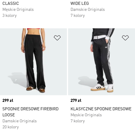
CLASSIC
WIDE LEG
Męskie Originals
Damskie Originals
3 kolory
7 kolory
Dodaj do listy życzeń
Do
Price
299 zł
Price
279 zł
SPODNIE DRESOWE FIREBIRD
KLASYCZNE SPODNIE DRESOWE
LOOSE
Męskie Originals
Damskie Originals
7 kolory
20 kolory