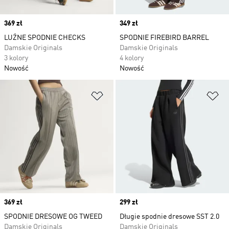
Price
369 zł
Price
349 zł
LUŹNE SPODNIE CHECKS
SPODNIE FIREBIRD BARREL
Damskie Originals
Damskie Originals
3 kolory
4 kolory
Nowość
Nowość
Dodaj do listy życzeń
Do
Price
369 zł
Price
299 zł
SPODNIE DRESOWE OG TWEED
Długie spodnie dresowe SST 2.0
Damskie Originals
Damskie Originals