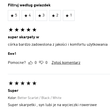
Filtruj według gwiazdek
5
4
3
2
1
super skarpety w
córka bardzo zadowolona z jakości i komfortu użytkowania
Ewe1
Pomocne?
0
0
Zgłoś komentarz
Super
Kolor:
Better Scarlet / Black / White
Super skarpetki , syn lubi je na wycieczki rowerowe