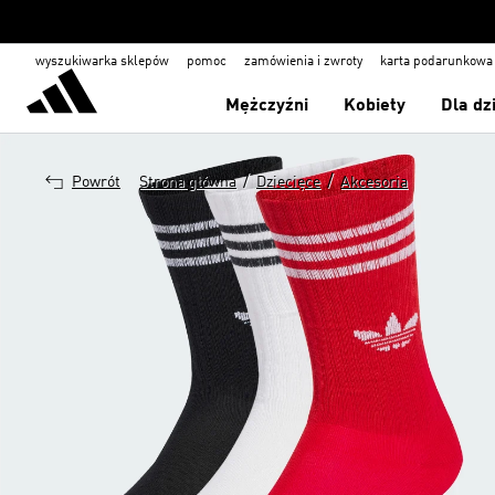
wyszukiwarka sklepów
pomoc
zamówienia i zwroty
karta podarunkowa
Mężczyźni
Kobiety
Dla dz
/
/
Powrót
Strona główna
Dziecięce
Akcesoria