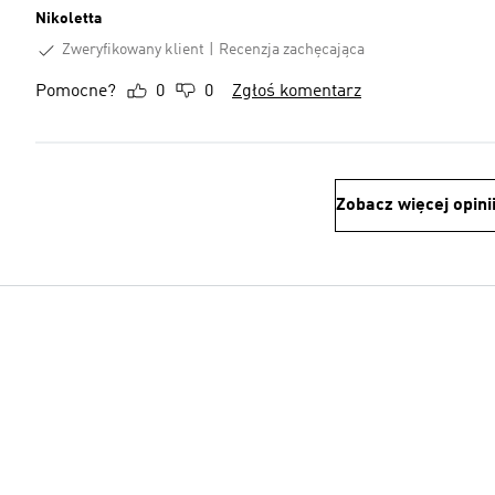
Nikoletta
Zweryfikowany klient
Recenzja zachęcająca
Pomocne?
0
0
Zgłoś komentarz
Zobacz więcej opini