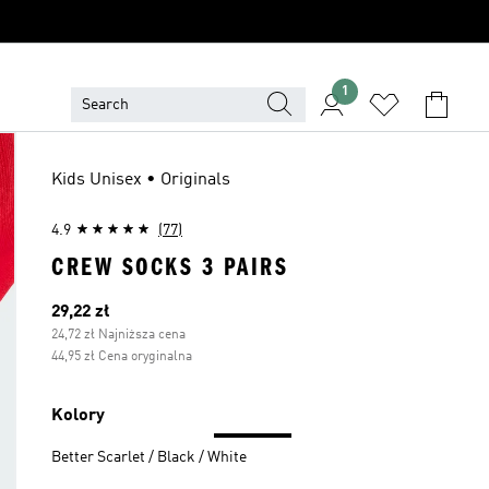
1
Kids Unisex • Originals
4.9
(77)
CREW SOCKS 3 PAIRS
Bieżąca cena
29,22 zł
24,72 zł Najniższa cena
44,95 zł Cena oryginalna
Kolory
Better Scarlet / Black / White