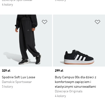
Dziecięce Sportswear
5 kolory
4 kolory
Dodaj do listy życzeń
Do
Price
329 zł
Price
299 zł
Spodnie Soft Lux Loose
Buty Campus 00s dla dzieci z
Damskie Sportswear
komfortowym zapięciem i
5 kolory
elastycznymi sznurowadłami
Dziecięce Originals
4 kolory