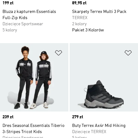
Price
199 zł
Price
89,95 zł
Bluza z kapturem Essentials
Skarpety Terrex Multi 3 Pack
Full-Zip Kids
TERREX
Dziecięce Sportswear
2 kolory
5 kolory
Pakiet 3 Kolorów
Dodaj do listy życzeń
Do
Price
239 zł
Price
279 zł
Dres Seasonal Essentials Tiberio
Buty Terrex Ax4r Mid Hiking
3-Stripes Tricot Kids
Dziecięce TERREX