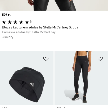
Price
529 zł
(1)
Bluza z kapturem adidas by Stella McCartney Scuba
Damskie adidas by Stella McCartney
3 kolory
Dodaj do listy życzeń
Do