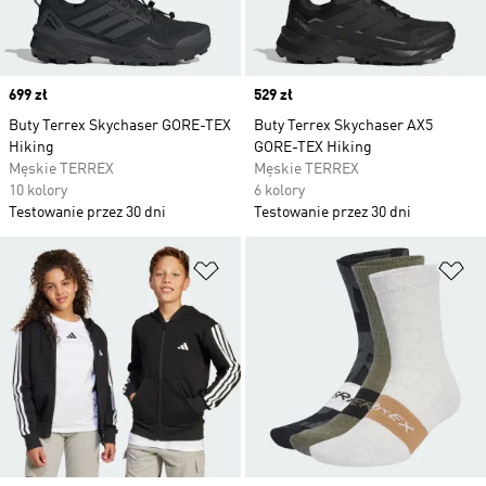
Price
699 zł
Price
529 zł
Buty Terrex Skychaser GORE-TEX
Buty Terrex Skychaser AX5
Hiking
GORE-TEX Hiking
Męskie TERREX
Męskie TERREX
10 kolory
6 kolory
Testowanie przez 30 dni
Testowanie przez 30 dni
Dodaj do listy życzeń
Do