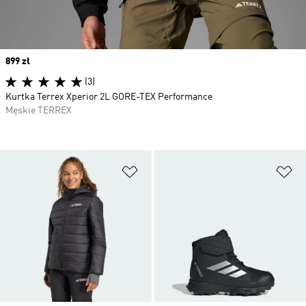
Price
899 zł
(3)
Kurtka Terrex Xperior 2L GORE-TEX Performance
Męskie TERREX
Dodaj do listy życzeń
Do