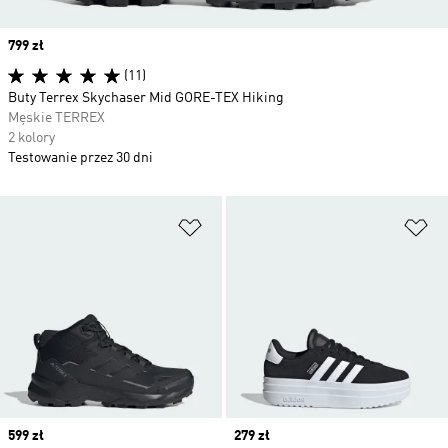
Price
799 zł
(11)
Buty Terrex Skychaser Mid GORE-TEX Hiking
Męskie TERREX
2 kolory
Testowanie przez 30 dni
Dodaj do listy życzeń
Do
Price
599 zł
Price
279 zł