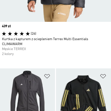
Price
439 zł
(26)
Kurtka z kapturem z ociepleniem Terrex Multi Essentials
CLIMAWARM
Męskie TERREX
2 kolory
Dodaj do listy życzeń
Do