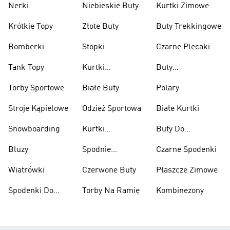
Nerki
Niebieskie Buty
Kurtki Zimowe
Krótkie Topy
Złote Buty
Buty Trekkingowe
Bomberki
Stopki
Czarne Plecaki
Tank Topy
Kurtki
Buty
Przeciwdeszczowe
Wspinaczkowe
Torby Sportowe
Białe Buty
Polary
Stroje Kąpielowe
Odzież Sportowa
Białe Kurtki
Snowboarding
Kurtki
Buty Do
Narciarskie
Koszykówki
Bluzy
Spodnie
Czarne Spodenki
Narciarskie
Wiatrówki
Czerwone Buty
Płaszcze Zimowe
Spodenki Do
Torby Na Ramię
Kombinezony
Kolan