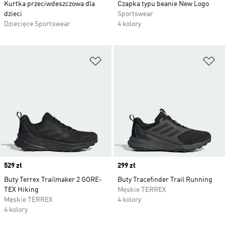
Kurtka przeciwdeszczowa dla
Czapka typu beanie New Logo
dzieci
Sportswear
Dziecięce Sportswear
4 kolory
Dodaj do listy życzeń
Do
Price
529 zł
Price
299 zł
Buty Terrex Trailmaker 2 GORE-
Buty Tracefinder Trail Running
TEX Hiking
Męskie TERREX
Męskie TERREX
4 kolory
4 kolory