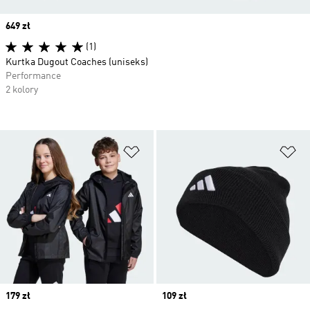
Price
649 zł
(1)
Kurtka Dugout Coaches (uniseks)
Performance
2 kolory
Dodaj do listy życzeń
Do
Price
179 zł
Price
109 zł