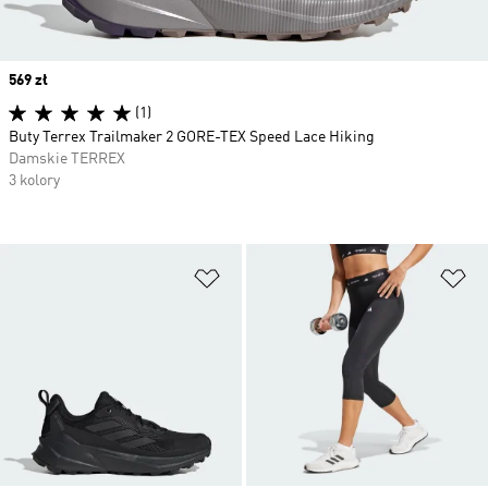
Price
569 zł
(1)
Buty Terrex Trailmaker 2 GORE-TEX Speed Lace Hiking
Damskie TERREX
3 kolory
Dodaj do listy życzeń
Do