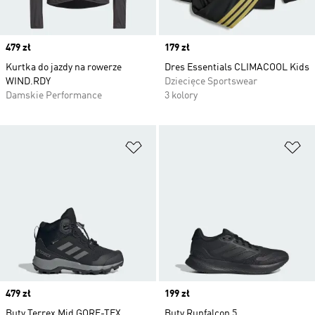
Price
479 zł
Price
179 zł
Kurtka do jazdy na rowerze
Dres Essentials CLIMACOOL Kids
WIND.RDY
Dziecięce Sportswear
Damskie Performance
3 kolory
Dodaj do listy życzeń
Do
Price
479 zł
Price
199 zł
Buty Terrex Mid GORE-TEX
Buty Runfalcon 5