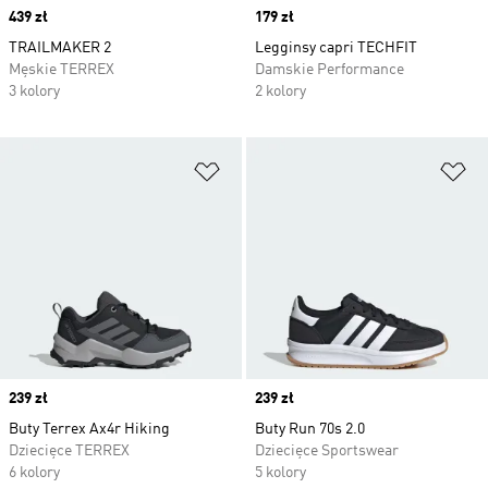
Price
439 zł
Price
179 zł
TRAILMAKER 2
Legginsy capri TECHFIT
Męskie TERREX
Damskie Performance
3 kolory
2 kolory
Dodaj do listy życzeń
Do
Price
239 zł
Price
239 zł
Buty Terrex Ax4r Hiking
Buty Run 70s 2.0
Dziecięce TERREX
Dziecięce Sportswear
6 kolory
5 kolory