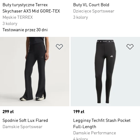
Buty turystyczne Terrex
Buty VL Court Bold
Skychaser AX5 Mid GORE-TEX
Dziecięce Sportswear
Męskie TERREX
3 kolory
3 kolory
Testowanie przez 30 dni
Dodaj do listy życzeń
Do
Price
299 zł
Price
199 zł
Spodnie Soft Lux Flared
Legginsy Techfit Stash Pocket
Damskie Sportswear
Full-Length
Damskie Performance
4 kolory