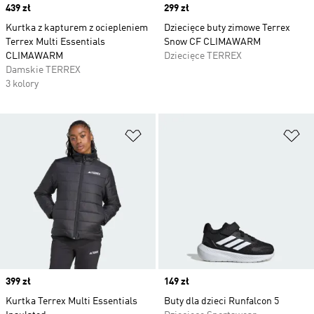
Price
439 zł
Price
299 zł
Kurtka z kapturem z ociepleniem
Dziecięce buty zimowe Terrex
Terrex Multi Essentials
Snow CF CLIMAWARM
CLIMAWARM
Dziecięce TERREX
Damskie TERREX
3 kolory
Dodaj do listy życzeń
Do
Price
399 zł
Price
149 zł
Kurtka Terrex Multi Essentials
Buty dla dzieci Runfalcon 5