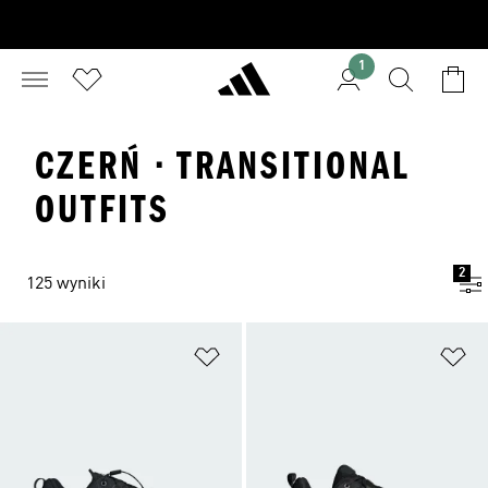
1
CZERŃ · TRANSITIONAL
OUTFITS
2
125 wyniki
Dodaj do listy życzeń
Do