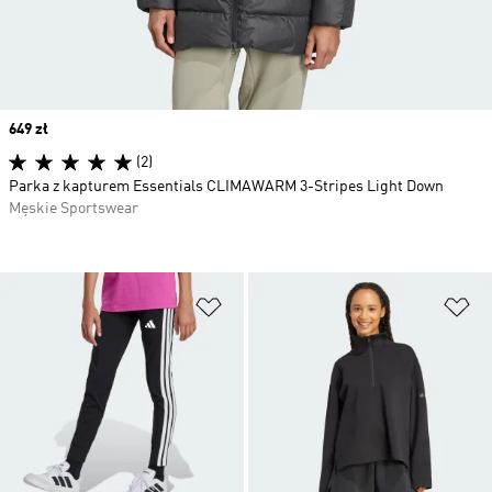
Price
649 zł
(2)
Parka z kapturem Essentials CLIMAWARM 3-Stripes Light Down
Męskie Sportswear
Dodaj do listy życzeń
Do