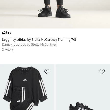
Price
479 zł
Legginsy adidas by Stella McCartney Training 7/8
Damskie adidas by Stella McCartney
2 kolory
Dodaj do listy życzeń
Do