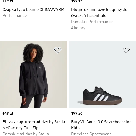
Price
119 zł
Price
199 zł
Czapka typu beanie CLIMAWARM
Długie dzianinowe legginsy do
Performance
ćwiczeń Essentials
Damskie Performance
4 kolory
Dodaj do listy życzeń
Do
Price
649 zł
Price
199 zł
Bluza z kapturem adidas by Stella
Buty VL Court 3.0 Skateboarding
McCartney Full-Zip
Kids
Damskie adidas by Stella
Dziecięce Sportswear