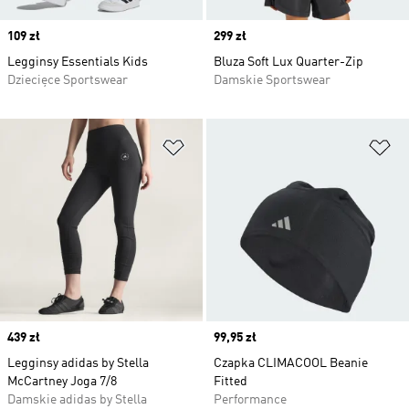
Price
109 zł
Price
299 zł
Legginsy Essentials Kids
Bluza Soft Lux Quarter-Zip
Dziecięce Sportswear
Damskie Sportswear
Dodaj do listy życzeń
Do
Price
439 zł
Price
99,95 zł
Legginsy adidas by Stella
Czapka CLIMACOOL Beanie
McCartney Joga 7/8
Fitted
Damskie adidas by Stella
Performance