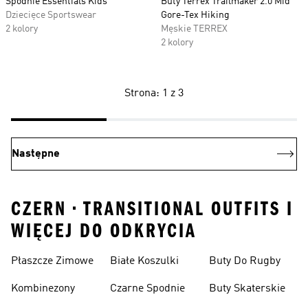
Spodnie Essentials Kids
Buty Terrex Trailmaker 2.0 Mid
Dziecięce Sportswear
Gore-Tex Hiking
2 kolory
Męskie TERREX
2 kolory
Strona: 1 z 3
Następne
CZERN • TRANSITIONAL OUTFITS I
WIĘCEJ DO ODKRYCIA
Płaszcze Zimowe
Białe Koszulki
Buty Do Rugby
Kombinezony
Czarne Spodnie
Buty Skaterskie