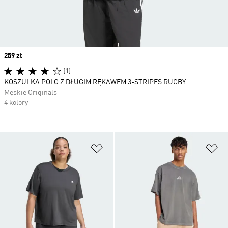
Price
259 zł
(1)
KOSZULKA POLO Z DŁUGIM RĘKAWEM 3-STRIPES RUGBY
Męskie Originals
4 kolory
Dodaj do listy życzeń
Do