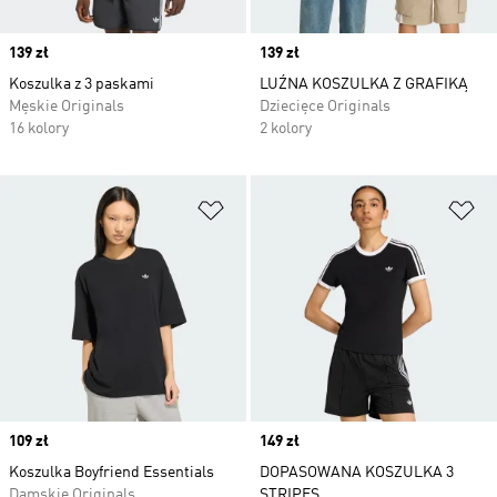
Price
139 zł
Price
139 zł
Koszulka z 3 paskami
LUŹNA KOSZULKA Z GRAFIKĄ
Męskie Originals
Dziecięce Originals
16 kolory
2 kolory
Dodaj do listy życzeń
Do
Price
109 zł
Price
149 zł
Koszulka Boyfriend Essentials
DOPASOWANA KOSZULKA 3
Damskie Originals
STRIPES