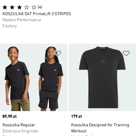
(4)
KOSZULKA D4T PrimeLift 3 STRIPES
Męskie Performance
5 kolory
Dodaj do listy życzeń
Do
Price
89,95 zł
Price
179 zł
Koszulka Regular
Koszulka Designed for Training
Dziecięce Originals
Workout