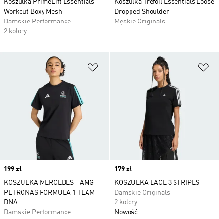
Koszulka PrimeLift Essentials
Koszulka Trefoil Essentials Loose
Workout Boxy Mesh
Dropped Shoulder
Damskie Performance
Męskie Originals
2 kolory
Dodaj do listy życzeń
Do
Price
199 zł
Price
179 zł
KOSZULKA MERCEDES - AMG
KOSZULKA LACE 3 STRIPES
PETRONAS FORMULA 1 TEAM
Damskie Originals
DNA
2 kolory
Damskie Performance
Nowość