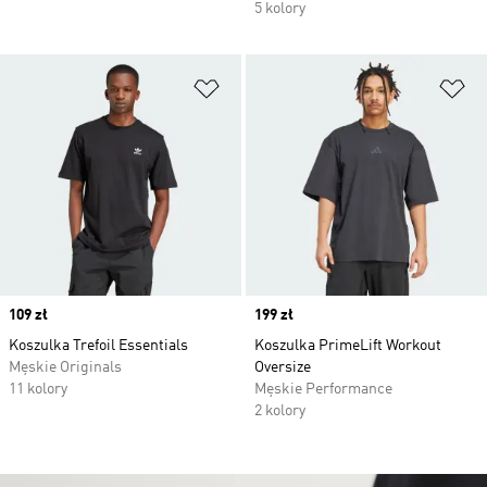
5 kolory
Dodaj do listy życzeń
Do
Price
109 zł
Price
199 zł
Koszulka Trefoil Essentials
Koszulka PrimeLift Workout
Męskie Originals
Oversize
11 kolory
Męskie Performance
2 kolory