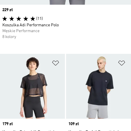
Price
229 zł
(11)
Koszulka Adi Performance Polo
Męskie Performance
8 kolory
Dodaj do listy życzeń
Do
Price
179 zł
Price
109 zł