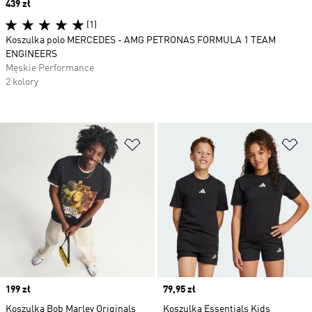
Price
439 zł
(1)
Koszulka polo MERCEDES - AMG PETRONAS FORMULA 1 TEAM
ENGINEERS
Męskie Performance
2 kolory
Dodaj do listy życzeń
Do
Price
199 zł
Price
79,95 zł
Koszulka Bob Marley Originals
Koszulka Essentials Kids