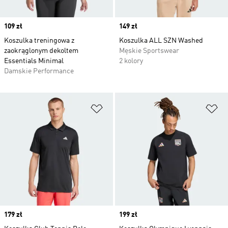
Price
109 zł
Price
149 zł
Koszulka treningowa z
Koszulka ALL SZN Washed
zaokrąglonym dekoltem
Męskie Sportswear
Essentials Minimal
2 kolory
Damskie Performance
Dodaj do listy życzeń
Do
Price
179 zł
Price
199 zł