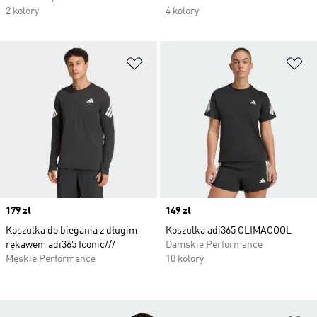
2 kolory
4 kolory
Dodaj do listy życzeń
Do
Price
179 zł
Price
149 zł
Koszulka do biegania z długim
Koszulka adi365 CLIMACOOL
rękawem adi365 Iconic///
Damskie Performance
Męskie Performance
10 kolory