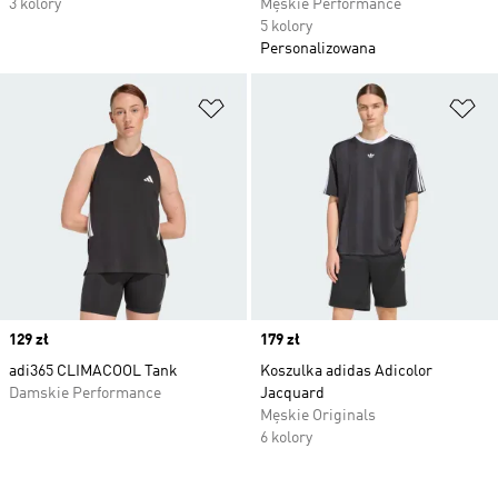
3 kolory
Męskie Performance
5 kolory
Personalizowana
Dodaj do listy życzeń
Do
Price
129 zł
Price
179 zł
adi365 CLIMACOOL Tank
Koszulka adidas Adicolor
Damskie Performance
Jacquard
Męskie Originals
6 kolory