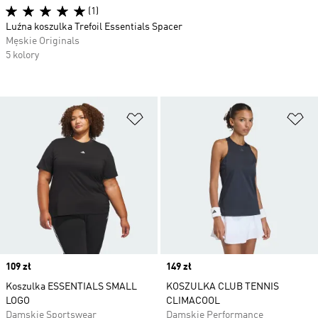
(1)
Luźna koszulka Trefoil Essentials Spacer
Męskie Originals
5 kolory
Dodaj do listy życzeń
Do
Price
109 zł
Price
149 zł
Koszulka ESSENTIALS SMALL
KOSZULKA CLUB TENNIS
LOGO
CLIMACOOL
Damskie Sportswear
Damskie Performance