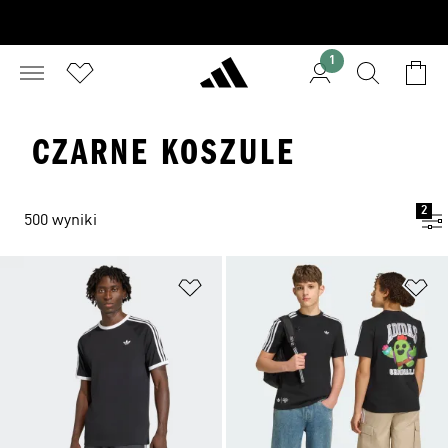
1
CZARNE KOSZULE
2
500 wyniki
Dodaj do listy życzeń
Do