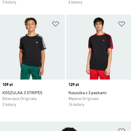
3 kolory
6 kolory
Dodaj do listy życzeń
Do
Price
109 zł
Price
129 zł
KOSZULKA 3 STRIPES
Koszulka z 3 paskami
Dziecięce Originals
Męskie Originals
3 kolory
16 kolory
Do