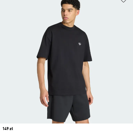
Price
149 zł