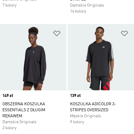
7 kolory
Damskie Originals
14 kolory
Dodaj do listy życzeń
Do
Price
149 zł
Price
139 zł
OBSZERNA KOSZULKA
KOSZULKA ADICOLOR 3-
ESSENTIALS Z DŁUGIM
STRIPES OVERSIZED
RĘKAWEM
Męskie Originals
Damskie Originals
9 kolory
2 kolory