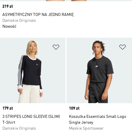
Price
219 zł
ASYMETRYCZNY TOP NA JEDNO RAMIĘ
Damskie Originals
Nowość
Dodaj do listy życzeń
Do
Price
179 zł
Price
109 zł
3 STRIPES LONG SLEEVE (SLIM)
Koszulka Essentials Small Logo
T-Shirt
Single Jersey
Damskie Originals
Męskie Sportswear