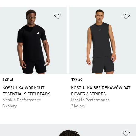
Dodaj do listy życzeń
Do
Price
129 zł
Price
179 zł
KOSZULKA WORKOUT
KOSZULKA BEZ RĘKAWÓW D4T
ESSENTIALS FEELREADY
POWER 3 STRIPES
Męskie Performance
Męskie Performance
8 kolory
3 kolory
Do