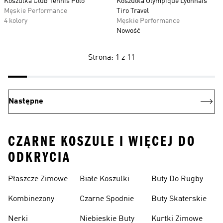
Koszulka Club Tennis Polo
Koszulka Olympique Lyonnais
Męskie Performance
Tiro Travel
4 kolory
Męskie Performance
Nowość
Strona: 1 z 11
Następne
CZARNE KOSZULE I WIĘCEJ DO
ODKRYCIA
Płaszcze Zimowe
Białe Koszulki
Buty Do Rugby
Kombinezony
Czarne Spodnie
Buty Skaterskie
Nerki
Niebieskie Buty
Kurtki Zimowe