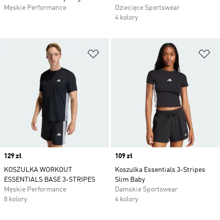
Męskie Performance
Dziecięce Sportswear
4 kolory
Dodaj do listy życzeń
Do
Price
129 zł
Price
109 zł
KOSZULKA WORKOUT
Koszulka Essentials 3-Stripes
ESSENTIALS BASE 3-STRIPES
Slim Baby
Męskie Performance
Damskie Sportswear
8 kolory
4 kolory