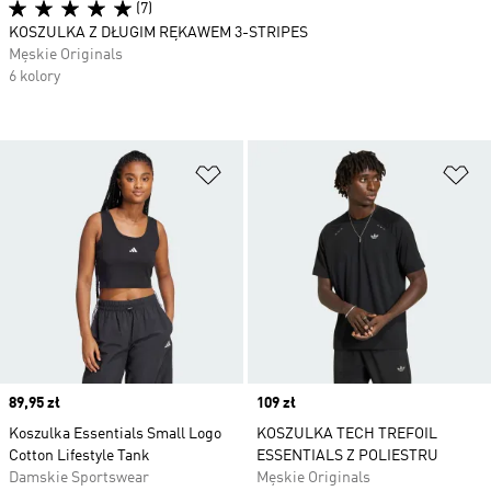
(7)
KOSZULKA Z DŁUGIM RĘKAWEM 3-STRIPES
Męskie Originals
6 kolory
Dodaj do listy życzeń
Do
Price
89,95 zł
Price
109 zł
Koszulka Essentials Small Logo
KOSZULKA TECH TREFOIL
Cotton Lifestyle Tank
ESSENTIALS Z POLIESTRU
Damskie Sportswear
Męskie Originals