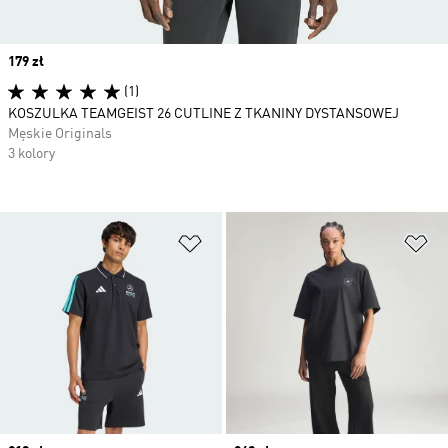
Price
179 zł
(1)
KOSZULKA TEAMGEIST 26 CUTLINE Z TKANINY DYSTANSOWEJ
Męskie Originals
3 kolory
Dodaj do listy życzeń
Do