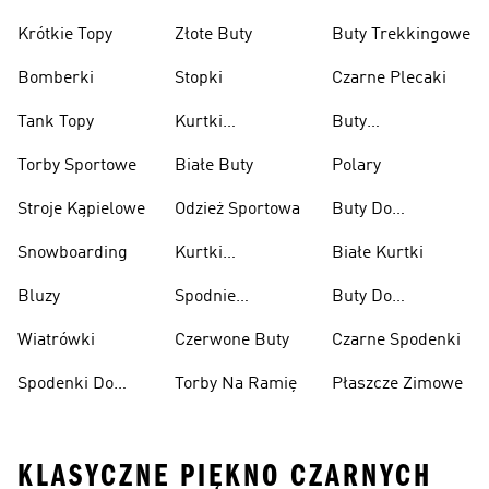
Krótkie Topy
Złote Buty
Buty Trekkingowe
Bomberki
Stopki
Czarne Plecaki
Tank Topy
Kurtki
Buty
Przeciwdeszczowe
Wspinaczkowe
Torby Sportowe
Białe Buty
Polary
Stroje Kąpielowe
Odzież Sportowa
Buty Do
Podnoszenia
Snowboarding
Kurtki
Białe Kurtki
Ciężarów
Narciarskie
Bluzy
Spodnie
Buty Do
Narciarskie
Koszykówki
Wiatrówki
Czerwone Buty
Czarne Spodenki
Spodenki Do
Torby Na Ramię
Płaszcze Zimowe
Kolan
KLASYCZNE PIĘKNO CZARNYCH