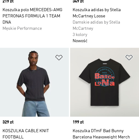
Price
219 zł
Price
349 zł
Koszulka polo MERCEDES-AMG
Koszulka adidas by Stella
PETRONAS FORMULA 1 TEAM
McCartney Loose
DNA
Damskie adidas by Stella
Męskie Performance
McCartney
3 kolory
Nowość
Dodaj do listy życzeń
Do
Price
329 zł
Price
199 zł
KOSZULKA CABLE KNIT
Koszulka DTmF Bad Bunny
FOOTBALL
Barcelona Heavyweight Merch