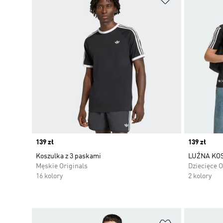
Price
139 zł
Price
139 zł
Koszulka z 3 paskami
LUŹNA KOS
Męskie Originals
Dziecięce O
16 kolory
2 kolory
Dodaj do listy