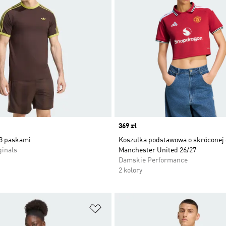
Price
369 zł
 3 paskami
Koszulka podstawowa o skróconej 
ginals
Manchester United 26/27
Damskie Performance
2 kolory
 życzeń
Dodaj do listy życzeń