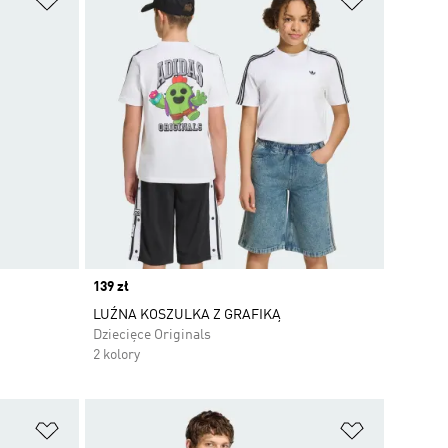
Price
139 zł
LUŹNA KOSZULKA Z GRAFIKĄ
Dziecięce Originals
2 kolory
Dodaj do listy życzeń
Dodaj do li