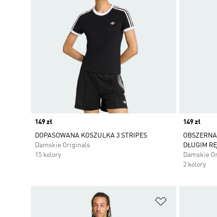
Price
149 zł
Price
149 zł
DOPASOWANA KOSZULKA 3 STRIPES
OBSZERNA
Damskie Originals
DŁUGIM R
15 kolory
Damskie Or
2 kolory
Dodaj do listy