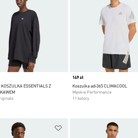
Price
149 zł
 KOSZULKA ESSENTIALS Z
Koszulka adi365 CLIMACOOL
ĘKAWEM
Męskie Performance
iginals
11 kolory
 życzeń
Dodaj do listy życzeń