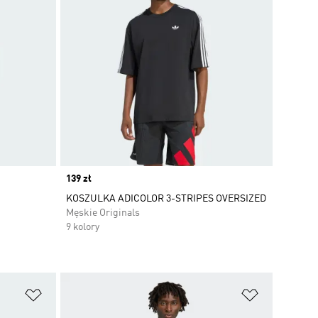
Price
139 zł
KOSZULKA ADICOLOR 3-STRIPES OVERSIZED
Męskie Originals
9 kolory
Dodaj do listy życzeń
Dodaj do li