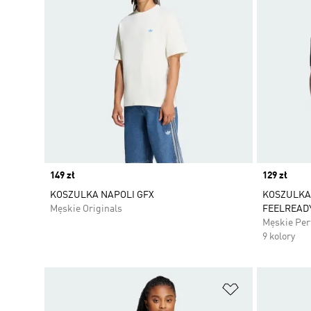
Price
149 zł
Price
129 zł
KOSZULKA NAPOLI GFX
KOSZULKA
Męskie Originals
FEELREAD
Męskie Pe
9 kolory
Dodaj do listy