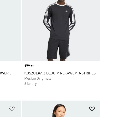
Price
179 zł
OWER 3
KOSZULKA Z DŁUGIM RĘKAWEM 3-STRIPES
Męskie Originals
6 kolory
Dodaj do listy życzeń
Dodaj do li