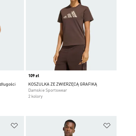
Price
109 zł
długości
KOSZULKA ZE ZWIERZĘCĄ GRAFIKĄ
Damskie Sportswear
2 kolory
Dodaj do listy życzeń
Dodaj do li