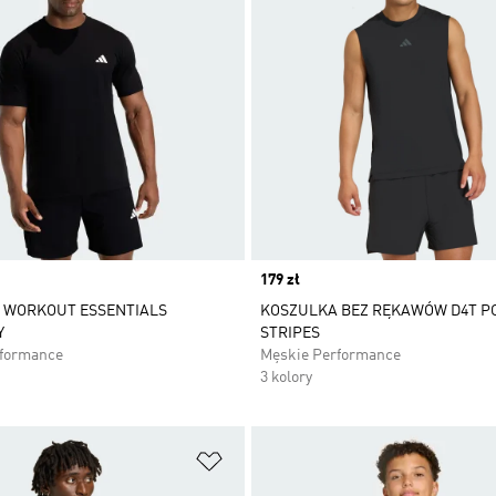
Price
179 zł
 WORKOUT ESSENTIALS
KOSZULKA BEZ RĘKAWÓW D4T P
Y
STRIPES
rformance
Męskie Performance
3 kolory
 życzeń
Dodaj do listy życzeń