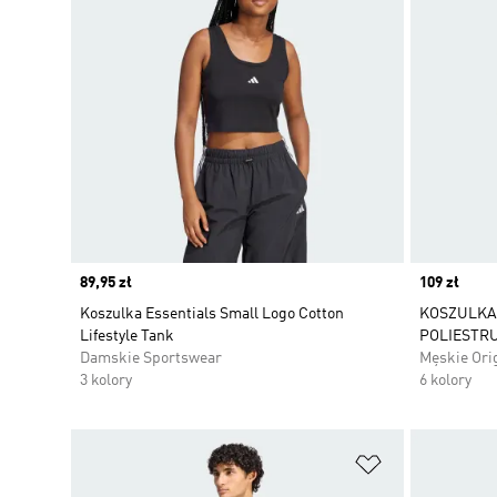
Price
89,95 zł
Price
109 zł
Koszulka Essentials Small Logo Cotton
KOSZULKA 
Lifestyle Tank
POLIESTR
Damskie Sportswear
Męskie Ori
3 kolory
6 kolory
Dodaj do listy