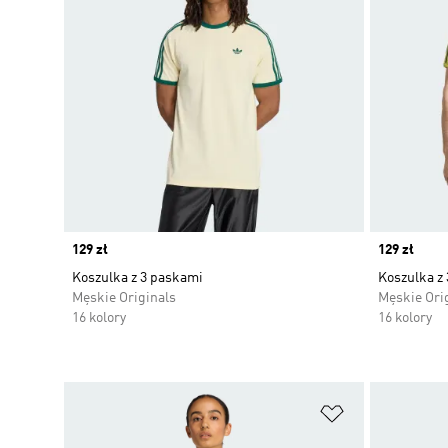
Price
129 zł
Price
129 zł
Koszulka z 3 paskami
Koszulka z
Męskie Originals
Męskie Ori
16 kolory
16 kolory
Dodaj do listy