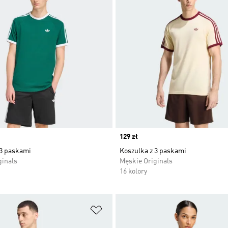
Price
129 zł
 3 paskami
Koszulka z 3 paskami
ginals
Męskie Originals
16 kolory
 życzeń
Dodaj do listy życzeń