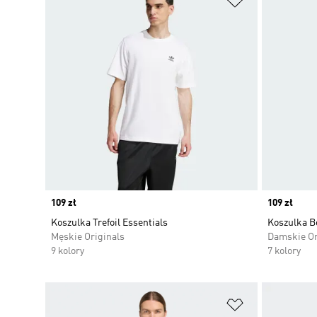
Price
109 zł
Price
109 zł
Koszulka Trefoil Essentials
Koszulka Bo
Męskie Originals
Damskie Or
9 kolory
7 kolory
Dodaj do listy