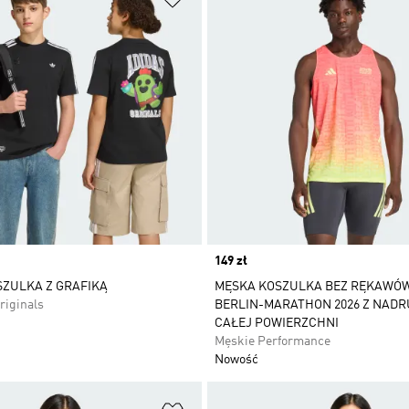
Price
149 zł
ZULKA Z GRAFIKĄ
MĘSKA KOSZULKA BEZ RĘKAWÓ
riginals
BERLIN-MARATHON 2026 Z NADR
CAŁEJ POWIERZCHNI
Męskie Performance
Nowość
 życzeń
Dodaj do listy życzeń