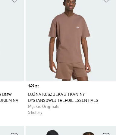
Price
149 zł
W BMW
LUŹNA KOSZULKA Z TKANINY
UKIEM NA
DYSTANSOWEJ TREFOIL ESSENTIALS
Męskie Originals
5 kolory
Dodaj do listy życzeń
Dodaj do li