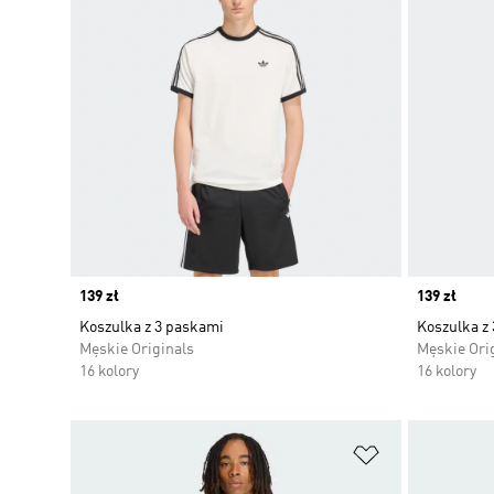
Price
139 zł
Price
139 zł
Koszulka z 3 paskami
Koszulka z
Męskie Originals
Męskie Ori
16 kolory
16 kolory
Dodaj do listy