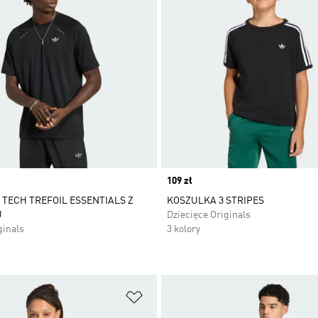
Price
109 zł
TECH TREFOIL ESSENTIALS Z
KOSZULKA 3 STRIPES
U
Dziecięce Originals
ginals
3 kolory
 życzeń
Dodaj do listy życzeń