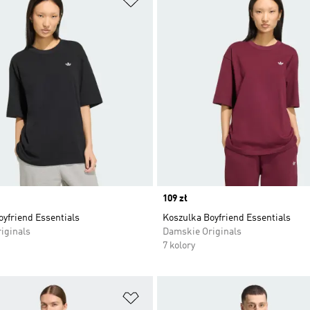
Price
109 zł
yfriend Essentials
Koszulka Boyfriend Essentials
iginals
Damskie Originals
7 kolory
 życzeń
Dodaj do listy życzeń