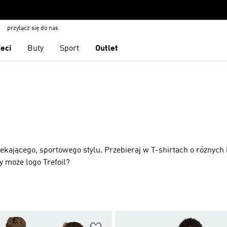
przyłącz się do nas
ieci
Buty
Sport
Outlet
ekającego, sportowego stylu. Przebieraj w T-shirtach o różnych 
y może logo Trefoil?
 życzeń
Dodaj do listy życzeń