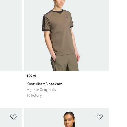
Price
129 zł
Koszulka z 3 paskami
Męskie Originals
16 kolory
Dodaj do listy życzeń
Dodaj do li