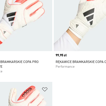
Price
99,95 zł
 BRAMKARSKIE COPA PRO
RĘKAWICE BRAMKARSKIE COPA 
VE
Performance
ce
 życzeń
Dodaj do listy życzeń