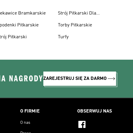
ekawice Bramkarskie
Strój Piłkarski Dla
Chłopca
podenki Piłkarskie
Torby Piłkarskie
trój Piłkarski
Turfy
NA NAGRODY
ZAREJESTRUJ SIĘ ZA DARMO
O FIRMIE
OBSERWUJ NAS
O nas