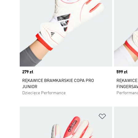
Price
279 zł
Price
599 zł
RĘKAWICE BRAMKARSKIE COPA PRO
RĘKAWICE
JUNIOR
FINGERSA
Dziecięce Performance
Performan
Dodaj do listy