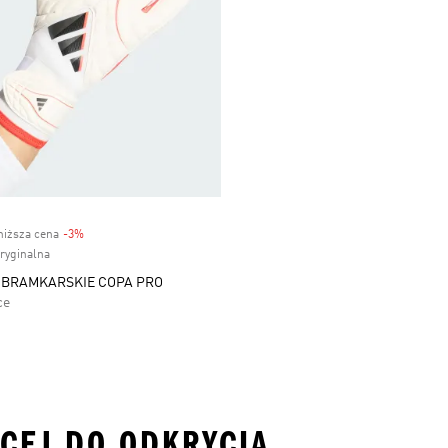
niższa cena
-3%
Discount
oryginalna
 BRAMKARSKIE COPA PRO
ce
ĘCEJ DO ODKRYCIA