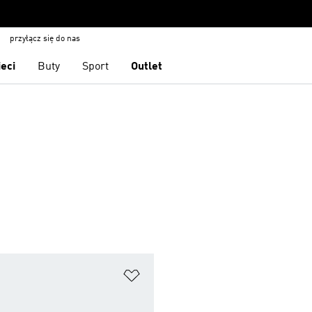
przyłącz się do nas
ieci
Buty
Sport
Outlet
 życzeń
Dodaj do listy życzeń