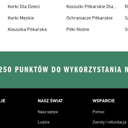
Korki Dla Dzieci
Koszulki Piłkarskie Dla
R
Dzieci
Korki Męskie
Ochraniacze Piłkarskie
S
Koszulka Pilkarska
Piłki Nożne
S
 250 PUNKTÓW DO WYKORZYSTANIA 
JE
NASZ ŚWIAT
WSPARCIE
Nasz wpływ
Pomoc
Ludzie
Zwroty i refundacja