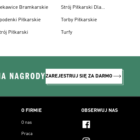
ekawice Bramkarskie
Strój Piłkarski Dla
Chłopca
podenki Piłkarskie
Torby Piłkarskie
trój Piłkarski
Turfy
NA NAGRODY
ZAREJESTRUJ SIĘ ZA DARMO
O FIRMIE
OBSERWUJ NAS
O nas
Praca