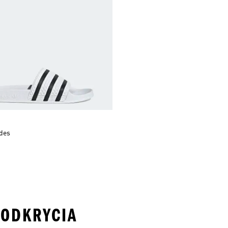
ides
O ODKRYCIA