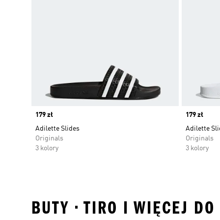
Price
179 zł
Price
179 zł
Adilette Slides
Adilette Sl
Originals
Originals
3 kolory
3 kolory
BUTY • TIRO I WIĘCEJ D