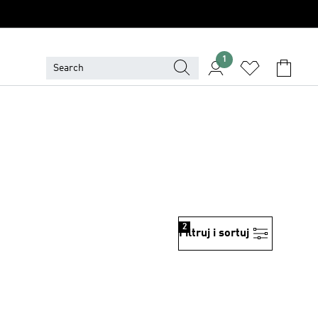
1
2
Filtruj i sortuj