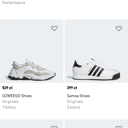
Performance
Dodaj do listy życzeń
Do
Price
529 zł
Price
399 zł
OZWEEGO Shoes
Samoa Shoes
Originals
Originals
7 kolory
2 kolory
Dodaj do listy życzeń
Do