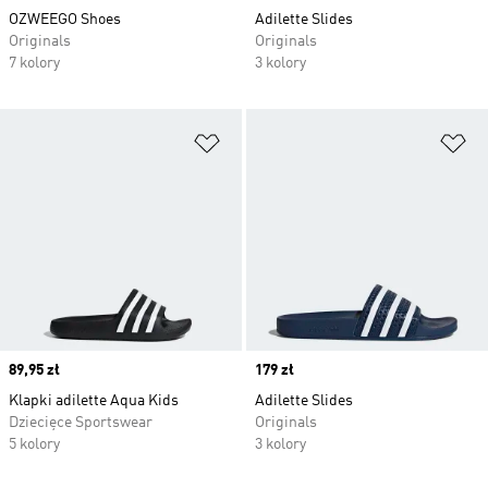
OZWEEGO Shoes
Adilette Slides
Originals
Originals
7 kolory
3 kolory
Dodaj do listy życzeń
Do
Price
89,95 zł
Price
179 zł
Klapki adilette Aqua Kids
Adilette Slides
Dziecięce Sportswear
Originals
5 kolory
3 kolory