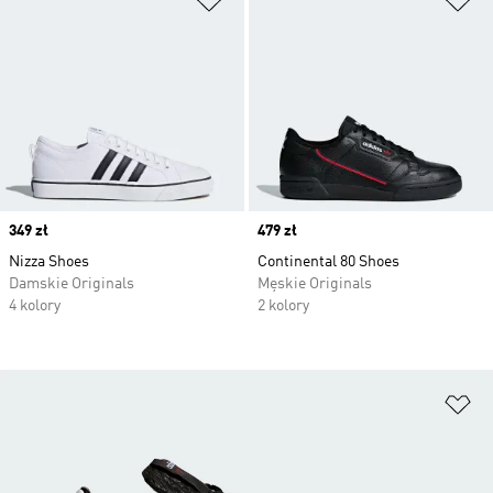
Price
349 zł
Price
479 zł
Nizza Shoes
Continental 80 Shoes
Damskie Originals
Męskie Originals
4 kolory
2 kolory
Do