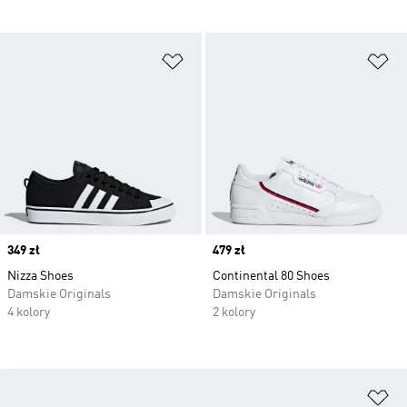
Dodaj do listy życzeń
Do
Price
349 zł
Price
479 zł
Nizza Shoes
Continental 80 Shoes
Damskie Originals
Damskie Originals
4 kolory
2 kolory
Do