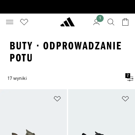
1
BUTY · ODPROWADZANIE
POTU
2
17 wyniki
Dodaj do listy życzeń
Do