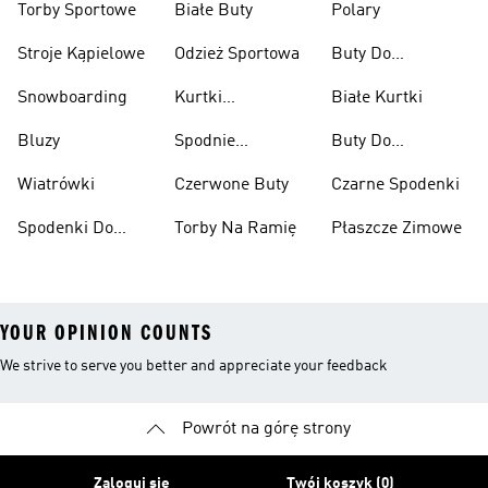
Torby Sportowe
Białe Buty
Polary
Stroje Kąpielowe
Odzież Sportowa
Buty Do
Podnoszenia
Snowboarding
Kurtki
Białe Kurtki
Ciężarów
Narciarskie
Bluzy
Spodnie
Buty Do
Narciarskie
Koszykówki
Wiatrówki
Czerwone Buty
Czarne Spodenki
Spodenki Do
Torby Na Ramię
Płaszcze Zimowe
Kolan
YOUR OPINION COUNTS
We strive to serve you better and appreciate your feedback
Powrót na górę strony
Zaloguj się
Twój koszyk (0)