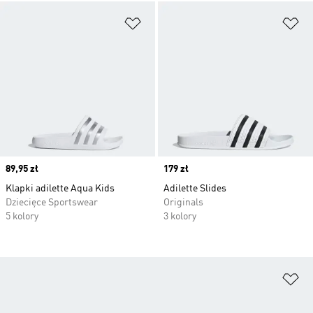
Dodaj do listy życzeń
Do
Price
89,95 zł
Price
179 zł
Klapki adilette Aqua Kids
Adilette Slides
Dziecięce Sportswear
Originals
5 kolory
3 kolory
Do