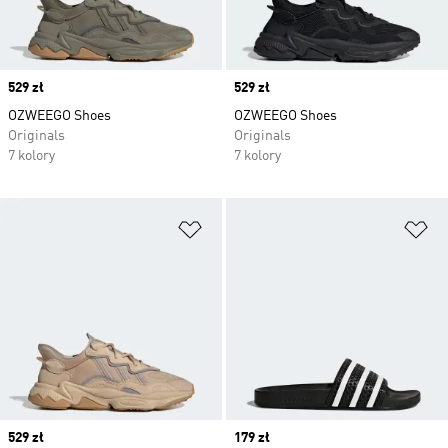
Price
529 zł
Price
529 zł
OZWEEGO Shoes
OZWEEGO Shoes
Originals
Originals
7 kolory
7 kolory
Dodaj do listy życzeń
Do
Price
529 zł
Price
179 zł