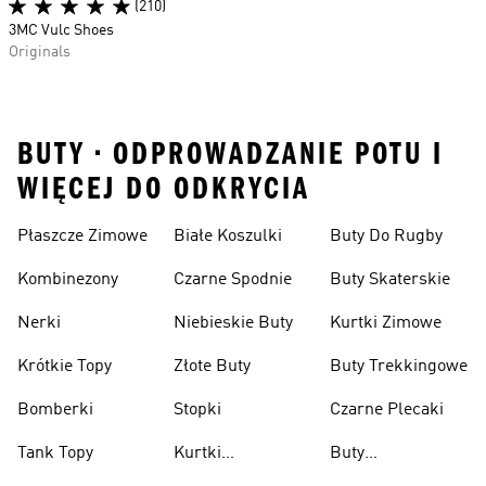
(210)
3MC Vulc Shoes
Originals
BUTY • ODPROWADZANIE POTU I
WIĘCEJ DO ODKRYCIA
Płaszcze Zimowe
Białe Koszulki
Buty Do Rugby
Kombinezony
Czarne Spodnie
Buty Skaterskie
Nerki
Niebieskie Buty
Kurtki Zimowe
Krótkie Topy
Złote Buty
Buty Trekkingowe
Bomberki
Stopki
Czarne Plecaki
Tank Topy
Kurtki
Buty
Przeciwdeszczowe
Wspinaczkowe