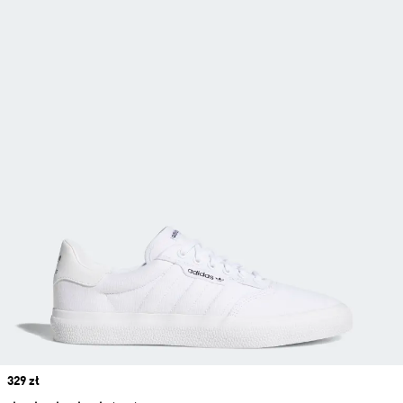
Price
329 zł