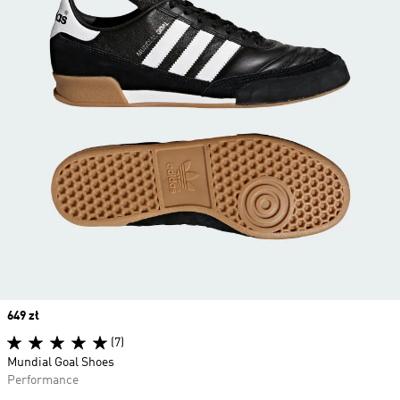
Price
649 zł
(7)
Mundial Goal Shoes
Performance