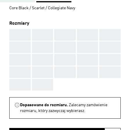
Core Black / Scarlet / Collegiate Navy
Rozmiary
AAA
AAA
AAA
AAA
AAA
AAA
AAA
AAA
AAA
AAA
AAA
AAA
AAA
AAA
AAA
AAA
AAA
AAA
AAA
AAA
AAA
AAA
Dopasowane do rozmiaru.
Zalecamy zamówienie
rozmiaru, który zazwyczaj wybierasz.