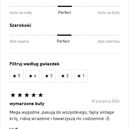
dużo za mały
Perfect
dużo za duży
Szerokość
zbyt wąska
Perfect
zbyt szeroka
Filtruj według gwiazdek
5
4
3
2
1
10 sierpnia 2024
wymarzone buty
Mega wygodne, pasują do wszystkiego, fajny vintage
krój, robią wrażenie i towarzyszą mi codziennie :))