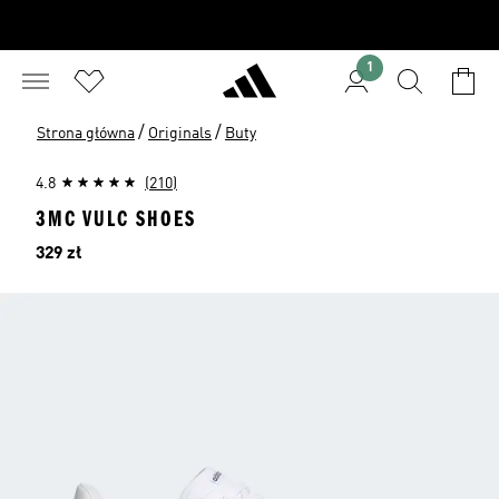
1
/
/
Strona główna
Originals
Buty
4.8
(210)
3MC VULC SHOES
Cena
329 zł