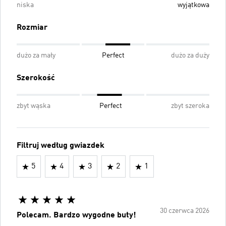
niska
wyjątkowa
Rozmiar
dużo za mały
Perfect
dużo za duży
Szerokość
zbyt wąska
Perfect
zbyt szeroka
Filtruj według gwiazdek
5
4
3
2
1
30 czerwca 2026
Polecam. Bardzo wygodne buty!