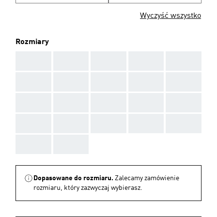
Wyczyść wszystko
Rozmiary
AAA
AAA
AAA
AAA
AAA
AAA
AAA
AAA
AAA
AAA
AAA
AAA
AAA
AAA
AAA
AAA
AAA
AAA
AAA
AAA
AAA
AAA
Dopasowane do rozmiaru.
Zalecamy zamówienie
rozmiaru, który zazwyczaj wybierasz.