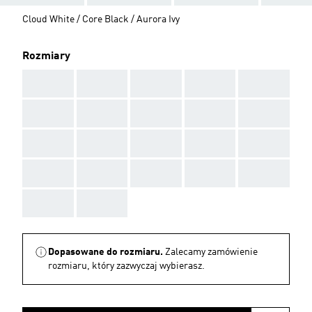
Cloud White / Core Black / Aurora Ivy
Rozmiary
AAA
AAA
AAA
AAA
AAA
AAA
AAA
AAA
AAA
AAA
AAA
AAA
AAA
AAA
AAA
AAA
AAA
AAA
AAA
AAA
AAA
AAA
Dopasowane do rozmiaru.
Zalecamy zamówienie
rozmiaru, który zazwyczaj wybierasz.