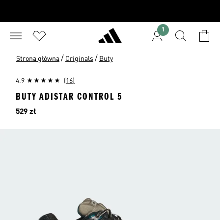
1
/
/
Strona główna
Originals
Buty
4.9
(16)
BUTY ADISTAR CONTROL 5
Cena
529 zł