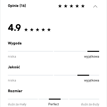
Opinie (16)
4.9
Wygoda
niska
wyjątkowa
Jakość
niska
wyjątkowa
Rozmiar
dużo za mały
Perfect
dużo za duży