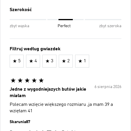
Szerokość
zbyt wąska
Perfect
zbyt szeroka
Filtruj według gwiazdek
5
4
3
2
1
6 sierpnia 2026
Jedne z wygodniejszych butów jakie
miałam
Polecam wzięcie większego rozmiaru ,ja mam 39 a
wzięłam 41
Skarunia87