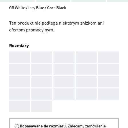
Off White / Icey Blue / Core Black
Ten produkt nie podlega niektórym zniżkom ani
ofertom promocyjnym.
Rozmiary
AAA
AAA
AAA
AAA
AAA
AAA
AAA
AAA
AAA
AAA
AAA
AAA
AAA
AAA
AAA
AAA
AAA
AAA
AAA
AAA
AAA
AAA
Dopasowane do rozmiaru.
Zalecamy zamówienie