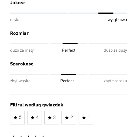
Jakość
niska
wyjątkowa
Rozmiar
dużo za mały
Perfect
dużo za duży
Szerokość
zbyt wąska
Perfect
zbyt szeroka
Filtruj według gwiazdek
5
4
3
2
1