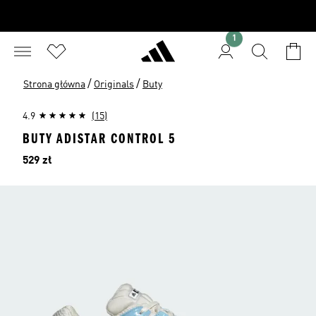
1
/
/
Strona główna
Originals
Buty
4.9
(15)
BUTY ADISTAR CONTROL 5
Cena
529 zł