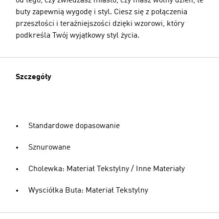
od tego, czy zwiedzasz miasto, czy masz wolny dzień, te
buty zapewnią wygodę i styl. Ciesz się z połączenia
przeszłości i teraźniejszości dzięki wzorowi, który
podkreśla Twój wyjątkowy styl życia.
Szczegóły
Standardowe dopasowanie
Sznurowane
Cholewka: Materiał Tekstylny / Inne Materiały
Wysciółka Buta: Materiał Tekstylny