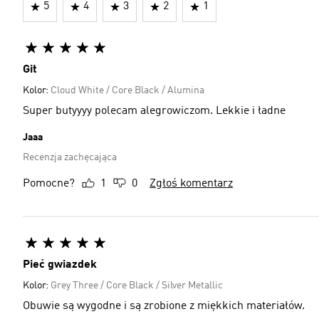
5
4
3
2
1
Git
Kolor:
Cloud White / Core Black / Alumina
Super butyyyy polecam alegrowiczom. Lekkie i ładne
Jaaa
Recenzja zachęcająca
Pomocne?
1
0
Zgłoś komentarz
Pieć gwiazdek
Kolor:
Grey Three / Core Black / Silver Metallic
Obuwie są wygodne i są zrobione z miękkich materiałów.