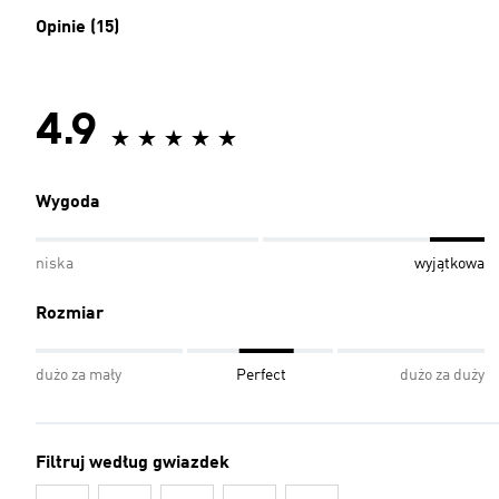
Opinie (15)
4.9
Wygoda
niska
wyjątkowa
Rozmiar
dużo za mały
Perfect
dużo za duży
Filtruj według gwiazdek