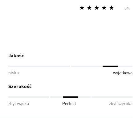
Jakość
niska
wyjątkowa
Szerokość
zbyt wąska
Perfect
zbyt szeroka