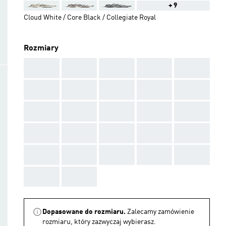
+9
Cloud White / Core Black / Collegiate Royal
Rozmiary
AAA
AAA
AAA
AAA
AAA
AAA
AAA
AAA
AAA
AAA
AAA
AAA
AAA
AAA
AAA
AAA
AAA
AAA
AAA
AAA
AAA
AAA
AAA
AAA
AAA
AAA
AAA
Dopasowane do rozmiaru.
Zalecamy zamówienie
rozmiaru, który zazwyczaj wybierasz.