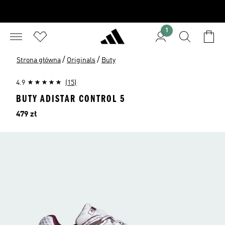
1
/
/
Strona główna
Originals
Buty
4.9
(15)
BUTY ADISTAR CONTROL 5
Cena
479 zł