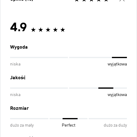
4.9
Wygoda
niska
wyjątkowa
Jakość
niska
wyjątkowa
Rozmiar
dużo za mały
Perfect
dużo za duży