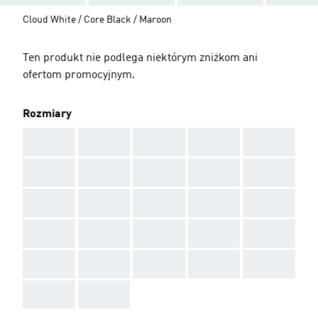
Cloud White / Core Black / Maroon
Ten produkt nie podlega niektórym zniżkom ani
ofertom promocyjnym.
Rozmiary
AAA
AAA
AAA
AAA
AAA
AAA
AAA
AAA
AAA
AAA
AAA
AAA
AAA
AAA
AAA
AAA
AAA
AAA
AAA
AAA
AAA
AAA
AAA
AAA
AAA
AAA
AAA