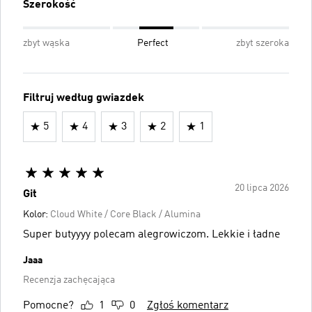
Szerokość
zbyt wąska
Perfect
zbyt szeroka
Filtruj według gwiazdek
5
4
3
2
1
20 lipca 2026
Git
Kolor:
Cloud White / Core Black / Alumina
Super butyyyy polecam alegrowiczom. Lekkie i ładne
Jaaa
Recenzja zachęcająca
Pomocne?
1
0
Zgłoś komentarz